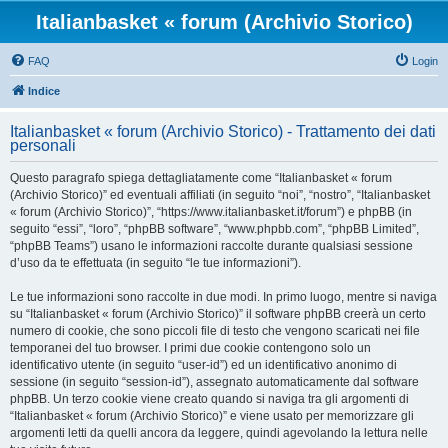
Italianbasket « forum (Archivio Storico)
FAQ
Login
Indice
Italianbasket « forum (Archivio Storico) - Trattamento dei dati
personali
Questo paragrafo spiega dettagliatamente come “Italianbasket « forum
(Archivio Storico)” ed eventuali affiliati (in seguito “noi”, “nostro”, “Italianbasket
« forum (Archivio Storico)”, “https://www.italianbasket.it/forum”) e phpBB (in
seguito “essi”, “loro”, “phpBB software”, “www.phpbb.com”, “phpBB Limited”,
“phpBB Teams”) usano le informazioni raccolte durante qualsiasi sessione
d’uso da te effettuata (in seguito “le tue informazioni”).
Le tue informazioni sono raccolte in due modi. In primo luogo, mentre si naviga
su “Italianbasket « forum (Archivio Storico)” il software phpBB creerà un certo
numero di cookie, che sono piccoli file di testo che vengono scaricati nei file
temporanei del tuo browser. I primi due cookie contengono solo un
identificativo utente (in seguito “user-id”) ed un identificativo anonimo di
sessione (in seguito “session-id”), assegnato automaticamente dal software
phpBB. Un terzo cookie viene creato quando si naviga tra gli argomenti di
“Italianbasket « forum (Archivio Storico)” e viene usato per memorizzare gli
argomenti letti da quelli ancora da leggere, quindi agevolando la lettura nelle