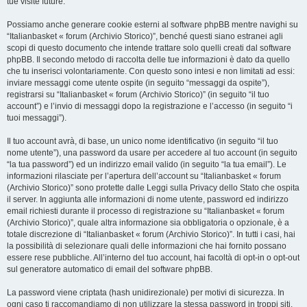
tue visite future.
Possiamo anche generare cookie esterni al software phpBB mentre navighi su
“Italianbasket « forum (Archivio Storico)”, benché questi siano estranei agli
scopi di questo documento che intende trattare solo quelli creati dal software
phpBB. Il secondo metodo di raccolta delle tue informazioni è dato da quello
che tu inserisci volontariamente. Con questo sono intesi e non limitati ad essi:
inviare messaggi come utente ospite (in seguito “messaggi da ospite”),
registrarsi su “Italianbasket « forum (Archivio Storico)” (in seguito “il tuo
account”) e l’invio di messaggi dopo la registrazione e l’accesso (in seguito “i
tuoi messaggi”).
Il tuo account avrà, di base, un unico nome identificativo (in seguito “il tuo
nome utente”), una password da usare per accedere al tuo account (in seguito
“la tua password”) ed un indirizzo email valido (in seguito “la tua email”). Le
informazioni rilasciate per l’apertura dell’account su “Italianbasket « forum
(Archivio Storico)” sono protette dalle Leggi sulla Privacy dello Stato che ospita
il server. In aggiunta alle informazioni di nome utente, password ed indirizzo
email richiesti durante il processo di registrazione su “Italianbasket « forum
(Archivio Storico)”, quale altra informazione sia obbligatoria o opzionale, è a
totale discrezione di “Italianbasket « forum (Archivio Storico)”. In tutti i casi, hai
la possibilità di selezionare quali delle informazioni che hai fornito possano
essere rese pubbliche. All’interno del tuo account, hai facoltà di opt-in o opt-out
sul generatore automatico di email del software phpBB.
La password viene criptata (hash unidirezionale) per motivi di sicurezza. In
ogni caso ti raccomandiamo di non utilizzare la stessa password in troppi siti.