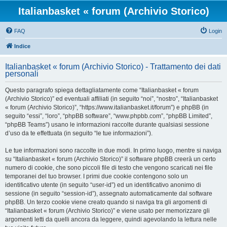
Italianbasket « forum (Archivio Storico)
FAQ
Login
Indice
Italianbasket « forum (Archivio Storico) - Trattamento dei dati
personali
Questo paragrafo spiega dettagliatamente come “Italianbasket « forum
(Archivio Storico)” ed eventuali affiliati (in seguito “noi”, “nostro”, “Italianbasket
« forum (Archivio Storico)”, “https://www.italianbasket.it/forum”) e phpBB (in
seguito “essi”, “loro”, “phpBB software”, “www.phpbb.com”, “phpBB Limited”,
“phpBB Teams”) usano le informazioni raccolte durante qualsiasi sessione
d’uso da te effettuata (in seguito “le tue informazioni”).
Le tue informazioni sono raccolte in due modi. In primo luogo, mentre si naviga
su “Italianbasket « forum (Archivio Storico)” il software phpBB creerà un certo
numero di cookie, che sono piccoli file di testo che vengono scaricati nei file
temporanei del tuo browser. I primi due cookie contengono solo un
identificativo utente (in seguito “user-id”) ed un identificativo anonimo di
sessione (in seguito “session-id”), assegnato automaticamente dal software
phpBB. Un terzo cookie viene creato quando si naviga tra gli argomenti di
“Italianbasket « forum (Archivio Storico)” e viene usato per memorizzare gli
argomenti letti da quelli ancora da leggere, quindi agevolando la lettura nelle