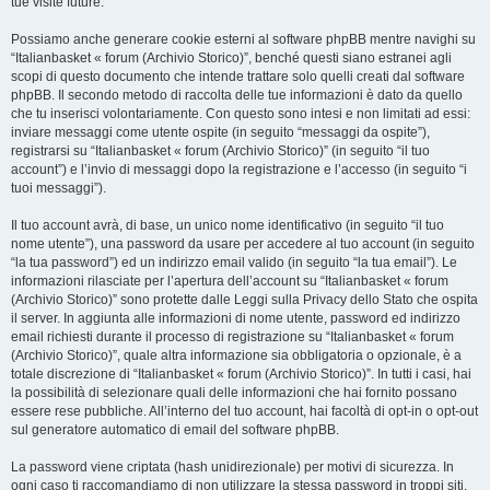
tue visite future.
Possiamo anche generare cookie esterni al software phpBB mentre navighi su
“Italianbasket « forum (Archivio Storico)”, benché questi siano estranei agli
scopi di questo documento che intende trattare solo quelli creati dal software
phpBB. Il secondo metodo di raccolta delle tue informazioni è dato da quello
che tu inserisci volontariamente. Con questo sono intesi e non limitati ad essi:
inviare messaggi come utente ospite (in seguito “messaggi da ospite”),
registrarsi su “Italianbasket « forum (Archivio Storico)” (in seguito “il tuo
account”) e l’invio di messaggi dopo la registrazione e l’accesso (in seguito “i
tuoi messaggi”).
Il tuo account avrà, di base, un unico nome identificativo (in seguito “il tuo
nome utente”), una password da usare per accedere al tuo account (in seguito
“la tua password”) ed un indirizzo email valido (in seguito “la tua email”). Le
informazioni rilasciate per l’apertura dell’account su “Italianbasket « forum
(Archivio Storico)” sono protette dalle Leggi sulla Privacy dello Stato che ospita
il server. In aggiunta alle informazioni di nome utente, password ed indirizzo
email richiesti durante il processo di registrazione su “Italianbasket « forum
(Archivio Storico)”, quale altra informazione sia obbligatoria o opzionale, è a
totale discrezione di “Italianbasket « forum (Archivio Storico)”. In tutti i casi, hai
la possibilità di selezionare quali delle informazioni che hai fornito possano
essere rese pubbliche. All’interno del tuo account, hai facoltà di opt-in o opt-out
sul generatore automatico di email del software phpBB.
La password viene criptata (hash unidirezionale) per motivi di sicurezza. In
ogni caso ti raccomandiamo di non utilizzare la stessa password in troppi siti.