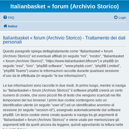
Italianbasket « forum (Archivio Storico)
FAQ
Login
Indice
Italianbasket « forum (Archivio Storico) - Trattamento dei dati
personali
Questo paragrafo spiega dettagliatamente come “Italianbasket « forum
(Archivio Storico)” ed eventuali affiliati (in seguito “noi”, “nostro”, “Italianbasket
« forum (Archivio Storico)”, “https://www.italianbasket.it/forum”) e phpBB (in
seguito “essi”, “loro”, “phpBB software”, “www.phpbb.com”, “phpBB Limited”,
“phpBB Teams”) usano le informazioni raccolte durante qualsiasi sessione
d’uso da te effettuata (in seguito “le tue informazioni”).
Le tue informazioni sono raccolte in due modi. In primo luogo, mentre si naviga
su “Italianbasket « forum (Archivio Storico)” il software phpBB creerà un certo
numero di cookie, che sono piccoli file di testo che vengono scaricati nei file
temporanei del tuo browser. I primi due cookie contengono solo un
identificativo utente (in seguito “user-id”) ed un identificativo anonimo di
sessione (in seguito “session-id”), assegnato automaticamente dal software
phpBB. Un terzo cookie viene creato quando si naviga tra gli argomenti di
“Italianbasket « forum (Archivio Storico)” e viene usato per memorizzare gli
argomenti letti da quelli ancora da leggere, quindi agevolando la lettura nelle