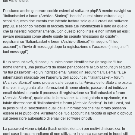
tue visite future.
Possiamo anche generare cookie esterni al software phpBB mentre navighi su
“Italianbasket « forum (Archivio Storico)”, benché questi siano estranei agli
scopi di questo documento che intende trattare solo quelli creati dal software
phpBB. Il secondo metodo di raccolta delle tue informazioni è dato da quello
che tu inserisci volontariamente. Con questo sono intesi e non limitati ad essi:
inviare messaggi come utente ospite (in seguito “messaggi da ospite”),
registrarsi su “Italianbasket « forum (Archivio Storico)” (in seguito “il tuo
account”) e l’invio di messaggi dopo la registrazione e l’accesso (in seguito “i
tuoi messaggi”).
Il tuo account avrà, di base, un unico nome identificativo (in seguito “il tuo
nome utente”), una password da usare per accedere al tuo account (in seguito
“la tua password”) ed un indirizzo email valido (in seguito “la tua email”). Le
informazioni rilasciate per l’apertura dell’account su “Italianbasket « forum
(Archivio Storico)” sono protette dalle Leggi sulla Privacy dello Stato che ospita
il server. In aggiunta alle informazioni di nome utente, password ed indirizzo
email richiesti durante il processo di registrazione su “Italianbasket « forum
(Archivio Storico)”, quale altra informazione sia obbligatoria o opzionale, è a
totale discrezione di “Italianbasket « forum (Archivio Storico)”. In tutti i casi, hai
la possibilità di selezionare quali delle informazioni che hai fornito possano
essere rese pubbliche. All’interno del tuo account, hai facoltà di opt-in o opt-out
sul generatore automatico di email del software phpBB.
La password viene criptata (hash unidirezionale) per motivi di sicurezza. In
ogni caso ti raccomandiamo di non utilizzare la stessa password in troppi siti.