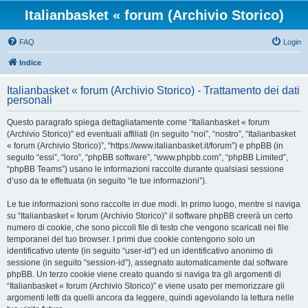
Italianbasket « forum (Archivio Storico)
FAQ
Login
Indice
Italianbasket « forum (Archivio Storico) - Trattamento dei dati
personali
Questo paragrafo spiega dettagliatamente come “Italianbasket « forum
(Archivio Storico)” ed eventuali affiliati (in seguito “noi”, “nostro”, “Italianbasket
« forum (Archivio Storico)”, “https://www.italianbasket.it/forum”) e phpBB (in
seguito “essi”, “loro”, “phpBB software”, “www.phpbb.com”, “phpBB Limited”,
“phpBB Teams”) usano le informazioni raccolte durante qualsiasi sessione
d’uso da te effettuata (in seguito “le tue informazioni”).
Le tue informazioni sono raccolte in due modi. In primo luogo, mentre si naviga
su “Italianbasket « forum (Archivio Storico)” il software phpBB creerà un certo
numero di cookie, che sono piccoli file di testo che vengono scaricati nei file
temporanei del tuo browser. I primi due cookie contengono solo un
identificativo utente (in seguito “user-id”) ed un identificativo anonimo di
sessione (in seguito “session-id”), assegnato automaticamente dal software
phpBB. Un terzo cookie viene creato quando si naviga tra gli argomenti di
“Italianbasket « forum (Archivio Storico)” e viene usato per memorizzare gli
argomenti letti da quelli ancora da leggere, quindi agevolando la lettura nelle