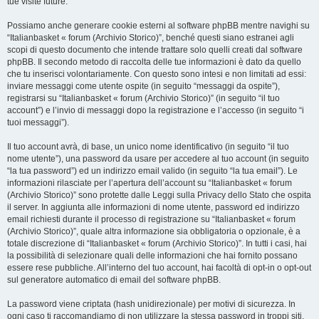
tue visite future.
Possiamo anche generare cookie esterni al software phpBB mentre navighi su
“Italianbasket « forum (Archivio Storico)”, benché questi siano estranei agli
scopi di questo documento che intende trattare solo quelli creati dal software
phpBB. Il secondo metodo di raccolta delle tue informazioni è dato da quello
che tu inserisci volontariamente. Con questo sono intesi e non limitati ad essi:
inviare messaggi come utente ospite (in seguito “messaggi da ospite”),
registrarsi su “Italianbasket « forum (Archivio Storico)” (in seguito “il tuo
account”) e l’invio di messaggi dopo la registrazione e l’accesso (in seguito “i
tuoi messaggi”).
Il tuo account avrà, di base, un unico nome identificativo (in seguito “il tuo
nome utente”), una password da usare per accedere al tuo account (in seguito
“la tua password”) ed un indirizzo email valido (in seguito “la tua email”). Le
informazioni rilasciate per l’apertura dell’account su “Italianbasket « forum
(Archivio Storico)” sono protette dalle Leggi sulla Privacy dello Stato che ospita
il server. In aggiunta alle informazioni di nome utente, password ed indirizzo
email richiesti durante il processo di registrazione su “Italianbasket « forum
(Archivio Storico)”, quale altra informazione sia obbligatoria o opzionale, è a
totale discrezione di “Italianbasket « forum (Archivio Storico)”. In tutti i casi, hai
la possibilità di selezionare quali delle informazioni che hai fornito possano
essere rese pubbliche. All’interno del tuo account, hai facoltà di opt-in o opt-out
sul generatore automatico di email del software phpBB.
La password viene criptata (hash unidirezionale) per motivi di sicurezza. In
ogni caso ti raccomandiamo di non utilizzare la stessa password in troppi siti.