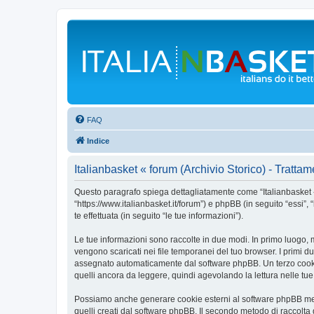
FAQ
Indice
Italianbasket « forum (Archivio Storico) - Trattam
Questo paragrafo spiega dettagliatamente come “Italianbasket « for
“https://www.italianbasket.it/forum”) e phpBB (in seguito “essi
te effettuata (in seguito “le tue informazioni”).
Le tue informazioni sono raccolte in due modi. In primo luogo, m
vengono scaricati nei file temporanei del tuo browser. I primi du
assegnato automaticamente dal software phpBB. Un terzo cookie v
quelli ancora da leggere, quindi agevolando la lettura nelle tue v
Possiamo anche generare cookie esterni al software phpBB mentr
quelli creati dal software phpBB. Il secondo metodo di raccolta 