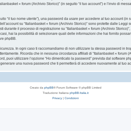
talianbasket « forum (Archivio Storico)” (in seguito “il tuo account”) e l’invio di mess
eguito “il tuo nome utente”), una password da usare per accedere al tuo account (in s
 dell’account su “Italianbasket « forum (Archivio Storico)” sono protette dalle Leggi su
i durante il processo di registrazione su “Italianbasket « forum (Archivio Storico)”,
 i casi, hai la possibilità di selezionare quali delle informazioni che hai fornito poss
ware phpBB.
icurezza. In ogni caso ti raccomandiamo di non utilizzare la stessa password in tro
attentamente. Ricorda che in nessuna circostanza affiliati di “Italianbasket « forum 
rd, puoi utilizzare l’opzione “Ho dimenticato la password” prevista dal software ph
a generare una nuova password che ti permetterà di accedere nuovamente al tuo a
Creato da
phpBB
® Forum Software © phpBB Limited
Traduzione Italiana
phpBB-Italia.it
Privacy
|
Condizioni