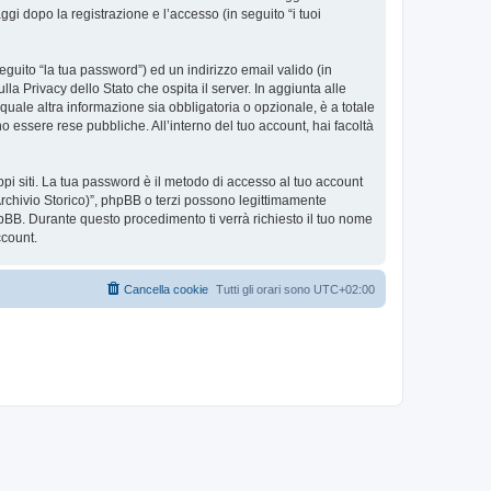
aggi dopo la registrazione e l’accesso (in seguito “i tuoi
eguito “la tua password”) ed un indirizzo email valido (in
lla Privacy dello Stato che ospita il server. In aggiunta alle
 quale altra informazione sia obbligatoria o opzionale, è a totale
ano essere rese pubbliche. All’interno del tuo account, hai facoltà
ppi siti. La tua password è il metodo di accesso al tuo account
(Archivio Storico)”, phpBB o terzi possono legittimamente
pBB. Durante questo procedimento ti verrà richiesto il tuo nome
ccount.
Cancella cookie
Tutti gli orari sono
UTC+02:00