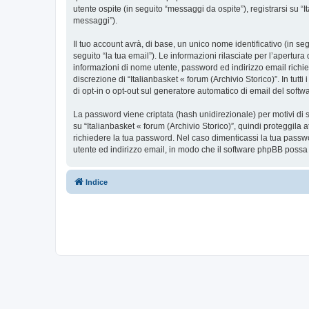
utente ospite (in seguito “messaggi da ospite”), registrarsi su “I
messaggi”).
Il tuo account avrà, di base, un unico nome identificativo (in s
seguito “la tua email”). Le informazioni rilasciate per l’apertura
informazioni di nome utente, password ed indirizzo email richiest
discrezione di “Italianbasket « forum (Archivio Storico)”. In tutti
di opt-in o opt-out sul generatore automatico di email del soft
La password viene criptata (hash unidirezionale) per motivi di s
su “Italianbasket « forum (Archivio Storico)”, quindi proteggila 
richiedere la tua password. Nel caso dimenticassi la tua passwo
utente ed indirizzo email, in modo che il software phpBB poss
Indice