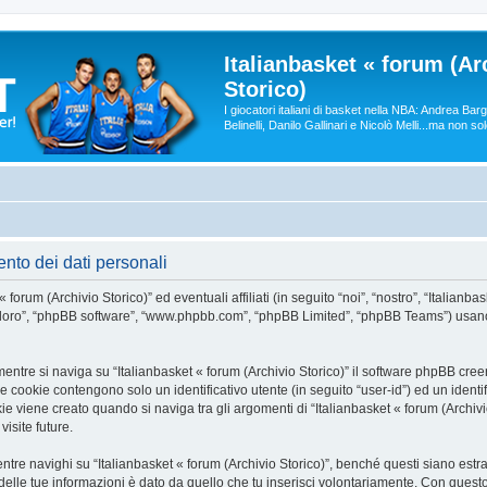
Italianbasket « forum (Ar
Storico)
I giocatori italiani di basket nella NBA: Andrea Ba
Belinelli, Danilo Gallinari e Nicolò Melli...ma non so
ento dei dati personali
um (Archivio Storico)” ed eventuali affiliati (in seguito “noi”, “nostro”, “Italianbas
”, “loro”, “phpBB software”, “www.phpbb.com”, “phpBB Limited”, “phpBB Teams”) usan
entre si naviga su “Italianbasket « forum (Archivio Storico)” il software phpBB creer
e cookie contengono solo un identificativo utente (in seguito “user-id”) ed un identi
iene creato quando si naviga tra gli argomenti di “Italianbasket « forum (Archivio
isite future.
e navighi su “Italianbasket « forum (Archivio Storico)”, benché questi siano estra
delle tue informazioni è dato da quello che tu inserisci volontariamente. Con quest