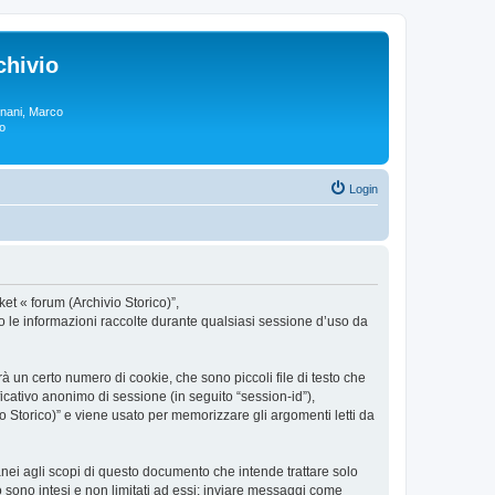
chivio
rgnani, Marco
lo
Login
ket « forum (Archivio Storico)”,
o le informazioni raccolte durante qualsiasi sessione d’uso da
à un certo numero di cookie, che sono piccoli file di testo che
ficativo anonimo di sessione (in seguito “session-id”),
 Storico)” e viene usato per memorizzare gli argomenti letti da
nei agli scopi di questo documento che intende trattare solo
o sono intesi e non limitati ad essi: inviare messaggi come