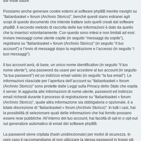
tue visite future.
Possiamo anche generare cookie esterni al software phpBB mentre navighi su
“Italianbasket « forum (Archivio Storico)”, benché questi siano estranei agli
scopi di questo documento che intende trattare solo quelli creati dal software
phpBB. Il secondo metodo di raccolta delle tue informazioni è dato da quello
che tu inserisci volontariamente. Con questo sono intesi e non limitati ad essi:
inviare messaggi come utente ospite (in seguito “messaggi da ospite”),
registrarsi su “Italianbasket « forum (Archivio Storico)” (in seguito “il tuo
account”) e l’invio di messaggi dopo la registrazione e l’accesso (in seguito “i
tuoi messaggi”).
Il tuo account avrà, di base, un unico nome identificativo (in seguito “il tuo
nome utente”), una password da usare per accedere al tuo account (in seguito
“la tua password”) ed un indirizzo email valido (in seguito “la tua email”). Le
informazioni rilasciate per l’apertura dell’account su “Italianbasket « forum
(Archivio Storico)” sono protette dalle Leggi sulla Privacy dello Stato che ospita
il server. In aggiunta alle informazioni di nome utente, password ed indirizzo
email richiesti durante il processo di registrazione su “Italianbasket « forum
(Archivio Storico)”, quale altra informazione sia obbligatoria o opzionale, è a
totale discrezione di “Italianbasket « forum (Archivio Storico)”. In tutti i casi, hai
la possibilità di selezionare quali delle informazioni che hai fornito possano
essere rese pubbliche. All’interno del tuo account, hai facoltà di opt-in o opt-out
sul generatore automatico di email del software phpBB.
La password viene criptata (hash unidirezionale) per motivi di sicurezza. In
ogni caso ti raccomandiamo di non utilizzare la stessa password in troppi siti.