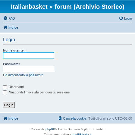
Italianbasket « forum (Archivio Storico)
FAQ
Login
Indice
Login
Nome utente:
Password:
Ho dimenticato la password
Ricordami
Nascondi il mio stato per questa sessione
Indice
Cancella cookie
Tutti gli orari sono
UTC+02:00
Creato da
phpBB
® Forum Software © phpBB Limited
Traduzione Italiana
phpBB-Italia.it