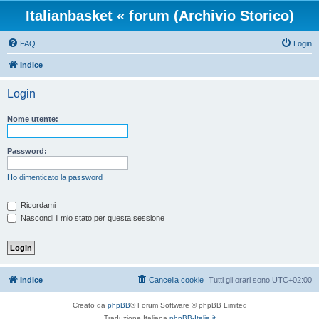
Italianbasket « forum (Archivio Storico)
FAQ
Login
Indice
Login
Nome utente:
Password:
Ho dimenticato la password
Ricordami
Nascondi il mio stato per questa sessione
Indice
Cancella cookie
Tutti gli orari sono
UTC+02:00
Creato da
phpBB
® Forum Software © phpBB Limited
Traduzione Italiana
phpBB-Italia.it