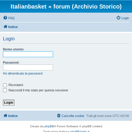
Italianbasket « forum (Archivio Storico)
FAQ
Login
Indice
Login
Nome utente:
Password:
Ho dimenticato la password
Ricordami
Nascondi il mio stato per questa sessione
Indice
Cancella cookie
Tutti gli orari sono
UTC+02:00
Creato da
phpBB
® Forum Software © phpBB Limited
Traduzione Italiana
phpBB-Italia.it