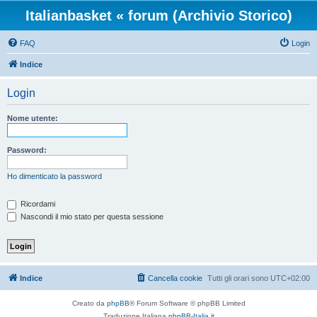
Italianbasket « forum (Archivio Storico)
FAQ
Login
Indice
Login
Nome utente:
Password:
Ho dimenticato la password
Ricordami
Nascondi il mio stato per questa sessione
Indice
Cancella cookie
Tutti gli orari sono
UTC+02:00
Creato da
phpBB
® Forum Software © phpBB Limited
Traduzione Italiana
phpBB-Italia.it