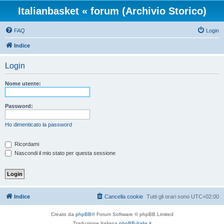
Italianbasket « forum (Archivio Storico)
FAQ
Login
Indice
Login
Nome utente:
Password:
Ho dimenticato la password
Ricordami
Nascondi il mio stato per questa sessione
Indice
Cancella cookie
Tutti gli orari sono
UTC+02:00
Creato da
phpBB
® Forum Software © phpBB Limited
Traduzione Italiana
phpBB-Italia.it