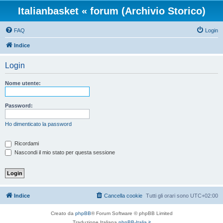
Italianbasket « forum (Archivio Storico)
FAQ
Login
Indice
Login
Nome utente:
Password:
Ho dimenticato la password
Ricordami
Nascondi il mio stato per questa sessione
Indice
Cancella cookie
Tutti gli orari sono
UTC+02:00
Creato da
phpBB
® Forum Software © phpBB Limited
Traduzione Italiana
phpBB-Italia.it