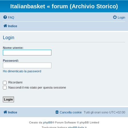
Italianbasket « forum (Archivio Storico)
FAQ
Login
Indice
Login
Nome utente:
Password:
Ho dimenticato la password
Ricordami
Nascondi il mio stato per questa sessione
Indice
Cancella cookie
Tutti gli orari sono
UTC+02:00
Creato da
phpBB
® Forum Software © phpBB Limited
Traduzione Italiana
phpBB-Italia.it