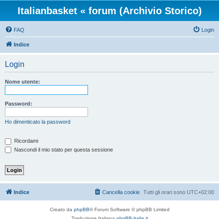
Italianbasket « forum (Archivio Storico)
FAQ
Login
Indice
Login
Nome utente:
Password:
Ho dimenticato la password
Ricordami
Nascondi il mio stato per questa sessione
Indice
Cancella cookie
Tutti gli orari sono
UTC+02:00
Creato da
phpBB
® Forum Software © phpBB Limited
Traduzione Italiana
phpBB-Italia.it