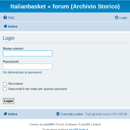
Italianbasket « forum (Archivio Storico)
FAQ
Login
Indice
Login
Nome utente:
Password:
Ho dimenticato la password
Ricordami
Nascondi il mio stato per questa sessione
Indice
Cancella cookie
Tutti gli orari sono
UTC+02:00
Creato da
phpBB
® Forum Software © phpBB Limited
Traduzione Italiana
phpBB-Italia.it