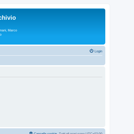
chivio
rgnani, Marco
lo
Login
Cancella cookie
Tutti gli orari sono
UTC+02:00