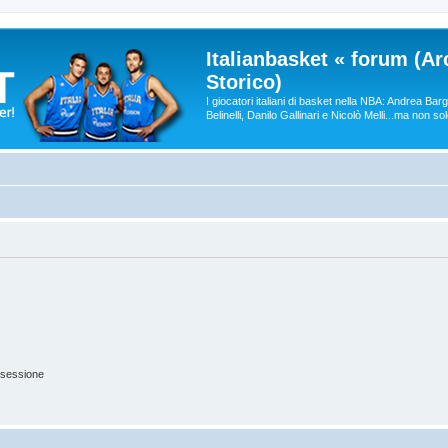
Italianbasket « forum (Ar
Storico)
I giocatori italiani di basket nella NBA: Andrea Ba
Belinelli, Danilo Gallinari e Nicolò Melli...ma non so
 sessione