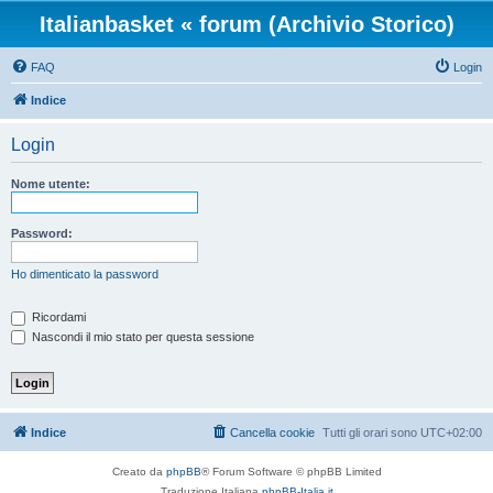
Italianbasket « forum (Archivio Storico)
FAQ
Login
Indice
Login
Nome utente:
Password:
Ho dimenticato la password
Ricordami
Nascondi il mio stato per questa sessione
Indice
Cancella cookie
Tutti gli orari sono
UTC+02:00
Creato da
phpBB
® Forum Software © phpBB Limited
Traduzione Italiana
phpBB-Italia.it