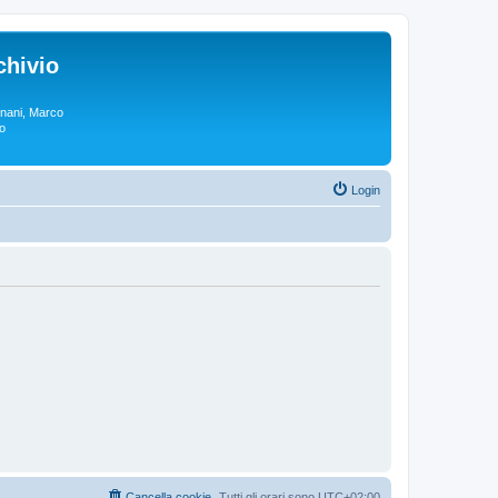
chivio
rgnani, Marco
lo
Login
Cancella cookie
Tutti gli orari sono
UTC+02:00