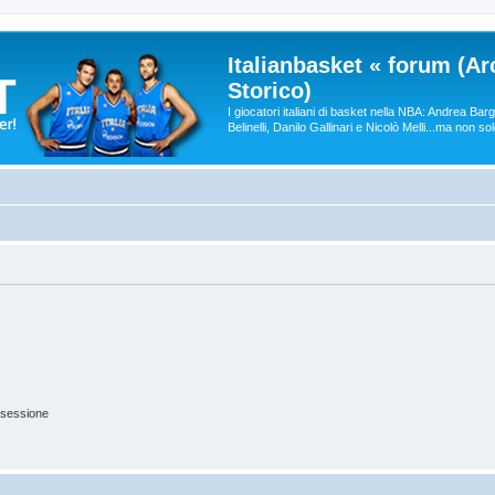
Italianbasket « forum (Ar
Storico)
I giocatori italiani di basket nella NBA: Andrea Ba
Belinelli, Danilo Gallinari e Nicolò Melli...ma non so
 sessione