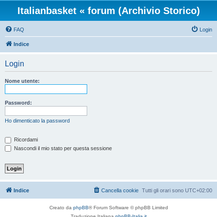
Italianbasket « forum (Archivio Storico)
FAQ
Login
Indice
Login
Nome utente:
Password:
Ho dimenticato la password
Ricordami
Nascondi il mio stato per questa sessione
Indice
Cancella cookie
Tutti gli orari sono
UTC+02:00
Creato da
phpBB
® Forum Software © phpBB Limited
Traduzione Italiana
phpBB-Italia.it