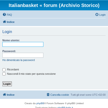
Italianbasket « forum (Archivio Storico)
FAQ
Login
Indice
Login
Nome utente:
Password:
Ho dimenticato la password
Ricordami
Nascondi il mio stato per questa sessione
Indice
Cancella cookie
Tutti gli orari sono
UTC+02:00
Creato da
phpBB
® Forum Software © phpBB Limited
Traduzione Italiana
phpBB-Italia.it