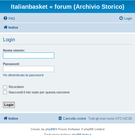
Italianbasket « forum (Archivio Storico)
FAQ
Login
Indice
Login
Nome utente:
Password:
Ho dimenticato la password
Ricordami
Nascondi il mio stato per questa sessione
Indice
Cancella cookie
Tutti gli orari sono
UTC+02:00
Creato da
phpBB
® Forum Software © phpBB Limited
Traduzione Italiana
phpBB-Italia.it