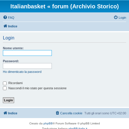
Italianbasket « forum (Archivio Storico)
FAQ
Login
Indice
Login
Nome utente:
Password:
Ho dimenticato la password
Ricordami
Nascondi il mio stato per questa sessione
Indice
Cancella cookie
Tutti gli orari sono
UTC+02:00
Creato da
phpBB
® Forum Software © phpBB Limited
Traduzione Italiana
phpBB-Italia.it