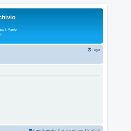
chivio
rgnani, Marco
lo
Login
Cancella cookie
Tutti gli orari sono
UTC+02:00