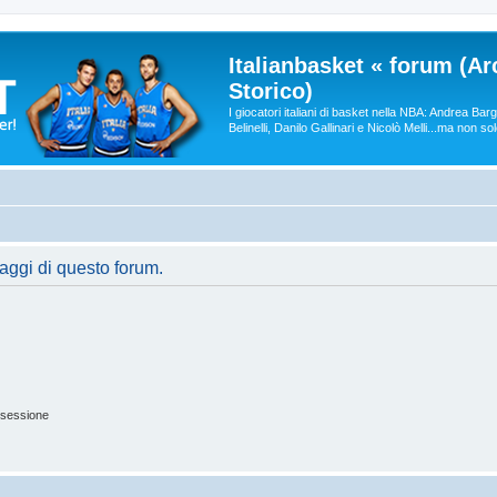
Italianbasket « forum (Ar
Storico)
I giocatori italiani di basket nella NBA: Andrea Ba
Belinelli, Danilo Gallinari e Nicolò Melli...ma non so
saggi di questo forum.
 sessione