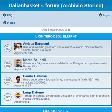
Italianbasket « forum (Archivio Storico)
FAQ
Login
Indice
Oggi è 08/08/2026, 3:35
IL CIMITERO DEGLI ELEFANTI
Andrea Bargnani
Rise and fall di un giocatore che o si ama o si odia. Noi lo abbiamo
amato, finchè è durata!
Argomenti:
105
Marco Belinelli
Veterano NBA, ora al servizio della Virtus Bologna per riportare in alto
Basket City.
Argomenti:
35
Danilo Gallinari
Unico superstite NBA, ha sfiorato con Atlanta la finale NBA nella
stagione 2020/2021.
Argomenti:
27
Luigi Datome
Tornato in Europa, un'Eurolega vinta con il Fenerbahçe e un presente in
maglia Olimpia Milano.
Argomenti:
8
GIOCATORI ATTIVI