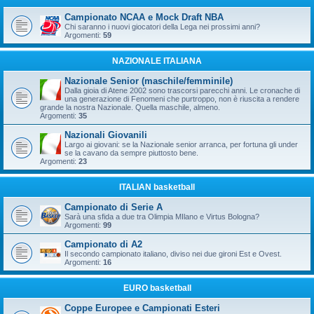
Campionato NCAA e Mock Draft NBA
Chi saranno i nuovi giocatori della Lega nei prossimi anni?
Argomenti:
59
NAZIONALE ITALIANA
Nazionale Senior (maschile/femminile)
Dalla gioia di Atene 2002 sono trascorsi parecchi anni. Le cronache di
una generazione di Fenomeni che purtroppo, non è riuscita a rendere
grande la nostra Nazionale. Quella maschile, almeno.
Argomenti:
35
Nazionali Giovanili
Largo ai giovani: se la Nazionale senior arranca, per fortuna gli under
se la cavano da sempre piuttosto bene.
Argomenti:
23
ITALIAN basketball
Campionato di Serie A
Sarà una sfida a due tra Olimpia MIlano e Virtus Bologna?
Argomenti:
99
Campionato di A2
Il secondo campionato italiano, diviso nei due gironi Est e Ovest.
Argomenti:
16
EURO basketball
Coppe Europee e Campionati Esteri