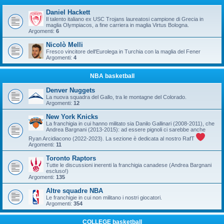
Daniel Hackett
Il talento italiano ex USC Trojans laureatosi campione di Grecia in
maglia Olympiacos, a fine carriera in maglia Virtus Bologna.
Argomenti:
6
Nicolò Melli
Fresco vincitore dell'Eurolega in Turchia con la maglia del Fener
Argomenti:
4
NBA basketball
Denver Nuggets
La nuova squadra del Gallo, tra le montagne del Colorado.
Argomenti:
12
New York Knicks
La franchigia in cui hanno militato sia Danilo Gallinari (2008-2011), che
Andrea Bargnani (2013-2015): ad essere pignoli ci sarebbe anche
Ryan Arcidiacono (2022-2023). La sezione è dedicata al nostro RafT
Argomenti:
11
Toronto Raptors
Tutte le discussioni inerenti la franchigia canadese (Andrea Bargnani
escluso!)
Argomenti:
135
Altre squadre NBA
Le franchigie in cui non militano i nostri giocatori.
Argomenti:
354
COLLEGE basketball