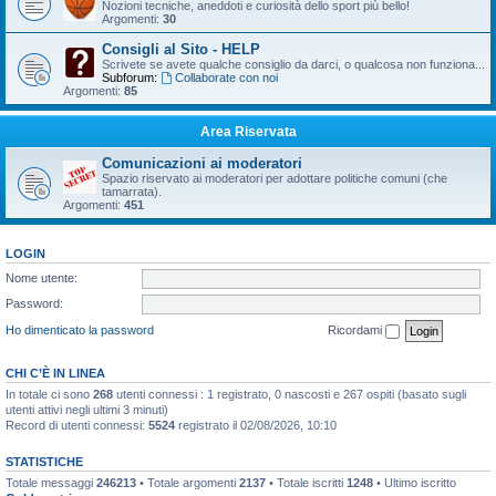
Nozioni tecniche, aneddoti e curiosità dello sport più bello!
Argomenti:
30
Consigli al Sito - HELP
Scrivete se avete qualche consiglio da darci, o qualcosa non funziona...
Subforum:
Collaborate con noi
Argomenti:
85
Area Riservata
Comunicazioni ai moderatori
Spazio riservato ai moderatori per adottare politiche comuni (che
tamarrata).
Argomenti:
451
LOGIN
Nome utente:
Password:
Ho dimenticato la password
Ricordami
CHI C’È IN LINEA
In totale ci sono
268
utenti connessi : 1 registrato, 0 nascosti e 267 ospiti (basato sugli
utenti attivi negli ultimi 3 minuti)
Record di utenti connessi:
5524
registrato il 02/08/2026, 10:10
STATISTICHE
Totale messaggi
246213
• Totale argomenti
2137
• Totale iscritti
1248
• Ultimo iscritto