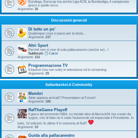
Eurolega, Eurocup ma anche Liga ACB, la Bundesliga, il campionato
greco e quello turco.
Argomenti:
35
Discussioni generali
Di tutto un po'
Qualunque cosa vi passi per la testa...
Argomenti:
237
Altri Sport
Perchè non si vive di sola pallacanestro (anche se)...!
Subforum:
Calcio
Argomenti:
152
Programmazione TV
Il basket (ma non solo) in televisione ed in streaming.
Argomenti:
29
Italianbasket.it Community
Membri
Siete appena arrivati? Presentatevi al Forum!
Argomenti:
180
RafTheGame Playoff
Il gioco dei pronostici NBA: su iniziale idea di Alececk84 ma creato da
sygno, che di fatto ne è stato l'autorevole ed imparziale il Presidente. In
tutto, 10 edizioni: le ultime 9 in memoria di RafT
Argomenti:
10
Guida alla pallacanestro