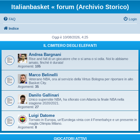
Italianbasket « forum (Archivio Storico)
FAQ
Login
Indice
Oggi è 10/08/2026, 4:25
IL CIMITERO DEGLI ELEFANTI
Andrea Bargnani
Rise and fall di un giocatore che o si ama o si odia. Noi lo abbiamo
amato, finchè è durata!
Argomenti:
105
Marco Belinelli
Veterano NBA, ora al servizio della Virtus Bologna per riportare in alto
Basket City.
Argomenti:
35
Danilo Gallinari
Unico superstite NBA, ha sfiorato con Atlanta la finale NBA nella
stagione 2020/2021.
Argomenti:
27
Luigi Datome
Tornato in Europa, un'Eurolega vinta con il Fenerbahçe e un presente in
maglia Olimpia Milano.
Argomenti:
8
GIOCATORI ATTIVI