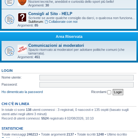
Nozioni tecniche, aneddoti e curiosità dello sport più bello!
Argomenti:
30
Consigli al Sito - HELP
Scrivete se avete qualche consiglio da darci, o qualcosa non funziona...
Subforum:
Collaborate con noi
Argomenti:
85
Area Riservata
Comunicazioni ai moderatori
Spazio riservato ai moderatori per adottare politiche comuni (che
tamarrata).
Argomenti:
451
LOGIN
Nome utente:
Password:
Ho dimenticato la password
Ricordami
CHI C’È IN LINEA
In totale ci sono
138
utenti connessi : 3 registrati, 0 nascosti e 135 ospiti (basato sugli
utenti attivi negli ultimi 3 minuti)
Record di utenti connessi:
5524
registrato il 02/08/2026, 10:10
STATISTICHE
Totale messaggi
246213
• Totale argomenti
2137
• Totale iscritti
1248
• Ultimo iscritto