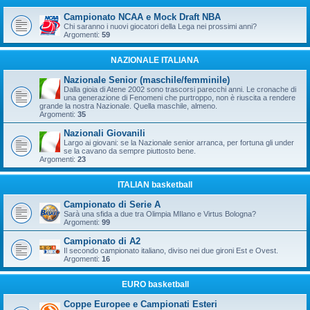
Campionato NCAA e Mock Draft NBA
Chi saranno i nuovi giocatori della Lega nei prossimi anni?
Argomenti:
59
NAZIONALE ITALIANA
Nazionale Senior (maschile/femminile)
Dalla gioia di Atene 2002 sono trascorsi parecchi anni. Le cronache di
una generazione di Fenomeni che purtroppo, non è riuscita a rendere
grande la nostra Nazionale. Quella maschile, almeno.
Argomenti:
35
Nazionali Giovanili
Largo ai giovani: se la Nazionale senior arranca, per fortuna gli under
se la cavano da sempre piuttosto bene.
Argomenti:
23
ITALIAN basketball
Campionato di Serie A
Sarà una sfida a due tra Olimpia MIlano e Virtus Bologna?
Argomenti:
99
Campionato di A2
Il secondo campionato italiano, diviso nei due gironi Est e Ovest.
Argomenti:
16
EURO basketball
Coppe Europee e Campionati Esteri