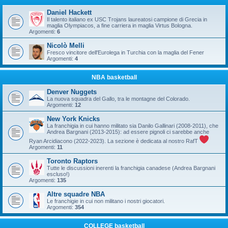
Daniel Hackett
Il talento italiano ex USC Trojans laureatosi campione di Grecia in
maglia Olympiacos, a fine carriera in maglia Virtus Bologna.
Argomenti:
6
Nicolò Melli
Fresco vincitore dell'Eurolega in Turchia con la maglia del Fener
Argomenti:
4
NBA basketball
Denver Nuggets
La nuova squadra del Gallo, tra le montagne del Colorado.
Argomenti:
12
New York Knicks
La franchigia in cui hanno militato sia Danilo Gallinari (2008-2011), che
Andrea Bargnani (2013-2015): ad essere pignoli ci sarebbe anche
Ryan Arcidiacono (2022-2023). La sezione è dedicata al nostro RafT
Argomenti:
11
Toronto Raptors
Tutte le discussioni inerenti la franchigia canadese (Andrea Bargnani
escluso!)
Argomenti:
135
Altre squadre NBA
Le franchigie in cui non militano i nostri giocatori.
Argomenti:
354
COLLEGE basketball