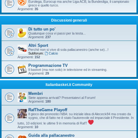
Eurolega, Eurocup ma anche Liga ACB, la Bundesliga, il campionato
greco e quello turco.
Argomenti:
35
Discussioni generali
Di tutto un po'
Qualunque cosa vi passi per la testa...
Argomenti:
237
Altri Sport
Perchè non si vive di sola pallacanestro (anche se)...!
Subforum:
Calcio
Argomenti:
152
Programmazione TV
Il basket (ma non solo) in televisione ed in streaming.
Argomenti:
29
Italianbasket.it Community
Membri
Siete appena arrivati? Presentatevi al Forum!
Argomenti:
180
RafTheGame Playoff
Il gioco dei pronostici NBA: su iniziale idea di Alececk84 ma creato da
sygno, che di fatto ne è stato l'autorevole ed imparziale il Presidente. In
tutto, 10 edizioni: le ultime 9 in memoria di RafT
Argomenti:
10
Guida alla pallacanestro