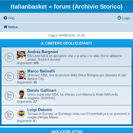
Italianbasket « forum (Archivio Storico)
FAQ
Login
Indice
Oggi è 09/08/2026, 15:36
IL CIMITERO DEGLI ELEFANTI
Andrea Bargnani
Rise and fall di un giocatore che o si ama o si odia. Noi lo abbiamo
amato, finchè è durata!
Argomenti:
105
Marco Belinelli
Veterano NBA, ora al servizio della Virtus Bologna per riportare in alto
Basket City.
Argomenti:
35
Danilo Gallinari
Unico superstite NBA, ha sfiorato con Atlanta la finale NBA nella
stagione 2020/2021.
Argomenti:
27
Luigi Datome
Tornato in Europa, un'Eurolega vinta con il Fenerbahçe e un presente in
maglia Olimpia Milano.
Argomenti:
8
GIOCATORI ATTIVI