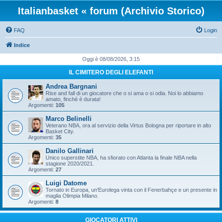
Italianbasket « forum (Archivio Storico)
FAQ
Login
Indice
Oggi è 08/08/2026, 3:15
IL CIMITERO DEGLI ELEFANTI
Andrea Bargnani
Rise and fall di un giocatore che o si ama o si odia. Noi lo abbiamo
amato, finchè è durata!
Argomenti:
105
Marco Belinelli
Veterano NBA, ora al servizio della Virtus Bologna per riportare in alto
Basket City.
Argomenti:
35
Danilo Gallinari
Unico superstite NBA, ha sfiorato con Atlanta la finale NBA nella
stagione 2020/2021.
Argomenti:
27
Luigi Datome
Tornato in Europa, un'Eurolega vinta con il Fenerbahçe e un presente in
maglia Olimpia Milano.
Argomenti:
8
GIOCATORI ATTIVI