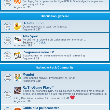
Eurolega, Eurocup ma anche Liga ACB, la Bundesliga, il campionato
greco e quello turco.
Argomenti:
35
Discussioni generali
Di tutto un po'
Qualunque cosa vi passi per la testa...
Argomenti:
237
Altri Sport
Perchè non si vive di sola pallacanestro (anche se)...!
Subforum:
Calcio
Argomenti:
152
Programmazione TV
Il basket (ma non solo) in televisione ed in streaming.
Argomenti:
29
Italianbasket.it Community
Membri
Siete appena arrivati? Presentatevi al Forum!
Argomenti:
180
RafTheGame Playoff
Il gioco dei pronostici NBA: su iniziale idea di Alececk84 ma creato da
sygno, che di fatto ne è stato l'autorevole ed imparziale il Presidente. In
tutto, 10 edizioni: le ultime 9 in memoria di RafT
Argomenti:
10
Guida alla pallacanestro