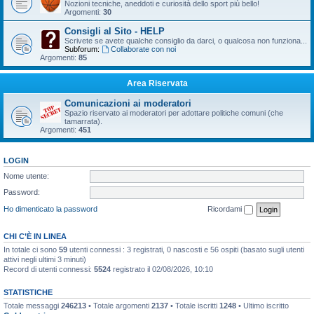
Nozioni tecniche, aneddoti e curiosità dello sport più bello!
Argomenti:
30
Consigli al Sito - HELP
Scrivete se avete qualche consiglio da darci, o qualcosa non funziona...
Subforum:
Collaborate con noi
Argomenti:
85
Area Riservata
Comunicazioni ai moderatori
Spazio riservato ai moderatori per adottare politiche comuni (che
tamarrata).
Argomenti:
451
LOGIN
Nome utente:
Password:
Ho dimenticato la password
Ricordami
CHI C’È IN LINEA
In totale ci sono
59
utenti connessi : 3 registrati, 0 nascosti e 56 ospiti (basato sugli utenti
attivi negli ultimi 3 minuti)
Record di utenti connessi:
5524
registrato il 02/08/2026, 10:10
STATISTICHE
Totale messaggi
246213
• Totale argomenti
2137
• Totale iscritti
1248
• Ultimo iscritto