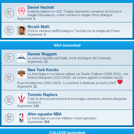
Daniel Hackett
Il talento italiano ex USC Trojans laureatosi campione di Grecia in
maglia Olympiacos, a fine carriera in maglia Virtus Bologna.
Argomenti:
6
Nicolò Melli
Fresco vincitore dell'Eurolega in Turchia con la maglia del Fener
Argomenti:
4
NBA basketball
Denver Nuggets
La nuova squadra del Gallo, tra le montagne del Colorado.
Argomenti:
12
New York Knicks
La franchigia in cui hanno militato sia Danilo Gallinari (2008-2011), che
Andrea Bargnani (2013-2015): ad essere pignoli ci sarebbe anche
Ryan Arcidiacono (2022-2023). La sezione è dedicata al nostro RafT
Argomenti:
11
Toronto Raptors
Tutte le discussioni inerenti la franchigia canadese (Andrea Bargnani
escluso!)
Argomenti:
135
Altre squadre NBA
Le franchigie in cui non militano i nostri giocatori.
Argomenti:
354
COLLEGE basketball