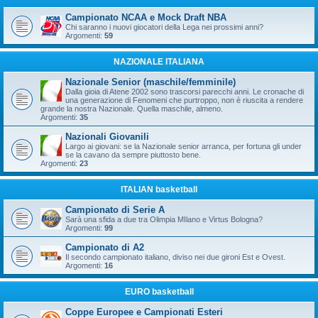
Campionato NCAA e Mock Draft NBA
Chi saranno i nuovi giocatori della Lega nei prossimi anni?
Argomenti:
59
NAZIONALE ITALIANA
Nazionale Senior (maschile/femminile)
Dalla gioia di Atene 2002 sono trascorsi parecchi anni. Le cronache di
una generazione di Fenomeni che purtroppo, non è riuscita a rendere
grande la nostra Nazionale. Quella maschile, almeno.
Argomenti:
35
Nazionali Giovanili
Largo ai giovani: se la Nazionale senior arranca, per fortuna gli under
se la cavano da sempre piuttosto bene.
Argomenti:
23
ITALIAN basketball
Campionato di Serie A
Sarà una sfida a due tra Olimpia MIlano e Virtus Bologna?
Argomenti:
99
Campionato di A2
Il secondo campionato italiano, diviso nei due gironi Est e Ovest.
Argomenti:
16
EURO basketball
Coppe Europee e Campionati Esteri