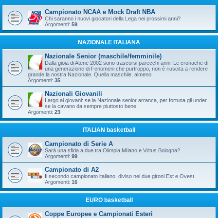
Campionato NCAA e Mock Draft NBA
Chi saranno i nuovi giocatori della Lega nei prossimi anni?
Argomenti:
59
NAZIONALE ITALIANA
Nazionale Senior (maschile/femminile)
Dalla gioia di Atene 2002 sono trascorsi parecchi anni. Le cronache di
una generazione di Fenomeni che purtroppo, non è riuscita a rendere
grande la nostra Nazionale. Quella maschile, almeno.
Argomenti:
35
Nazionali Giovanili
Largo ai giovani: se la Nazionale senior arranca, per fortuna gli under
se la cavano da sempre piuttosto bene.
Argomenti:
23
ITALIAN basketball
Campionato di Serie A
Sarà una sfida a due tra Olimpia MIlano e Virtus Bologna?
Argomenti:
99
Campionato di A2
Il secondo campionato italiano, diviso nei due gironi Est e Ovest.
Argomenti:
16
EURO basketball
Coppe Europee e Campionati Esteri