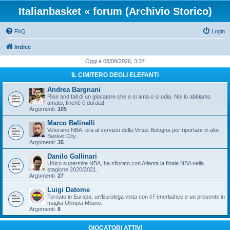
Italianbasket « forum (Archivio Storico)
FAQ
Login
Indice
Oggi è 08/08/2026, 3:37
IL CIMITERO DEGLI ELEFANTI
Andrea Bargnani
Rise and fall di un giocatore che o si ama o si odia. Noi lo abbiamo
amato, finchè è durata!
Argomenti:
105
Marco Belinelli
Veterano NBA, ora al servizio della Virtus Bologna per riportare in alto
Basket City.
Argomenti:
35
Danilo Gallinari
Unico superstite NBA, ha sfiorato con Atlanta la finale NBA nella
stagione 2020/2021.
Argomenti:
27
Luigi Datome
Tornato in Europa, un'Eurolega vinta con il Fenerbahçe e un presente in
maglia Olimpia Milano.
Argomenti:
8
GIOCATORI ATTIVI