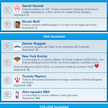
Daniel Hackett
Il talento italiano ex USC Trojans laureatosi campione di Grecia in
maglia Olympiacos, a fine carriera in maglia Virtus Bologna.
Argomenti:
6
Nicolò Melli
Fresco vincitore dell'Eurolega in Turchia con la maglia del Fener
Argomenti:
4
NBA basketball
Denver Nuggets
La nuova squadra del Gallo, tra le montagne del Colorado.
Argomenti:
12
New York Knicks
La franchigia in cui hanno militato sia Danilo Gallinari (2008-2011), che
Andrea Bargnani (2013-2015): ad essere pignoli ci sarebbe anche
Ryan Arcidiacono (2022-2023). La sezione è dedicata al nostro RafT
Argomenti:
11
Toronto Raptors
Tutte le discussioni inerenti la franchigia canadese (Andrea Bargnani
escluso!)
Argomenti:
135
Altre squadre NBA
Le franchigie in cui non militano i nostri giocatori.
Argomenti:
354
COLLEGE basketball