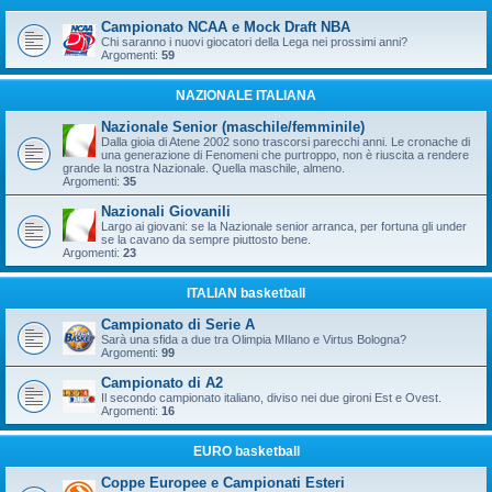
Campionato NCAA e Mock Draft NBA
Chi saranno i nuovi giocatori della Lega nei prossimi anni?
Argomenti:
59
NAZIONALE ITALIANA
Nazionale Senior (maschile/femminile)
Dalla gioia di Atene 2002 sono trascorsi parecchi anni. Le cronache di
una generazione di Fenomeni che purtroppo, non è riuscita a rendere
grande la nostra Nazionale. Quella maschile, almeno.
Argomenti:
35
Nazionali Giovanili
Largo ai giovani: se la Nazionale senior arranca, per fortuna gli under
se la cavano da sempre piuttosto bene.
Argomenti:
23
ITALIAN basketball
Campionato di Serie A
Sarà una sfida a due tra Olimpia MIlano e Virtus Bologna?
Argomenti:
99
Campionato di A2
Il secondo campionato italiano, diviso nei due gironi Est e Ovest.
Argomenti:
16
EURO basketball
Coppe Europee e Campionati Esteri