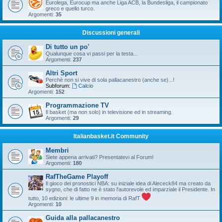
Eurolega, Eurocup ma anche Liga ACB, la Bundesliga, il campionato
greco e quello turco.
Argomenti:
35
Discussioni generali
Di tutto un po'
Qualunque cosa vi passi per la testa...
Argomenti:
237
Altri Sport
Perchè non si vive di sola pallacanestro (anche se)...!
Subforum:
Calcio
Argomenti:
152
Programmazione TV
Il basket (ma non solo) in televisione ed in streaming.
Argomenti:
29
Italianbasket.it Community
Membri
Siete appena arrivati? Presentatevi al Forum!
Argomenti:
180
RafTheGame Playoff
Il gioco dei pronostici NBA: su iniziale idea di Alececk84 ma creato da
sygno, che di fatto ne è stato l'autorevole ed imparziale il Presidente. In
tutto, 10 edizioni: le ultime 9 in memoria di RafT
Argomenti:
10
Guida alla pallacanestro