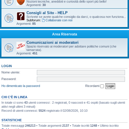
Nozioni tecniche, aneddoti e curiosità dello sport più bello!
Argomenti:
30
Consigli al Sito - HELP
Scrivete se avete qualche consiglio da darci, o qualcosa non funziona...
Subforum:
Collaborate con noi
Argomenti:
85
Area Riservata
Comunicazioni ai moderatori
Spazio riservato ai moderatori per adottare politiche comuni (che
tamarrata).
Argomenti:
451
LOGIN
Nome utente:
Password:
Ho dimenticato la password
Ricordami
CHI C’È IN LINEA
In totale ci sono
43
utenti connessi : 2 registrati, 0 nascosti e 41 ospiti (basato sugli utenti
attivi negli ultimi 3 minuti)
Record di utenti connessi:
5524
registrato il 02/08/2026, 10:10
STATISTICHE
Totale messaggi
246213
• Totale argomenti
2137
• Totale iscritti
1248
• Ultimo iscritto