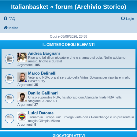
Italianbasket « forum (Archivio Storico)
FAQ
Login
Indice
Oggi è 08/08/2026, 23:58
IL CIMITERO DEGLI ELEFANTI
Andrea Bargnani
Rise and fall di un giocatore che o si ama o si odia. Noi lo abbiamo
amato, finchè è durata!
Argomenti:
105
Marco Belinelli
Veterano NBA, ora al servizio della Virtus Bologna per riportare in alto
Basket City.
Argomenti:
35
Danilo Gallinari
Unico superstite NBA, ha sfiorato con Atlanta la finale NBA nella
stagione 2020/2021.
Argomenti:
27
Luigi Datome
Tornato in Europa, un'Eurolega vinta con il Fenerbahçe e un presente in
maglia Olimpia Milano.
Argomenti:
8
GIOCATORI ATTIVI