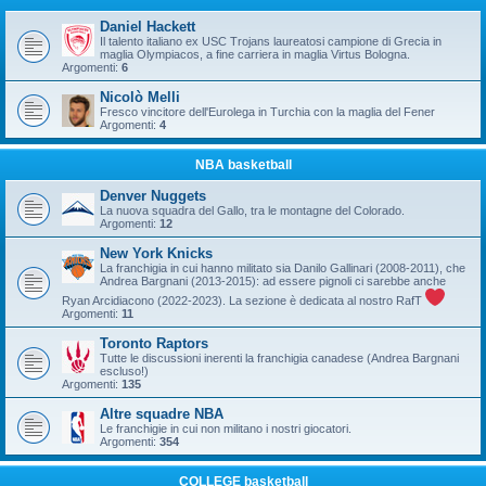
Daniel Hackett
Il talento italiano ex USC Trojans laureatosi campione di Grecia in
maglia Olympiacos, a fine carriera in maglia Virtus Bologna.
Argomenti:
6
Nicolò Melli
Fresco vincitore dell'Eurolega in Turchia con la maglia del Fener
Argomenti:
4
NBA basketball
Denver Nuggets
La nuova squadra del Gallo, tra le montagne del Colorado.
Argomenti:
12
New York Knicks
La franchigia in cui hanno militato sia Danilo Gallinari (2008-2011), che
Andrea Bargnani (2013-2015): ad essere pignoli ci sarebbe anche
Ryan Arcidiacono (2022-2023). La sezione è dedicata al nostro RafT
Argomenti:
11
Toronto Raptors
Tutte le discussioni inerenti la franchigia canadese (Andrea Bargnani
escluso!)
Argomenti:
135
Altre squadre NBA
Le franchigie in cui non militano i nostri giocatori.
Argomenti:
354
COLLEGE basketball