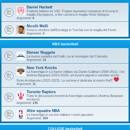
Daniel Hackett
Il talento italiano ex USC Trojans laureatosi campione di Grecia in
maglia Olympiacos, a fine carriera in maglia Virtus Bologna.
Argomenti:
6
Nicolò Melli
Fresco vincitore dell'Eurolega in Turchia con la maglia del Fener
Argomenti:
4
NBA basketball
Denver Nuggets
La nuova squadra del Gallo, tra le montagne del Colorado.
Argomenti:
12
New York Knicks
La franchigia in cui hanno militato sia Danilo Gallinari (2008-2011), che
Andrea Bargnani (2013-2015): ad essere pignoli ci sarebbe anche
Ryan Arcidiacono (2022-2023). La sezione è dedicata al nostro RafT
Argomenti:
11
Toronto Raptors
Tutte le discussioni inerenti la franchigia canadese (Andrea Bargnani
escluso!)
Argomenti:
135
Altre squadre NBA
Le franchigie in cui non militano i nostri giocatori.
Argomenti:
354
COLLEGE basketball