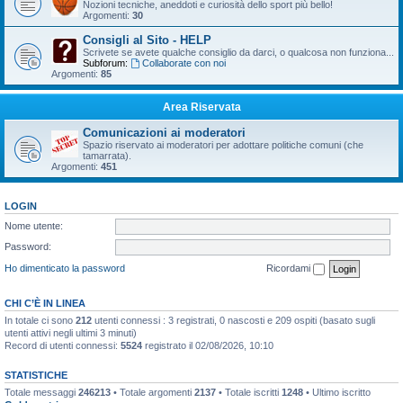
Nozioni tecniche, aneddoti e curiosità dello sport più bello!
Argomenti:
30
Consigli al Sito - HELP
Scrivete se avete qualche consiglio da darci, o qualcosa non funziona...
Subforum:
Collaborate con noi
Argomenti:
85
Area Riservata
Comunicazioni ai moderatori
Spazio riservato ai moderatori per adottare politiche comuni (che
tamarrata).
Argomenti:
451
LOGIN
Nome utente:
Password:
Ho dimenticato la password
Ricordami
CHI C’È IN LINEA
In totale ci sono
212
utenti connessi : 3 registrati, 0 nascosti e 209 ospiti (basato sugli
utenti attivi negli ultimi 3 minuti)
Record di utenti connessi:
5524
registrato il 02/08/2026, 10:10
STATISTICHE
Totale messaggi
246213
• Totale argomenti
2137
• Totale iscritti
1248
• Ultimo iscritto