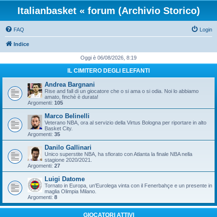
Italianbasket « forum (Archivio Storico)
FAQ
Login
Indice
Oggi è 06/08/2026, 8:19
IL CIMITERO DEGLI ELEFANTI
Andrea Bargnani
Rise and fall di un giocatore che o si ama o si odia. Noi lo abbiamo
amato, finchè è durata!
Argomenti:
105
Marco Belinelli
Veterano NBA, ora al servizio della Virtus Bologna per riportare in alto
Basket City.
Argomenti:
35
Danilo Gallinari
Unico superstite NBA, ha sfiorato con Atlanta la finale NBA nella
stagione 2020/2021.
Argomenti:
27
Luigi Datome
Tornato in Europa, un'Eurolega vinta con il Fenerbahçe e un presente in
maglia Olimpia Milano.
Argomenti:
8
GIOCATORI ATTIVI