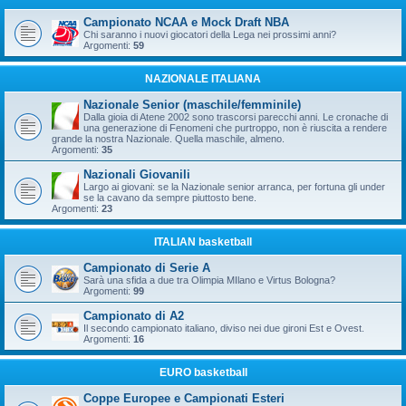
Campionato NCAA e Mock Draft NBA
Chi saranno i nuovi giocatori della Lega nei prossimi anni?
Argomenti:
59
NAZIONALE ITALIANA
Nazionale Senior (maschile/femminile)
Dalla gioia di Atene 2002 sono trascorsi parecchi anni. Le cronache di
una generazione di Fenomeni che purtroppo, non è riuscita a rendere
grande la nostra Nazionale. Quella maschile, almeno.
Argomenti:
35
Nazionali Giovanili
Largo ai giovani: se la Nazionale senior arranca, per fortuna gli under
se la cavano da sempre piuttosto bene.
Argomenti:
23
ITALIAN basketball
Campionato di Serie A
Sarà una sfida a due tra Olimpia MIlano e Virtus Bologna?
Argomenti:
99
Campionato di A2
Il secondo campionato italiano, diviso nei due gironi Est e Ovest.
Argomenti:
16
EURO basketball
Coppe Europee e Campionati Esteri