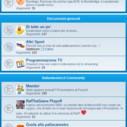
Eurolega, Eurocup ma anche Liga ACB, la Bundesliga, il campionato
greco e quello turco.
Argomenti:
35
Discussioni generali
Di tutto un po'
Qualunque cosa vi passi per la testa...
Argomenti:
237
Altri Sport
Perchè non si vive di sola pallacanestro (anche se)...!
Subforum:
Calcio
Argomenti:
152
Programmazione TV
Il basket (ma non solo) in televisione ed in streaming.
Argomenti:
29
Italianbasket.it Community
Membri
Siete appena arrivati? Presentatevi al Forum!
Argomenti:
180
RafTheGame Playoff
Il gioco dei pronostici NBA: su iniziale idea di Alececk84 ma creato da
sygno, che di fatto ne è stato l'autorevole ed imparziale il Presidente. In
tutto, 10 edizioni: le ultime 9 in memoria di RafT
Argomenti:
10
Guida alla pallacanestro