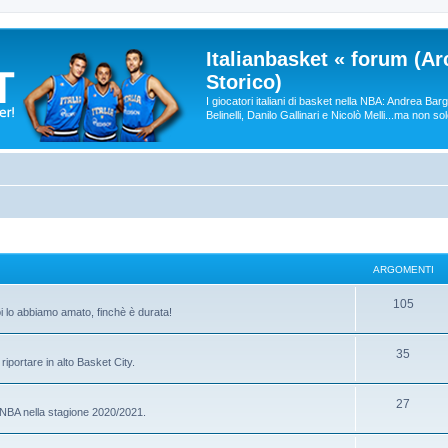
Italianbasket « forum (Ar
Storico)
I giocatori italiani di basket nella NBA: Andrea Ba
Belinelli, Danilo Gallinari e Nicolò Melli...ma non so
ARGOMENTI
105
oi lo abbiamo amato, finchè è durata!
35
riportare in alto Basket City.
27
e NBA nella stagione 2020/2021.