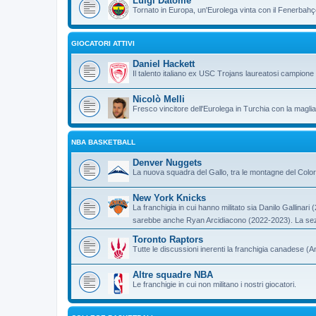
Luigi Datome
Tornato in Europa, un'Eurolega vinta con il Fenerbahç
GIOCATORI ATTIVI
Daniel Hackett
Il talento italiano ex USC Trojans laureatosi campione 
Nicolò Melli
Fresco vincitore dell'Eurolega in Turchia con la magli
NBA BASKETBALL
Denver Nuggets
La nuova squadra del Gallo, tra le montagne del Colo
New York Knicks
La franchigia in cui hanno militato sia Danilo Gallina
sarebbe anche Ryan Arcidiacono (2022-2023). La sez
Toronto Raptors
Tutte le discussioni inerenti la franchigia canadese (
Altre squadre NBA
Le franchigie in cui non militano i nostri giocatori.