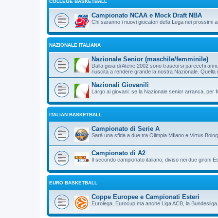
COLLEGE BASKETBALL
Campionato NCAA e Mock Draft NBA
Chi saranno i nuovi giocatori della Lega nei prossimi 
NAZIONALE ITALIANA
Nazionale Senior (maschile/femminile)
Dalla gioia di Atene 2002 sono trascorsi parecchi an
riuscita a rendere grande la nostra Nazionale. Quella
Nazionali Giovanili
Largo ai giovani: se la Nazionale senior arranca, per 
ITALIAN BASKETBALL
Campionato di Serie A
Sarà una sfida a due tra Olimpia MIlano e Virtus Bolo
Campionato di A2
Il secondo campionato italiano, diviso nei due gironi E
EURO BASKETBALL
Coppe Europee e Campionati Esteri
Eurolega, Eurocup ma anche Liga ACB, la Bundesliga, 