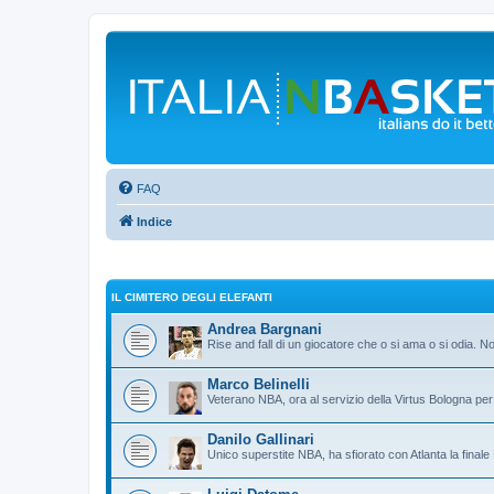
FAQ
Indice
IL CIMITERO DEGLI ELEFANTI
Andrea Bargnani
Rise and fall di un giocatore che o si ama o si odia. N
Marco Belinelli
Veterano NBA, ora al servizio della Virtus Bologna per 
Danilo Gallinari
Unico superstite NBA, ha sfiorato con Atlanta la final