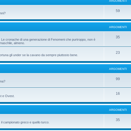
ARGOMENTI
59
anni?
ARGOMENTI
35
ni. Le cronache di una generazione di Fenomeni che purtroppo, non è
 maschile, almeno.
23
fortuna gli under se la cavano da sempre piuttosto bene.
ARGOMENTI
99
gna?
16
st e Ovest.
ARGOMENTI
35
il campionato greco e quello turco.