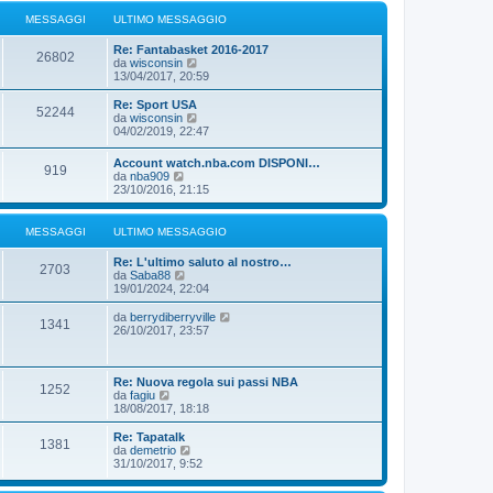
i
g
e
u
MESSAGGI
ULTIMO MESSAGGIO
g
s
l
i
s
t
o
a
Re: Fantabasket 2016-2017
i
26802
g
V
da
wisconsin
m
g
e
13/04/2017, 20:59
o
i
d
m
o
i
Re: Sport USA
e
52244
u
V
da
wisconsin
s
l
e
04/02/2019, 22:47
s
t
d
a
i
i
g
Account watch.nba.com DISPONI…
m
919
u
g
V
da
nba909
o
l
i
e
23/10/2016, 21:15
m
t
o
d
e
i
i
s
m
u
MESSAGGI
ULTIMO MESSAGGIO
s
o
l
a
m
t
g
Re: L'ultimo saluto al nostro…
e
i
2703
g
V
da
Saba88
s
m
i
e
19/01/2024, 22:04
s
o
o
d
a
m
i
g
V
da
berrydiberryville
e
1341
u
g
e
26/10/2017, 23:57
s
l
i
d
s
t
o
i
a
i
u
g
m
Re: Nuova regola sui passi NBA
l
g
1252
o
V
da
fagiu
t
i
m
e
18/08/2017, 18:18
i
o
e
d
m
s
i
o
Re: Tapatalk
1381
s
u
m
V
da
demetrio
a
l
e
e
31/10/2017, 9:52
g
t
s
d
g
i
s
i