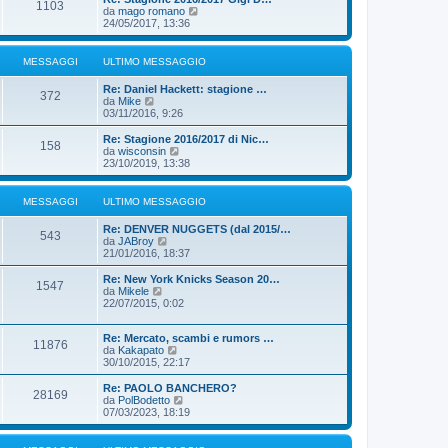
s
1103
m
u
V
da
mago romano
s
o
l
e
24/05/2017, 13:36
a
m
t
d
g
e
i
i
g
s
m
u
MESSAGGI
ULTIMO MESSAGGIO
i
s
o
l
o
a
m
t
Re: Daniel Hackett: stagione …
g
e
i
372
V
da
Mike
g
s
m
e
03/11/2016, 9:26
i
s
o
d
o
a
m
i
Re: Stagione 2016/2017 di Nic…
g
e
158
u
V
da
wisconsin
g
s
l
e
23/10/2019, 13:38
i
s
t
d
o
a
i
i
g
m
u
MESSAGGI
ULTIMO MESSAGGIO
g
o
l
i
m
t
o
Re: DENVER NUGGETS (dal 2015/…
e
i
543
V
da
JABroy
s
m
e
21/01/2016, 18:37
s
o
d
a
m
i
Re: New York Knicks Season 20…
g
e
1547
u
V
da
Mikele
g
s
l
e
22/07/2015, 0:02
i
s
t
d
o
a
i
i
g
m
Re: Mercato, scambi e rumors …
u
g
11876
o
V
da
Kakapato
l
i
m
e
30/10/2015, 22:17
t
o
e
d
i
s
i
m
Re: PAOLO BANCHERO?
28169
s
u
o
V
da
PolBodetto
a
l
m
e
07/03/2023, 18:19
g
t
e
d
g
i
s
i
i
m
s
u