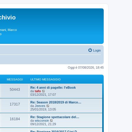
chivio
rgnani, Marco
lo
Login
Oggi è 07/08/2026, 18:45
MESSAGGI
ULTIMO MESSAGGIO
Re: 4 anni di pagelle: l'eBook
50443
V
da
tafo
e
03/12/2021, 17:07
d
i
Re: Season 2018/2019 di Marco…
17317
u
V
da
Jeeves
l
e
25/01/2019, 13:05
t
d
i
i
Re: Stagione spettacolare del…
16184
m
u
V
da
wisconsin
o
l
e
09/12/2021, 21:29
m
t
d
e
i
i
Re: Stagione 2016/2017 Gigi D…