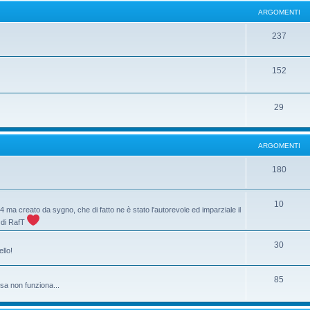
ARGOMENTI
237
152
29
ARGOMENTI
180
10
84 ma creato da sygno, che di fatto ne è stato l'autorevole ed imparziale il
a di RafT
30
llo!
85
sa non funziona...