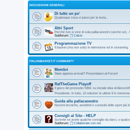
DISCUSSIONI GENERALI
Di tutto un po'
Qualunque cosa vi passi per la testa...
Altri Sport
Perchè non si vive di sola pallacanestro (anche se)...!
Subforum:
Calcio
Programmazione TV
Il basket (ma non solo) in televisione ed in streaming.
ITALIANBASKET.IT COMMUNITY
Membri
Siete appena arrivati? Presentatevi al Forum!
RafTheGame Playoff
Il gioco dei pronostici NBA: su iniziale idea di Alececk
Presidente. In tutto, 10 edizioni: le ultime 9 in memori
Guida alla pallacanestro
Nozioni tecniche, aneddoti e curiosità dello sport più be
Consigli al Sito - HELP
Scrivete se avete qualche consiglio da darci, o qualco
Subforum:
Collaborate con noi