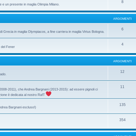
8
e e un presente in maglia Olimpia Milano.
ARGOMENTI
6
di Grecia in maglia Olympiacos, a fine carriera in maglia Virtus Bologna.
4
a del Fener
ARGOMENTI
12
rado.
11
ri (2008-2011), che Andrea Bargnani (2013-2015): ad essere pignoli ci
ione è dedicata al nostro RafT
135
Andrea Bargnani escluso!)
354