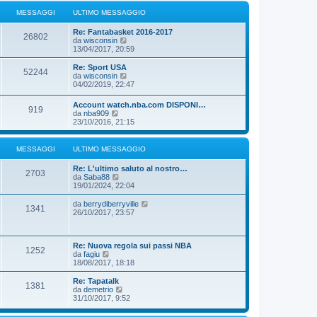
i
g
e
u
MESSAGGI
ULTIMO MESSAGGIO
g
s
l
i
s
t
o
a
Re: Fantabasket 2016-2017
i
26802
g
V
da
wisconsin
m
g
e
13/04/2017, 20:59
o
i
d
m
o
i
Re: Sport USA
e
52244
u
V
da
wisconsin
s
l
e
04/02/2019, 22:47
s
t
d
a
i
i
g
Account watch.nba.com DISPONI…
m
919
u
g
V
da
nba909
o
l
i
e
23/10/2016, 21:15
m
t
o
d
e
i
i
s
m
u
MESSAGGI
ULTIMO MESSAGGIO
s
o
l
a
m
t
g
Re: L'ultimo saluto al nostro…
e
i
2703
g
V
da
Saba88
s
m
i
e
19/01/2024, 22:04
s
o
o
d
a
m
i
g
V
da
berrydiberryville
e
1341
u
g
e
26/10/2017, 23:57
s
l
i
d
s
t
o
i
a
i
u
g
m
Re: Nuova regola sui passi NBA
l
g
1252
o
V
da
fagiu
t
i
m
e
18/08/2017, 18:18
i
o
e
d
m
s
i
o
Re: Tapatalk
1381
s
u
m
V
da
demetrio
a
l
e
e
31/10/2017, 9:52
g
t
s
d
g
i
s
i