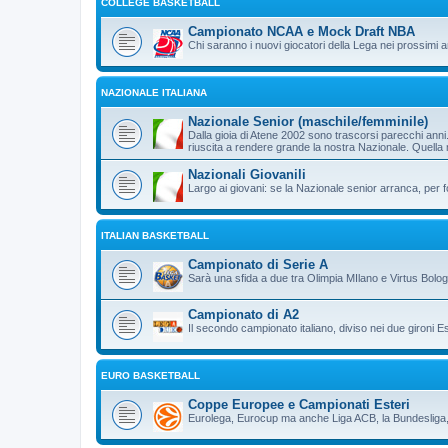
COLLEGE BASKETBALL
Campionato NCAA e Mock Draft NBA
Chi saranno i nuovi giocatori della Lega nei prossimi 
NAZIONALE ITALIANA
Nazionale Senior (maschile/femminile)
Dalla gioia di Atene 2002 sono trascorsi parecchi an
riuscita a rendere grande la nostra Nazionale. Quella
Nazionali Giovanili
Largo ai giovani: se la Nazionale senior arranca, per 
ITALIAN BASKETBALL
Campionato di Serie A
Sarà una sfida a due tra Olimpia MIlano e Virtus Bolo
Campionato di A2
Il secondo campionato italiano, diviso nei due gironi E
EURO BASKETBALL
Coppe Europee e Campionati Esteri
Eurolega, Eurocup ma anche Liga ACB, la Bundesliga, 