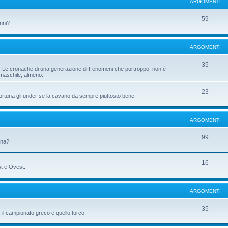
ARGOMENTI
59
anni?
ARGOMENTI
35
ni. Le cronache di una generazione di Fenomeni che purtroppo, non è
 maschile, almeno.
23
fortuna gli under se la cavano da sempre piuttosto bene.
ARGOMENTI
99
gna?
16
st e Ovest.
ARGOMENTI
35
il campionato greco e quello turco.