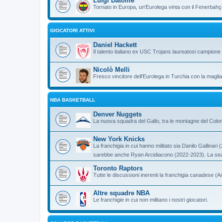
Luigi Datome
Tornato in Europa, un'Eurolega vinta con il Fenerbahç
GIOCATORI ATTIVI
Daniel Hackett
Il talento italiano ex USC Trojans laureatosi campione 
Nicolò Melli
Fresco vincitore dell'Eurolega in Turchia con la magli
NBA BASKETBALL
Denver Nuggets
La nuova squadra del Gallo, tra le montagne del Colo
New York Knicks
La franchigia in cui hanno militato sia Danilo Gallina
sarebbe anche Ryan Arcidiacono (2022-2023). La sez
Toronto Raptors
Tutte le discussioni inerenti la franchigia canadese (
Altre squadre NBA
Le franchigie in cui non militano i nostri giocatori.