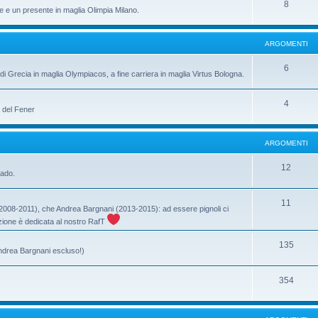
8
e e un presente in maglia Olimpia Milano.
ARGOMENTI
6
di Grecia in maglia Olympiacos, a fine carriera in maglia Virtus Bologna.
4
a del Fener
ARGOMENTI
12
rado.
11
ri (2008-2011), che Andrea Bargnani (2013-2015): ad essere pignoli ci
ione è dedicata al nostro RafT
135
Andrea Bargnani escluso!)
354