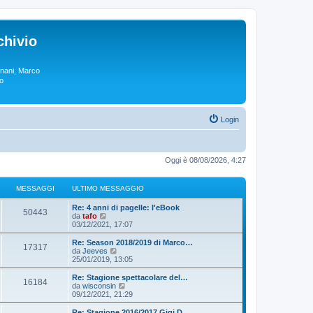
chivio
rgnani, Marco
lo
Login
Oggi è 08/08/2026, 4:27
MESSAGGI
ULTIMO MESSAGGIO
Re: 4 anni di pagelle: l'eBook
50443
V
da
tafo
e
03/12/2021, 17:07
d
i
Re: Season 2018/2019 di Marco…
17317
u
V
da
Jeeves
l
e
25/01/2019, 13:05
t
d
i
i
Re: Stagione spettacolare del…
16184
m
u
V
da
wisconsin
o
l
e
09/12/2021, 21:29
m
t
d
e
i
i
Re: Stagione 2016/2017 Gigi D…