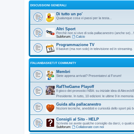
DISCUSSIONI GENERALI
Di tutto un po'
Qualunque cosa vi passi per la testa...
Altri Sport
Perchè non si vive di sola pallacanestro (anche se)...!
Subforum:
Calcio
Programmazione TV
Il basket (ma non solo) in televisione ed in streaming.
ITALIANBASKET.IT COMMUNITY
Membri
Siete appena arrivati? Presentatevi al Forum!
RafTheGame Playoff
Il gioco dei pronostici NBA: su iniziale idea di Alececk
Presidente. In tutto, 10 edizioni: le ultime 9 in memori
Guida alla pallacanestro
Nozioni tecniche, aneddoti e curiosità dello sport più be
Consigli al Sito - HELP
Scrivete se avete qualche consiglio da darci, o qualco
Subforum:
Collaborate con noi