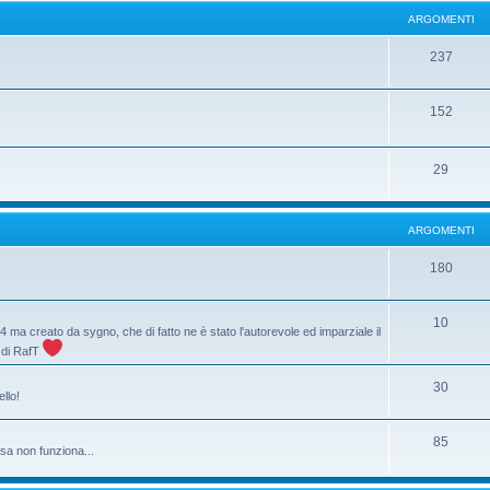
ARGOMENTI
237
152
29
ARGOMENTI
180
10
84 ma creato da sygno, che di fatto ne è stato l'autorevole ed imparziale il
a di RafT
30
llo!
85
sa non funziona...