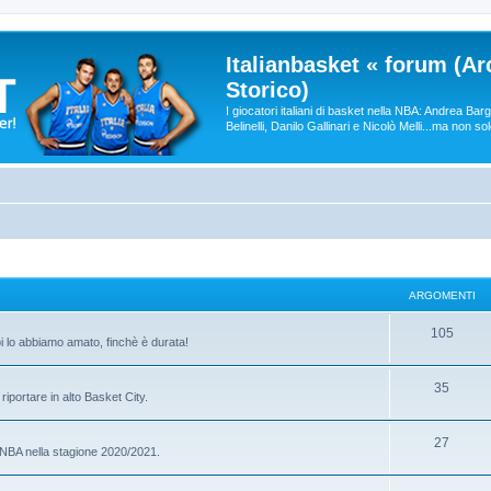
Italianbasket « forum (Ar
Storico)
I giocatori italiani di basket nella NBA: Andrea Ba
Belinelli, Danilo Gallinari e Nicolò Melli...ma non so
ARGOMENTI
105
oi lo abbiamo amato, finchè è durata!
35
riportare in alto Basket City.
27
e NBA nella stagione 2020/2021.