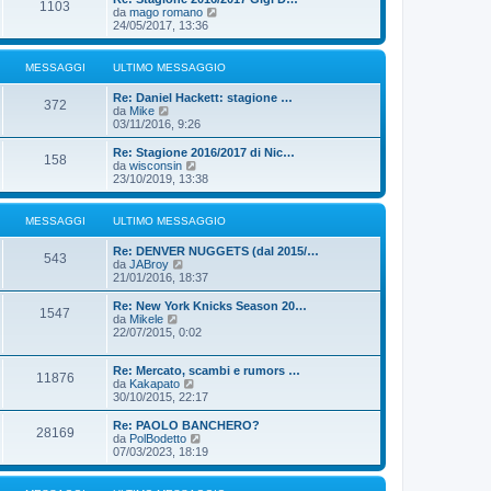
s
1103
m
u
V
da
mago romano
s
o
l
e
24/05/2017, 13:36
a
m
t
d
g
e
i
i
g
s
m
u
MESSAGGI
ULTIMO MESSAGGIO
i
s
o
l
o
a
m
t
Re: Daniel Hackett: stagione …
g
e
i
372
V
da
Mike
g
s
m
e
03/11/2016, 9:26
i
s
o
d
o
a
m
i
Re: Stagione 2016/2017 di Nic…
g
e
158
u
V
da
wisconsin
g
s
l
e
23/10/2019, 13:38
i
s
t
d
o
a
i
i
g
m
u
MESSAGGI
ULTIMO MESSAGGIO
g
o
l
i
m
t
o
Re: DENVER NUGGETS (dal 2015/…
e
i
543
V
da
JABroy
s
m
e
21/01/2016, 18:37
s
o
d
a
m
i
Re: New York Knicks Season 20…
g
e
1547
u
V
da
Mikele
g
s
l
e
22/07/2015, 0:02
i
s
t
d
o
a
i
i
g
m
Re: Mercato, scambi e rumors …
u
g
11876
o
V
da
Kakapato
l
i
m
e
30/10/2015, 22:17
t
o
e
d
i
s
i
m
Re: PAOLO BANCHERO?
28169
s
u
o
V
da
PolBodetto
a
l
m
e
07/03/2023, 18:19
g
t
e
d
g
i
s
i
i
m
s
u