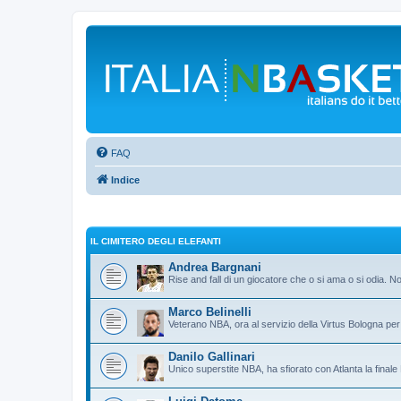
FAQ
Indice
IL CIMITERO DEGLI ELEFANTI
Andrea Bargnani
Rise and fall di un giocatore che o si ama o si odia. N
Marco Belinelli
Veterano NBA, ora al servizio della Virtus Bologna per 
Danilo Gallinari
Unico superstite NBA, ha sfiorato con Atlanta la final