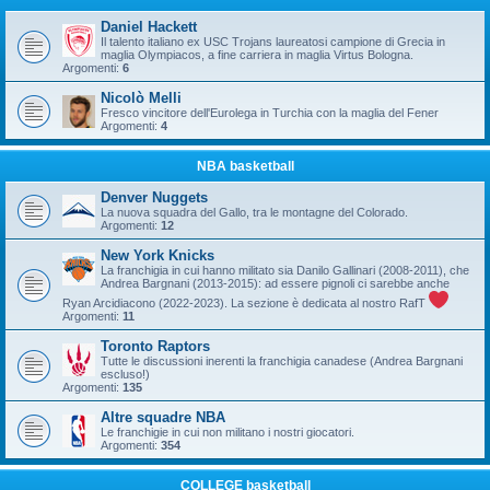
Daniel Hackett
Il talento italiano ex USC Trojans laureatosi campione di Grecia in
maglia Olympiacos, a fine carriera in maglia Virtus Bologna.
Argomenti:
6
Nicolò Melli
Fresco vincitore dell'Eurolega in Turchia con la maglia del Fener
Argomenti:
4
NBA basketball
Denver Nuggets
La nuova squadra del Gallo, tra le montagne del Colorado.
Argomenti:
12
New York Knicks
La franchigia in cui hanno militato sia Danilo Gallinari (2008-2011), che
Andrea Bargnani (2013-2015): ad essere pignoli ci sarebbe anche
Ryan Arcidiacono (2022-2023). La sezione è dedicata al nostro RafT
Argomenti:
11
Toronto Raptors
Tutte le discussioni inerenti la franchigia canadese (Andrea Bargnani
escluso!)
Argomenti:
135
Altre squadre NBA
Le franchigie in cui non militano i nostri giocatori.
Argomenti:
354
COLLEGE basketball