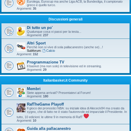
Eurolega, Eurocup ma anche Liga ACB, la Bundesliga, il campionato
greco e quello turco.
Argomenti:
35
Discussioni generali
Di tutto un po'
Qualunque cosa vi passi per la testa...
Argomenti:
237
Altri Sport
Perchè non si vive di sola pallacanestro (anche se)...!
Subforum:
Calcio
Argomenti:
152
Programmazione TV
Il basket (ma non solo) in televisione ed in streaming.
Argomenti:
29
Italianbasket.it Community
Membri
Siete appena arrivati? Presentatevi al Forum!
Argomenti:
180
RafTheGame Playoff
Il gioco dei pronostici NBA: su iniziale idea di Alececk84 ma creato da
sygno, che di fatto ne è stato l'autorevole ed imparziale il Presidente. In
tutto, 10 edizioni: le ultime 9 in memoria di RafT
Argomenti:
10
Guida alla pallacanestro