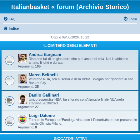
Italianbasket « forum (Archivio Storico)
FAQ
Login
Indice
Oggi è 09/08/2026, 13:22
IL CIMITERO DEGLI ELEFANTI
Andrea Bargnani
Rise and fall di un giocatore che o si ama o si odia. Noi lo abbiamo
amato, finchè è durata!
Argomenti:
105
Marco Belinelli
Veterano NBA, ora al servizio della Virtus Bologna per riportare in alto
Basket City.
Argomenti:
35
Danilo Gallinari
Unico superstite NBA, ha sfiorato con Atlanta la finale NBA nella
stagione 2020/2021.
Argomenti:
27
Luigi Datome
Tornato in Europa, un'Eurolega vinta con il Fenerbahçe e un presente in
maglia Olimpia Milano.
Argomenti:
8
GIOCATORI ATTIVI