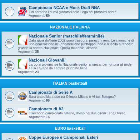
Campionato NCAA e Mock Draft NBA
Chi saranno i nuovi giocatori della Lega nei prossimi anni?
Argomenti:
59
NAZIONALE ITALIANA
Nazionale Senior (maschile/femminile)
Dalla gioia di Atene 2002 sono trascorsi parecchi anni. Le cronache di
una generazione di Fenomeni che purtroppo, non è riuscita a rendere
grande la nostra Nazionale. Quella maschile, almeno.
Argomenti:
35
Nazionali Giovanili
Largo ai giovani: se la Nazionale senior arranca, per fortuna gli under
se la cavano da sempre piuttosto bene.
Argomenti:
23
ITALIAN basketball
Campionato di Serie A
Sarà una sfida a due tra Olimpia MIlano e Virtus Bologna?
Argomenti:
99
Campionato di A2
Il secondo campionato italiano, diviso nei due gironi Est e Ovest.
Argomenti:
16
EURO basketball
Coppe Europee e Campionati Esteri