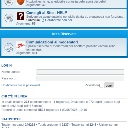
Nozioni tecniche, aneddoti e curiosità dello sport più bello!
Argomenti:
30
Consigli al Sito - HELP
Scrivete se avete qualche consiglio da darci, o qualcosa non funziona...
Subforum:
Collaborate con noi
Argomenti:
85
Area Riservata
Comunicazioni ai moderatori
Spazio riservato ai moderatori per adottare politiche comuni (che
tamarrata).
Argomenti:
451
LOGIN
Nome utente:
Password:
Ho dimenticato la password
Ricordami
CHI C’È IN LINEA
In totale ci sono
273
utenti connessi : 1 registrato, 0 nascosti e 272 ospiti (basato sugli
utenti attivi negli ultimi 3 minuti)
Record di utenti connessi:
5524
registrato il 02/08/2026, 10:10
STATISTICHE
Totale messaggi
246213
• Totale argomenti
2137
• Totale iscritti
1248
• Ultimo iscritto