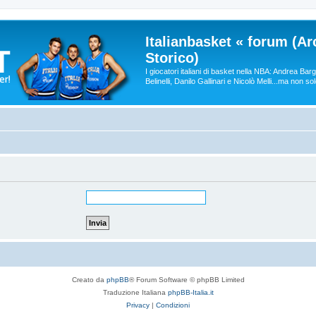
Italianbasket « forum (Ar
Storico)
I giocatori italiani di basket nella NBA: Andrea Ba
Belinelli, Danilo Gallinari e Nicolò Melli...ma non so
Creato da
phpBB
® Forum Software © phpBB Limited
Traduzione Italiana
phpBB-Italia.it
Privacy
|
Condizioni