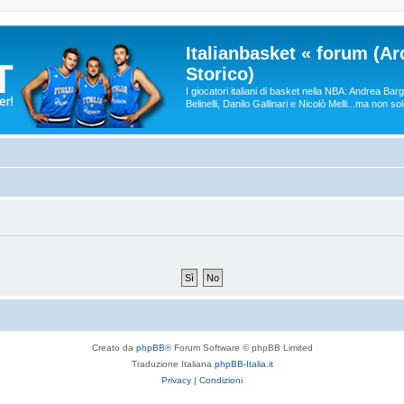
Italianbasket « forum (Ar
Storico)
I giocatori italiani di basket nella NBA: Andrea Ba
Belinelli, Danilo Gallinari e Nicolò Melli...ma non so
Creato da
phpBB
® Forum Software © phpBB Limited
Traduzione Italiana
phpBB-Italia.it
Privacy
|
Condizioni