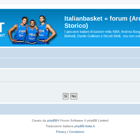
Italianbasket « forum (Ar
Storico)
I giocatori italiani di basket nella NBA: Andrea Ba
Belinelli, Danilo Gallinari e Nicolò Melli...ma non so
Creato da
phpBB
® Forum Software © phpBB Limited
Traduzione Italiana
phpBB-Italia.it
Privacy
|
Condizioni