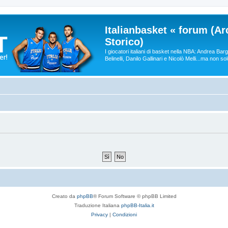
Italianbasket « forum (Ar
Storico)
I giocatori italiani di basket nella NBA: Andrea Ba
Belinelli, Danilo Gallinari e Nicolò Melli...ma non so
Creato da
phpBB
® Forum Software © phpBB Limited
Traduzione Italiana
phpBB-Italia.it
Privacy
|
Condizioni