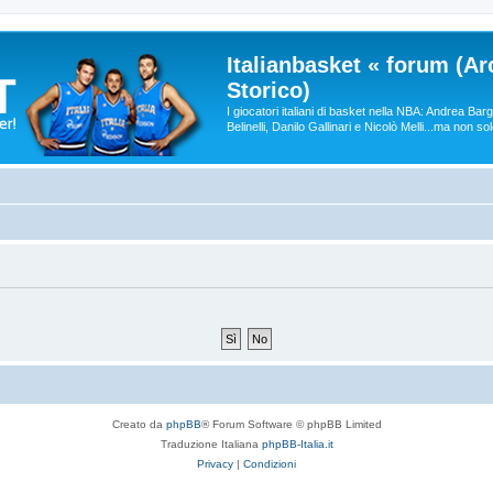
Italianbasket « forum (Ar
Storico)
I giocatori italiani di basket nella NBA: Andrea Ba
Belinelli, Danilo Gallinari e Nicolò Melli...ma non so
Creato da
phpBB
® Forum Software © phpBB Limited
Traduzione Italiana
phpBB-Italia.it
Privacy
|
Condizioni