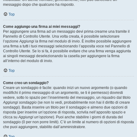
messaggio dopo che qualcuno ha risposto.
Top
Come aggiungo una firma ai miei messaggi?
Per aggiungere una firma ad un messaggio devi prima crearne una tramite il
Pannello di Controllo Utente. Una volta creata, è possibile selezionare
l’opzione
Aggiungi la firma
nel modulo di invio. È inoltre possibile aggiungere
una firma a tutti i tuoi messaggi selezionando l’apposita voce nel Pannello di
Controllo Utente. Se lo si fa, è possibile evitare che una firma venga aggiunta
ai singoli messaggi deselezionando la casella per aggiungere la firma
all’interno del modulo di invio.
Top
Come creo un sondaggio?
Creare un sondaggio è facile: quando inizi un nuovo argomento (o quando
modifichi il primo messaggio di un argomento, se ti è permesso) dovresti
vedere, sotto lo spazio per l’inserimento del messaggio, un riquadro dal titolo
Aggiungi sondaggio
(se non lo vedi, probabilmente non hai il diritto di creare
sondaggi). Basta inserire un titolo per il sondaggio e almeno due opzioni di
risposta (per inserire un’opzione di risposta, scrivila nell’apposito spazio e
clicca su
Aggiungi un’opzione
). Puoi anche stabilire i giorni di durata del
sondaggio (0 per non porre limiti). C’è un limite al numero di opzioni di risposta
che puoi aggiungere, stabilito dall’amministratore.
Top