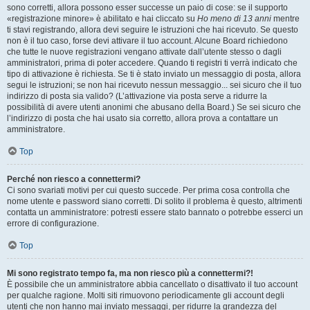
sono corretti, allora possono esser successe un paio di cose: se il supporto
«registrazione minore» è abilitato e hai cliccato su
Ho meno di 13 anni
mentre
ti stavi registrando, allora devi seguire le istruzioni che hai ricevuto. Se questo
non è il tuo caso, forse devi attivare il tuo account. Alcune Board richiedono
che tutte le nuove registrazioni vengano attivate dall’utente stesso o dagli
amministratori, prima di poter accedere. Quando ti registri ti verrà indicato che
tipo di attivazione è richiesta. Se ti è stato inviato un messaggio di posta, allora
segui le istruzioni; se non hai ricevuto nessun messaggio... sei sicuro che il tuo
indirizzo di posta sia valido? (L’attivazione via posta serve a ridurre la
possibilità di avere utenti anonimi che abusano della Board.) Se sei sicuro che
l’indirizzo di posta che hai usato sia corretto, allora prova a contattare un
amministratore.
Top
Perché non riesco a connettermi?
Ci sono svariati motivi per cui questo succede. Per prima cosa controlla che
nome utente e password siano corretti. Di solito il problema è questo, altrimenti
contatta un amministratore: potresti essere stato bannato o potrebbe esserci un
errore di configurazione.
Top
Mi sono registrato tempo fa, ma non riesco più a connettermi?!
È possibile che un amministratore abbia cancellato o disattivato il tuo account
per qualche ragione. Molti siti rimuovono periodicamente gli account degli
utenti che non hanno mai inviato messaggi, per ridurre la grandezza del