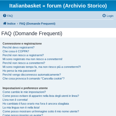
Italianbasket « forum (Archivio Storico)
FAQ
Login
Indice
FAQ (Domande Frequenti)
FAQ (Domande Frequenti)
Connessione e registrazione
Perché devo registrarmi?
Che cosa è COPPA?
Perché non riesco a registrarmi?
Mi sono registrato ma non riesco a connettermi!
Perché non riesco a connettermi?
Mi sono registrato tempo fa, ma non riesco più a connettermi?!
Ho perso la mia password!
Perché vengo disconnesso automaticamente?
Che cosa provoca il comando “Cancella cookie”?
Impostazioni e preferenze utente
Come cambio le mie impostazioni?
Come posso evitare di apparire nella lista degli utenti in linea?
L’ora non è corretta!
Ho cambiato il fuso orario ma l’ora è ancora sbagliata
La mia lingua non è nella lista!
Come posso mostrare un’immagine sotto il mio nome utente?
Come posso inserire un avatar?