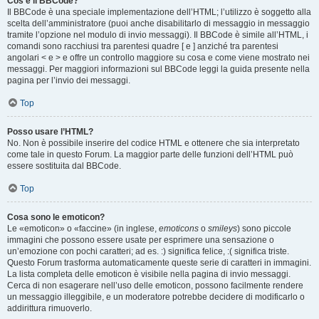
Cos’è il BBCode?
Il BBCode è una speciale implementazione dell’HTML; l’utilizzo è soggetto alla
scelta dell’amministratore (puoi anche disabilitarlo di messaggio in messaggio
tramite l’opzione nel modulo di invio messaggi). Il BBCode è simile all’HTML, i
comandi sono racchiusi tra parentesi quadre [ e ] anziché tra parentesi
angolari < e > e offre un controllo maggiore su cosa e come viene mostrato nei
messaggi. Per maggiori informazioni sul BBCode leggi la guida presente nella
pagina per l’invio dei messaggi.
Top
Posso usare l’HTML?
No. Non è possibile inserire del codice HTML e ottenere che sia interpretato
come tale in questo Forum. La maggior parte delle funzioni dell’HTML può
essere sostituita dal BBCode.
Top
Cosa sono le emoticon?
Le «emoticon» o «faccine» (in inglese,
emoticons
o
smileys
) sono piccole
immagini che possono essere usate per esprimere una sensazione o
un’emozione con pochi caratteri; ad es. :) significa felice, :( significa triste.
Questo Forum trasforma automaticamente queste serie di caratteri in immagini.
La lista completa delle emoticon è visibile nella pagina di invio messaggi.
Cerca di non esagerare nell’uso delle emoticon, possono facilmente rendere
un messaggio illeggibile, e un moderatore potrebbe decidere di modificarlo o
addirittura rimuoverlo.