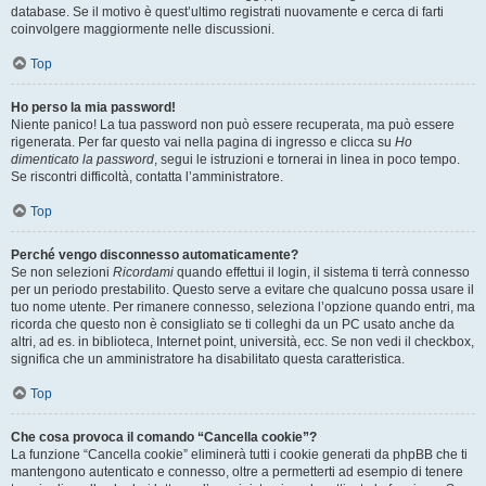
database. Se il motivo è quest’ultimo registrati nuovamente e cerca di farti
coinvolgere maggiormente nelle discussioni.
Top
Ho perso la mia password!
Niente panico! La tua password non può essere recuperata, ma può essere
rigenerata. Per far questo vai nella pagina di ingresso e clicca su
Ho
dimenticato la password
, segui le istruzioni e tornerai in linea in poco tempo.
Se riscontri difficoltà, contatta l’amministratore.
Top
Perché vengo disconnesso automaticamente?
Se non selezioni
Ricordami
quando effettui il login, il sistema ti terrà connesso
per un periodo prestabilito. Questo serve a evitare che qualcuno possa usare il
tuo nome utente. Per rimanere connesso, seleziona l’opzione quando entri, ma
ricorda che questo non è consigliato se ti colleghi da un PC usato anche da
altri, ad es. in biblioteca, Internet point, università, ecc. Se non vedi il checkbox,
significa che un amministratore ha disabilitato questa caratteristica.
Top
Che cosa provoca il comando “Cancella cookie”?
La funzione “Cancella cookie” eliminerà tutti i cookie generati da phpBB che ti
mantengono autenticato e connesso, oltre a permetterti ad esempio di tenere