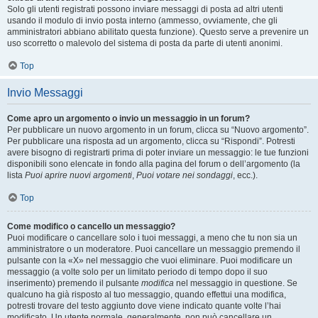
Solo gli utenti registrati possono inviare messaggi di posta ad altri utenti
usando il modulo di invio posta interno (ammesso, ovviamente, che gli
amministratori abbiano abilitato questa funzione). Questo serve a prevenire un
uso scorretto o malevolo del sistema di posta da parte di utenti anonimi.
Top
Invio Messaggi
Come apro un argomento o invio un messaggio in un forum?
Per pubblicare un nuovo argomento in un forum, clicca su “Nuovo argomento”.
Per pubblicare una risposta ad un argomento, clicca su “Rispondi”. Potresti
avere bisogno di registrarti prima di poter inviare un messaggio: le tue funzioni
disponibili sono elencate in fondo alla pagina del forum o dell’argomento (la
lista
Puoi aprire nuovi argomenti
,
Puoi votare nei sondaggi
, ecc.).
Top
Come modifico o cancello un messaggio?
Puoi modificare o cancellare solo i tuoi messaggi, a meno che tu non sia un
amministratore o un moderatore. Puoi cancellare un messaggio premendo il
pulsante con la «X» nel messaggio che vuoi eliminare. Puoi modificare un
messaggio (a volte solo per un limitato periodo di tempo dopo il suo
inserimento) premendo il pulsante
modifica
nel messaggio in questione. Se
qualcuno ha già risposto al tuo messaggio, quando effettui una modifica,
potresti trovare del testo aggiunto dove viene indicato quante volte l’hai
modificato. Un utente normale, generalmente, non può cancellare un