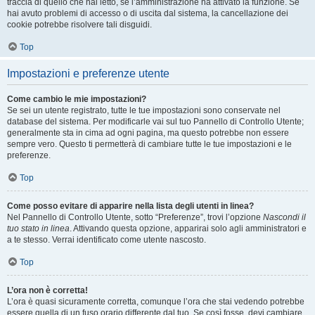
traccia di quello che hai letto, se l’amministrazione ha attivato la funzione. Se
hai avuto problemi di accesso o di uscita dal sistema, la cancellazione dei
cookie potrebbe risolvere tali disguidi.
Top
Impostazioni e preferenze utente
Come cambio le mie impostazioni?
Se sei un utente registrato, tutte le tue impostazioni sono conservate nel
database del sistema. Per modificarle vai sul tuo Pannello di Controllo Utente;
generalmente sta in cima ad ogni pagina, ma questo potrebbe non essere
sempre vero. Questo ti permetterà di cambiare tutte le tue impostazioni e le
preferenze.
Top
Come posso evitare di apparire nella lista degli utenti in linea?
Nel Pannello di Controllo Utente, sotto “Preferenze”, trovi l’opzione
Nascondi il
tuo stato in linea
. Attivando questa opzione, apparirai solo agli amministratori e
a te stesso. Verrai identificato come utente nascosto.
Top
L’ora non è corretta!
L’ora è quasi sicuramente corretta, comunque l’ora che stai vedendo potrebbe
essere quella di un fuso orario differente dal tuo. Se così fosse, devi cambiare