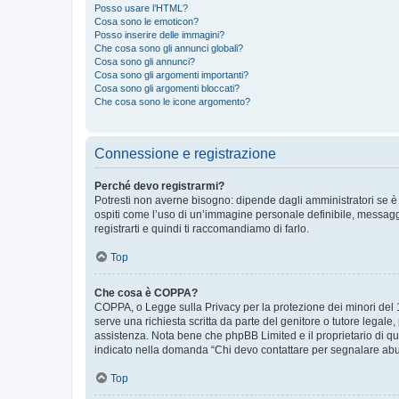
Posso usare l’HTML?
Cosa sono le emoticon?
Posso inserire delle immagini?
Che cosa sono gli annunci globali?
Cosa sono gli annunci?
Cosa sono gli argomenti importanti?
Cosa sono gli argomenti bloccati?
Che cosa sono le icone argomento?
Connessione e registrazione
Perché devo registrarmi?
Potresti non averne bisogno: dipende dagli amministratori se è 
ospiti come l’uso di un’immagine personale definibile, messaggis
registrarti e quindi ti raccomandiamo di farlo.
Top
Che cosa è COPPA?
COPPA, o Legge sulla Privacy per la protezione dei minori del 19
serve una richiesta scritta da parte del genitore o tutore legale
assistenza. Nota bene che phpBB Limited e il proprietario di qu
indicato nella domanda “Chi devo contattare per segnalare abus
Top