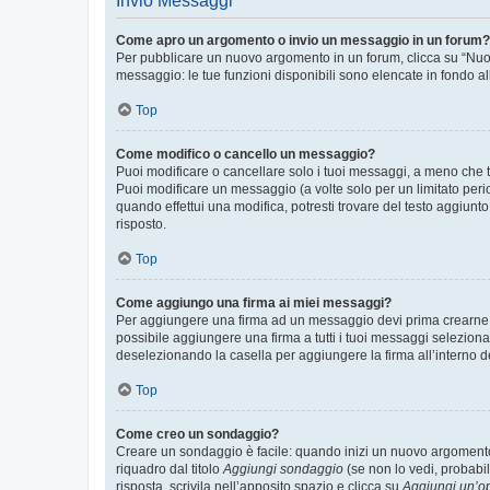
Invio Messaggi
Come apro un argomento o invio un messaggio in un forum?
Per pubblicare un nuovo argomento in un forum, clicca su “Nuovo
messaggio: le tue funzioni disponibili sono elencate in fondo al
Top
Come modifico o cancello un messaggio?
Puoi modificare o cancellare solo i tuoi messaggi, a meno che
Puoi modificare un messaggio (a volte solo per un limitato per
quando effettui una modifica, potresti trovare del testo aggiu
risposto.
Top
Come aggiungo una firma ai miei messaggi?
Per aggiungere una firma ad un messaggio devi prima crearne un
possibile aggiungere una firma a tutti i tuoi messaggi seleziona
deselezionando la casella per aggiungere la firma all’interno d
Top
Come creo un sondaggio?
Creare un sondaggio è facile: quando inizi un nuovo argomento 
riquadro dal titolo
Aggiungi sondaggio
(se non lo vedi, probabil
risposta, scrivila nell’apposito spazio e clicca su
Aggiungi un’o