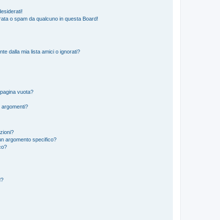
esiderati!
rata o spam da qualcuno in questa Board!
 dalla mia lista amici o ignorati?
 pagina vuota?
i argomenti?
izioni?
un argomento specifico?
co?
d?