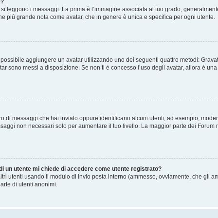
e?
 leggono i messaggi. La prima è l’immagine associata al tuo grado, generalmente ha
agine più grande nota come avatar, che in genere è unica e specifica per ogni utente.
” è possibile aggiungere un avatar utilizzando uno dei seguenti quattro metodi: Gra
atar sono messi a disposizione. Se non ti è concesso l’uso degli avatar, allora è un
mero di messaggi che hai inviato oppure identificano alcuni utenti, ad esempio, mode
ssaggi non necessari solo per aumentare il tuo livello. La maggior parte dei Forum
 di un utente mi chiede di accedere come utente registrato?
altri utenti usando il modulo di invio posta interno (ammesso, ovviamente, che gli a
arte di utenti anonimi.