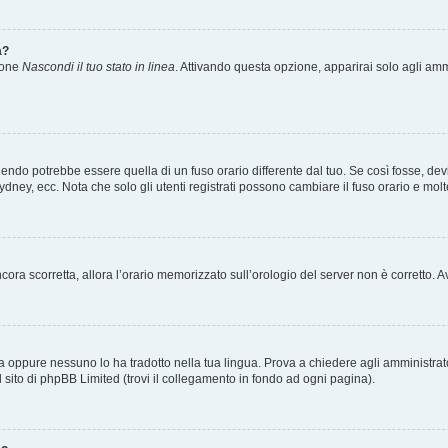
a?
zione
Nascondi il tuo stato in linea
. Attivando questa opzione, apparirai solo agli ammi
ndo potrebbe essere quella di un fuso orario differente dal tuo. Se così fosse, devi 
ydney, ecc. Nota che solo gli utenti registrati possono cambiare il fuso orario e mol
 ancora scorretta, allora l’orario memorizzato sull’orologio del server non è corretto
a oppure nessuno lo ha tradotto nella tua lingua. Prova a chiedere agli amministrator
l sito di phpBB Limited (trovi il collegamento in fondo ad ogni pagina).