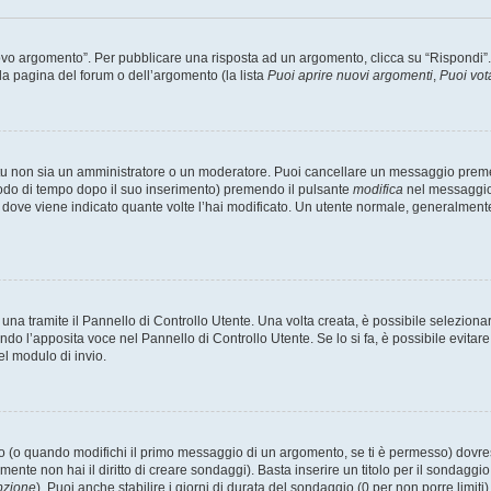
 argomento”. Per pubblicare una risposta ad un argomento, clicca su “Rispondi”. Po
la pagina del forum o dell’argomento (la lista
Puoi aprire nuovi argomenti
,
Puoi vot
 tu non sia un amministratore o un moderatore. Puoi cancellare un messaggio prem
iodo di tempo dopo il suo inserimento) premendo il pulsante
modifica
nel messaggio 
nto dove viene indicato quante volte l’hai modificato. Un utente normale, general
a tramite il Pannello di Controllo Utente. Una volta creata, è possibile seleziona
ndo l’apposita voce nel Pannello di Controllo Utente. Se lo si fa, è possibile evita
el modulo di invio.
(o quando modifichi il primo messaggio di un argomento, se ti è permesso) dovrest
mente non hai il diritto di creare sondaggi). Basta inserire un titolo per il sondaggi
pzione
). Puoi anche stabilire i giorni di durata del sondaggio (0 per non porre limiti