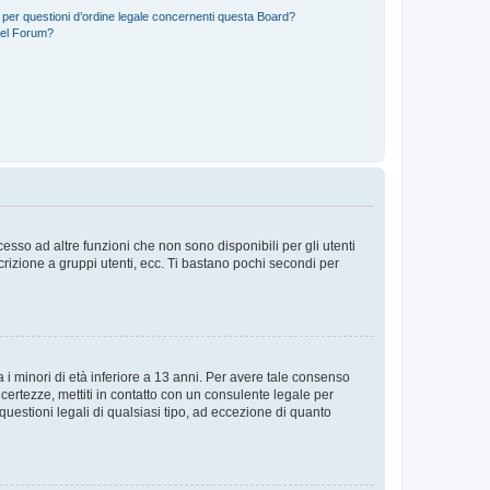
 per questioni d’ordine legale concernenti questa Board?
del Forum?
sso ad altre funzioni che non sono disponibili per gli utenti
crizione a gruppi utenti, ecc. Ti bastano pochi secondi per
i minori di età inferiore a 13 anni. Per avere tale consenso
ncertezze, mettiti in contatto con un consulente legale per
uestioni legali di qualsiasi tipo, ad eccezione di quanto