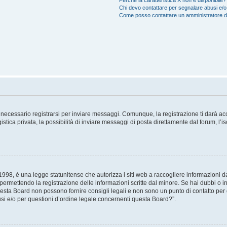
Perché la caratteristica X non è disponibile?
Chi devo contattare per segnalare abusi e/o
Come posso contattare un amministratore 
necessario registrarsi per inviare messaggi. Comunque, la registrazione ti darà acce
tica privata, la possibilità di inviare messaggi di posta direttamente dal forum, l’is
98, è una legge statunitense che autorizza i siti web a raccogliere informazioni da 
, permettendo la registrazione delle informazioni scritte dal minore. Se hai dubbi o i
esta Board non possono fornire consigli legali e non sono un punto di contatto per q
i e/o per questioni d’ordine legale concernenti questa Board?”.