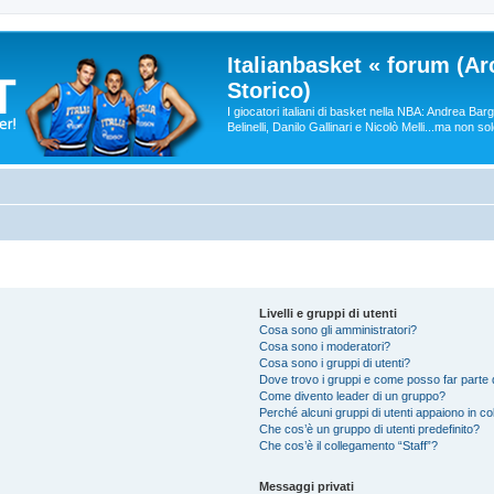
Italianbasket « forum (Ar
Storico)
I giocatori italiani di basket nella NBA: Andrea Ba
Belinelli, Danilo Gallinari e Nicolò Melli...ma non so
Livelli e gruppi di utenti
Cosa sono gli amministratori?
Cosa sono i moderatori?
Cosa sono i gruppi di utenti?
Dove trovo i gruppi e come posso far parte d
Come divento leader di un gruppo?
Perché alcuni gruppi di utenti appaiono in colo
Che cos’è un gruppo di utenti predefinito?
Che cos’è il collegamento “Staff”?
Messaggi privati