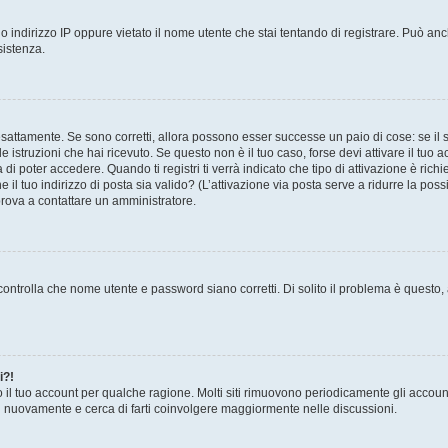
 indirizzo IP oppure vietato il nome utente che stai tentando di registrare. Può anch
sistenza.
sattamente. Se sono corretti, allora possono esser successe un paio di cose: se il 
le istruzioni che hai ricevuto. Se questo non è il tuo caso, forse devi attivare il tu
di poter accedere. Quando ti registri ti verrà indicato che tipo di attivazione è richi
e il tuo indirizzo di posta sia valido? (L’attivazione via posta serve a ridurre la po
 prova a contattare un amministratore.
ontrolla che nome utente e password siano corretti. Di solito il problema è questo, a
i?!
o il tuo account per qualche ragione. Molti siti rimuovono periodicamente gli accoun
ti nuovamente e cerca di farti coinvolgere maggiormente nelle discussioni.