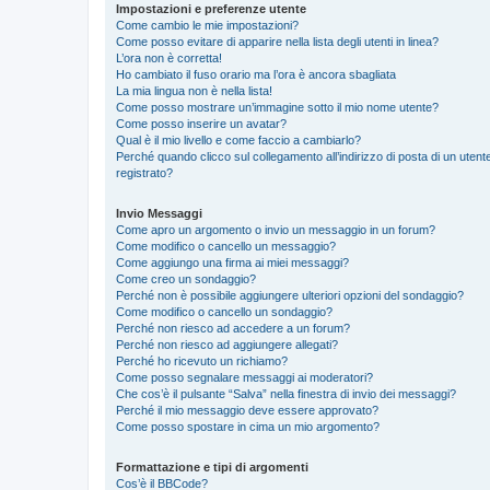
Impostazioni e preferenze utente
Come cambio le mie impostazioni?
Come posso evitare di apparire nella lista degli utenti in linea?
L’ora non è corretta!
Ho cambiato il fuso orario ma l’ora è ancora sbagliata
La mia lingua non è nella lista!
Come posso mostrare un’immagine sotto il mio nome utente?
Come posso inserire un avatar?
Qual è il mio livello e come faccio a cambiarlo?
Perché quando clicco sul collegamento all’indirizzo di posta di un ute
registrato?
Invio Messaggi
Come apro un argomento o invio un messaggio in un forum?
Come modifico o cancello un messaggio?
Come aggiungo una firma ai miei messaggi?
Come creo un sondaggio?
Perché non è possibile aggiungere ulteriori opzioni del sondaggio?
Come modifico o cancello un sondaggio?
Perché non riesco ad accedere a un forum?
Perché non riesco ad aggiungere allegati?
Perché ho ricevuto un richiamo?
Come posso segnalare messaggi ai moderatori?
Che cos’è il pulsante “Salva” nella finestra di invio dei messaggi?
Perché il mio messaggio deve essere approvato?
Come posso spostare in cima un mio argomento?
Formattazione e tipi di argomenti
Cos’è il BBCode?