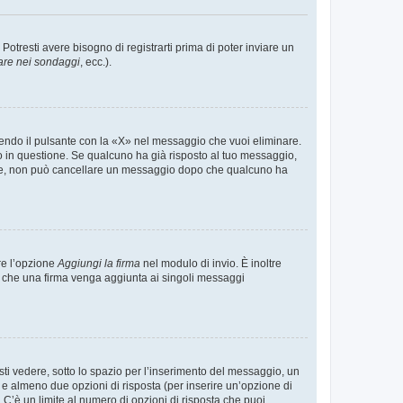
tresti avere bisogno di registrarti prima di poter inviare un
are nei sondaggi
, ecc.).
endo il pulsante con la «X» nel messaggio che vuoi eliminare.
in questione. Se qualcuno ha già risposto al tuo messaggio,
mente, non può cancellare un messaggio dopo che qualcuno ha
re l’opzione
Aggiungi la firma
nel modulo di invio. È inoltre
re che una firma venga aggiunta ai singoli messaggi
i vedere, sotto lo spazio per l’inserimento del messaggio, un
o e almeno due opzioni di risposta (per inserire un’opzione di
). C’è un limite al numero di opzioni di risposta che puoi