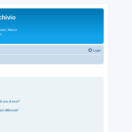
chivio
rgnani, Marco
lo
Login
i uno di essi?
ri differenti?