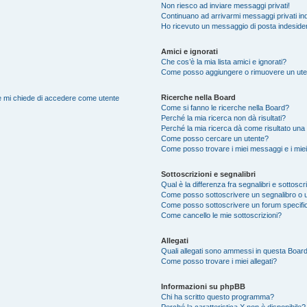
Non riesco ad inviare messaggi privati!
Continuano ad arrivarmi messaggi privati ind
Ho ricevuto un messaggio di posta indeside
Amici e ignorati
Che cos’è la mia lista amici e ignorati?
Come posso aggiungere o rimuovere un utente
Ricerche nella Board
nte mi chiede di accedere come utente
Come si fanno le ricerche nella Board?
Perché la mia ricerca non dà risultati?
Perché la mia ricerca dà come risultato una
Come posso cercare un utente?
Come posso trovare i miei messaggi e i mie
Sottoscrizioni e segnalibri
Qual è la differenza fra segnalibri e sottoscr
Come posso sottoscrivere un segnalibro o 
Come posso sottoscrivere un forum specifi
Come cancello le mie sottoscrizioni?
Allegati
Quali allegati sono ammessi in questa Boar
Come posso trovare i miei allegati?
Informazioni su phpBB
Chi ha scritto questo programma?