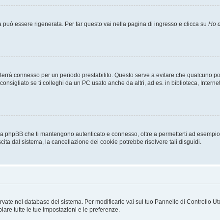
uò essere rigenerata. Per far questo vai nella pagina di ingresso e clicca su
Ho d
a ti terrà connesso per un periodo prestabilito. Questo serve a evitare che qualcuno
sigliato se ti colleghi da un PC usato anche da altri, ad es. in biblioteca, Internet
 da phpBB che ti mantengono autenticato e connesso, oltre a permetterti ad esempio d
cita dal sistema, la cancellazione dei cookie potrebbe risolvere tali disguidi.
servate nel database del sistema. Per modificarle vai sul tuo Pannello di Controllo
re tutte le tue impostazioni e le preferenze.