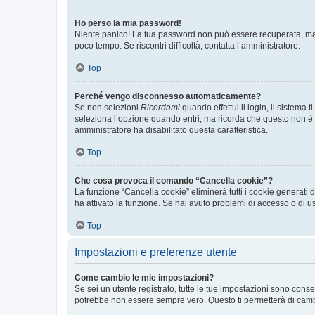
Ho perso la mia password!
Niente panico! La tua password non può essere recuperata, ma p
poco tempo. Se riscontri difficoltà, contatta l’amministratore.
Top
Perché vengo disconnesso automaticamente?
Se non selezioni
Ricordami
quando effettui il login, il sistem
seleziona l’opzione quando entri, ma ricorda che questo non è con
amministratore ha disabilitato questa caratteristica.
Top
Che cosa provoca il comando “Cancella cookie”?
La funzione “Cancella cookie” eliminerà tutti i cookie generati
ha attivato la funzione. Se hai avuto problemi di accesso o di us
Top
Impostazioni e preferenze utente
Come cambio le mie impostazioni?
Se sei un utente registrato, tutte le tue impostazioni sono con
potrebbe non essere sempre vero. Questo ti permetterà di cambia