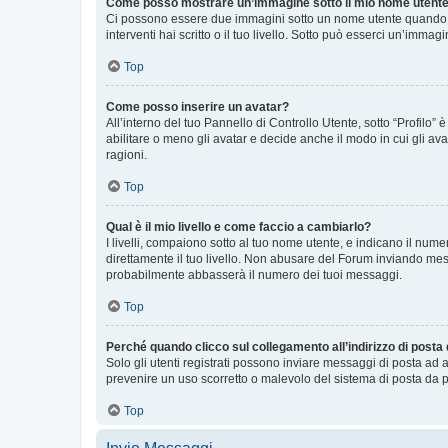
Come posso mostrare un’immagine sotto il mio nome utent
Ci possono essere due immagini sotto un nome utente quando si
interventi hai scritto o il tuo livello. Sotto può esserci un’imm
Top
Come posso inserire un avatar?
All’interno del tuo Pannello di Controllo Utente, sotto “Profilo
abilitare o meno gli avatar e decide anche il modo in cui gli av
ragioni.
Top
Qual è il mio livello e come faccio a cambiarlo?
I livelli, compaiono sotto al tuo nome utente, e indicano il nu
direttamente il tuo livello. Non abusare del Forum inviando me
probabilmente abbasserà il numero dei tuoi messaggi.
Top
Perché quando clicco sul collegamento all’indirizzo di posta
Solo gli utenti registrati possono inviare messaggi di posta ad 
prevenire un uso scorretto o malevolo del sistema di posta da p
Top