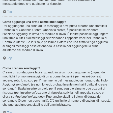
messaggio dopo che qualcuno ha risposto.
Top
Come aggiungo una firma ai miei messaggi?
Per aggiungere una firma ad un messaggio devi prima crearne una tramite il
Pannello di Controllo Utente. Una volta creata, è possibile selezionare
l’opzione
Aggiungi la firma
nel modulo di invio. È inoltre possibile aggiungere
una firma a tutti i tuoi messaggi selezionando l’apposita voce nel Pannello di
Controllo Utente. Se lo si fa, è possibile evitare che una firma venga aggiunta
ai singoli messaggi deselezionando la casella per aggiungere la firma
all’interno del modulo di invio.
Top
Come creo un sondaggio?
Creare un sondaggio è facile: quando inizi un nuovo argomento (o quando
modifichi il primo messaggio di un argomento, se ti è permesso) dovresti
vedere, sotto lo spazio per l’inserimento del messaggio, un riquadro dal titolo
Aggiungi sondaggio
(se non lo vedi, probabilmente non hai il diritto di creare
sondaggi). Basta inserire un titolo per il sondaggio e almeno due opzioni di
risposta (per inserire un’opzione di risposta, scrivila nell’apposito spazio e
clicca su
Aggiungi un’opzione
). Puoi anche stabilire i giorni di durata del
sondaggio (0 per non porre limiti). C’è un limite al numero di opzioni di risposta
che puoi aggiungere, stabilito dall’amministratore.
Top