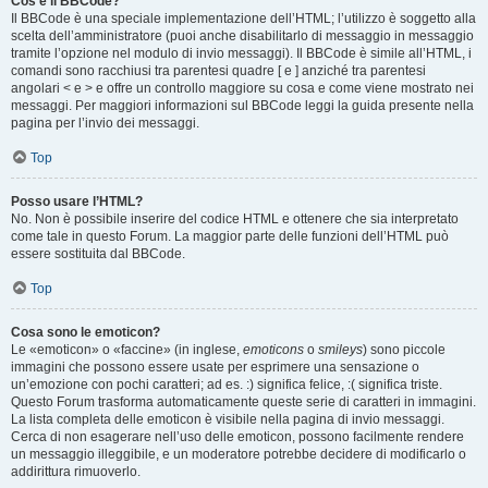
Cos’è il BBCode?
Il BBCode è una speciale implementazione dell’HTML; l’utilizzo è soggetto alla
scelta dell’amministratore (puoi anche disabilitarlo di messaggio in messaggio
tramite l’opzione nel modulo di invio messaggi). Il BBCode è simile all’HTML, i
comandi sono racchiusi tra parentesi quadre [ e ] anziché tra parentesi
angolari < e > e offre un controllo maggiore su cosa e come viene mostrato nei
messaggi. Per maggiori informazioni sul BBCode leggi la guida presente nella
pagina per l’invio dei messaggi.
Top
Posso usare l’HTML?
No. Non è possibile inserire del codice HTML e ottenere che sia interpretato
come tale in questo Forum. La maggior parte delle funzioni dell’HTML può
essere sostituita dal BBCode.
Top
Cosa sono le emoticon?
Le «emoticon» o «faccine» (in inglese,
emoticons
o
smileys
) sono piccole
immagini che possono essere usate per esprimere una sensazione o
un’emozione con pochi caratteri; ad es. :) significa felice, :( significa triste.
Questo Forum trasforma automaticamente queste serie di caratteri in immagini.
La lista completa delle emoticon è visibile nella pagina di invio messaggi.
Cerca di non esagerare nell’uso delle emoticon, possono facilmente rendere
un messaggio illeggibile, e un moderatore potrebbe decidere di modificarlo o
addirittura rimuoverlo.