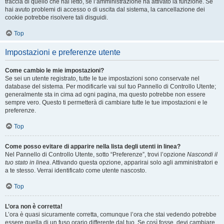
traccia di quello che hai letto, se l’amministrazione ha attivato la funzione. Se
hai avuto problemi di accesso o di uscita dal sistema, la cancellazione dei
cookie potrebbe risolvere tali disguidi.
Top
Impostazioni e preferenze utente
Come cambio le mie impostazioni?
Se sei un utente registrato, tutte le tue impostazioni sono conservate nel
database del sistema. Per modificarle vai sul tuo Pannello di Controllo Utente;
generalmente sta in cima ad ogni pagina, ma questo potrebbe non essere
sempre vero. Questo ti permetterà di cambiare tutte le tue impostazioni e le
preferenze.
Top
Come posso evitare di apparire nella lista degli utenti in linea?
Nel Pannello di Controllo Utente, sotto “Preferenze”, trovi l’opzione
Nascondi il
tuo stato in linea
. Attivando questa opzione, apparirai solo agli amministratori e
a te stesso. Verrai identificato come utente nascosto.
Top
L’ora non è corretta!
L’ora è quasi sicuramente corretta, comunque l’ora che stai vedendo potrebbe
essere quella di un fuso orario differente dal tuo. Se così fosse, devi cambiare