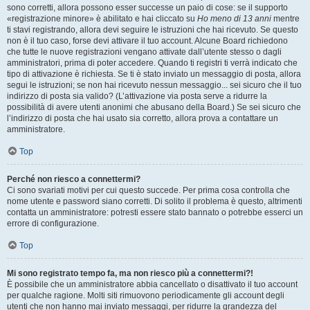
sono corretti, allora possono esser successe un paio di cose: se il supporto
«registrazione minore» è abilitato e hai cliccato su
Ho meno di 13 anni
mentre
ti stavi registrando, allora devi seguire le istruzioni che hai ricevuto. Se questo
non è il tuo caso, forse devi attivare il tuo account. Alcune Board richiedono
che tutte le nuove registrazioni vengano attivate dall’utente stesso o dagli
amministratori, prima di poter accedere. Quando ti registri ti verrà indicato che
tipo di attivazione è richiesta. Se ti è stato inviato un messaggio di posta, allora
segui le istruzioni; se non hai ricevuto nessun messaggio... sei sicuro che il tuo
indirizzo di posta sia valido? (L’attivazione via posta serve a ridurre la
possibilità di avere utenti anonimi che abusano della Board.) Se sei sicuro che
l’indirizzo di posta che hai usato sia corretto, allora prova a contattare un
amministratore.
Top
Perché non riesco a connettermi?
Ci sono svariati motivi per cui questo succede. Per prima cosa controlla che
nome utente e password siano corretti. Di solito il problema è questo, altrimenti
contatta un amministratore: potresti essere stato bannato o potrebbe esserci un
errore di configurazione.
Top
Mi sono registrato tempo fa, ma non riesco più a connettermi?!
È possibile che un amministratore abbia cancellato o disattivato il tuo account
per qualche ragione. Molti siti rimuovono periodicamente gli account degli
utenti che non hanno mai inviato messaggi, per ridurre la grandezza del