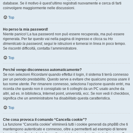
database. Se il motivo è quest’ultimo registrati nuovamente e cerca di farti
coinvolgere maggiormente nelle discussioni.
Top
Ho perso la mia password!
Niente panico! La tua password non può essere recuperata, ma può essere
rigenerata. Per far questo vai nella pagina di ingresso e clicca su
Ho
dimenticato la password
, segui le istruzioni e tornerai in linea in poco tempo.
Se riscontri difficoltà, contatta l’amministratore.
Top
Perché vengo disconnesso automaticamente?
Se non selezioni
Ricordami
quando effettui il login, il sistema ti terrà connesso
per un periodo prestabilito. Questo serve a evitare che qualcuno possa usare il
tuo nome utente. Per rimanere connesso, seleziona l’opzione quando entri, ma
ricorda che questo non è consigliato se ti colleghi da un PC usato anche da
altri, ad es. in biblioteca, Internet point, università, ecc. Se non vedi il checkbox,
significa che un amministratore ha disabilitato questa caratteristica.
Top
Che cosa provoca il comando “Cancella cookie”?
La funzione “Cancella cookie” eliminerà tutti i cookie generati da phpBB che ti
mantengono autenticato e connesso, oltre a permetterti ad esempio di tenere