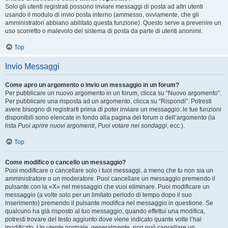
Solo gli utenti registrati possono inviare messaggi di posta ad altri utenti
usando il modulo di invio posta interno (ammesso, ovviamente, che gli
amministratori abbiano abilitato questa funzione). Questo serve a prevenire un
uso scorretto o malevolo del sistema di posta da parte di utenti anonimi.
Top
Invio Messaggi
Come apro un argomento o invio un messaggio in un forum?
Per pubblicare un nuovo argomento in un forum, clicca su “Nuovo argomento”.
Per pubblicare una risposta ad un argomento, clicca su “Rispondi”. Potresti
avere bisogno di registrarti prima di poter inviare un messaggio: le tue funzioni
disponibili sono elencate in fondo alla pagina del forum o dell’argomento (la
lista
Puoi aprire nuovi argomenti
,
Puoi votare nei sondaggi
, ecc.).
Top
Come modifico o cancello un messaggio?
Puoi modificare o cancellare solo i tuoi messaggi, a meno che tu non sia un
amministratore o un moderatore. Puoi cancellare un messaggio premendo il
pulsante con la «X» nel messaggio che vuoi eliminare. Puoi modificare un
messaggio (a volte solo per un limitato periodo di tempo dopo il suo
inserimento) premendo il pulsante
modifica
nel messaggio in questione. Se
qualcuno ha già risposto al tuo messaggio, quando effettui una modifica,
potresti trovare del testo aggiunto dove viene indicato quante volte l’hai
modificato. Un utente normale, generalmente, non può cancellare un