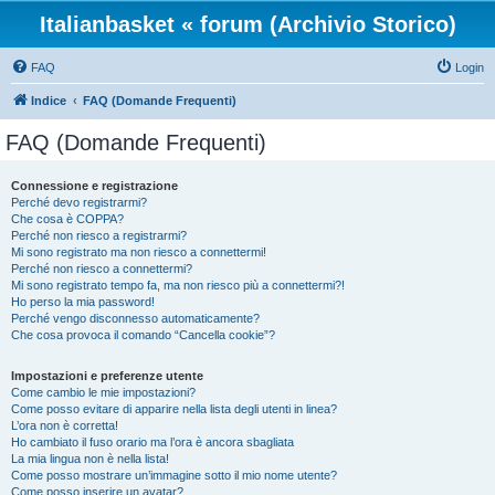
Italianbasket « forum (Archivio Storico)
FAQ
Login
Indice
FAQ (Domande Frequenti)
FAQ (Domande Frequenti)
Connessione e registrazione
Perché devo registrarmi?
Che cosa è COPPA?
Perché non riesco a registrarmi?
Mi sono registrato ma non riesco a connettermi!
Perché non riesco a connettermi?
Mi sono registrato tempo fa, ma non riesco più a connettermi?!
Ho perso la mia password!
Perché vengo disconnesso automaticamente?
Che cosa provoca il comando “Cancella cookie”?
Impostazioni e preferenze utente
Come cambio le mie impostazioni?
Come posso evitare di apparire nella lista degli utenti in linea?
L’ora non è corretta!
Ho cambiato il fuso orario ma l’ora è ancora sbagliata
La mia lingua non è nella lista!
Come posso mostrare un’immagine sotto il mio nome utente?
Come posso inserire un avatar?