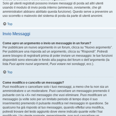
Solo gli utenti registrati possono inviare messaggi di posta ad altri utenti
usando il modulo di invio posta interno (ammesso, ovviamente, che gli
amministratori abbiano abilitato questa funzione). Questo serve a prevenire un
uso scorretto o malevolo del sistema di posta da parte di utenti anonimi.
Top
Invio Messaggi
Come apro un argomento o invio un messaggio in un forum?
Per pubblicare un nuovo argomento in un forum, clicca su “Nuovo argomento”.
Per pubblicare una risposta ad un argomento, clicca su “Rispondi”. Potresti
avere bisogno di registrarti prima di poter inviare un messaggio: le tue funzioni
disponibili sono elencate in fondo alla pagina del forum o dell’argomento (la
lista
Puoi aprire nuovi argomenti
,
Puoi votare nei sondaggi
, ecc.).
Top
Come modifico o cancello un messaggio?
Puoi modificare o cancellare solo i tuoi messaggi, a meno che tu non sia un
amministratore o un moderatore. Puoi cancellare un messaggio premendo il
pulsante con la «X» nel messaggio che vuoi eliminare. Puoi modificare un
messaggio (a volte solo per un limitato periodo di tempo dopo il suo
inserimento) premendo il pulsante
modifica
nel messaggio in questione. Se
qualcuno ha già risposto al tuo messaggio, quando effettui una modifica,
potresti trovare del testo aggiunto dove viene indicato quante volte l’hai
modificato. Un utente normale, generalmente, non può cancellare un