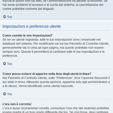
traccia di quello che hai letto, se l’amministrazione ha attivato la funzione. Se
hai avuto problemi di accesso o di uscita dal sistema, la cancellazione dei
cookie potrebbe risolvere tali disguidi.
Top
Impostazioni e preferenze utente
Come cambio le mie impostazioni?
Se sei un utente registrato, tutte le tue impostazioni sono conservate nel
database del sistema. Per modificarle vai sul tuo Pannello di Controllo Utente;
generalmente sta in cima ad ogni pagina, ma questo potrebbe non essere
sempre vero. Questo ti permetterà di cambiare tutte le tue impostazioni e le
preferenze.
Top
Come posso evitare di apparire nella lista degli utenti in linea?
Nel Pannello di Controllo Utente, sotto “Preferenze”, trovi l’opzione
Nascondi il
tuo stato in linea
. Attivando questa opzione, apparirai solo agli amministratori e
a te stesso. Verrai identificato come utente nascosto.
Top
L’ora non è corretta!
L’ora è quasi sicuramente corretta, comunque l’ora che stai vedendo potrebbe
essere quella di un fuso orario differente dal tuo. Se così fosse, devi cambiare