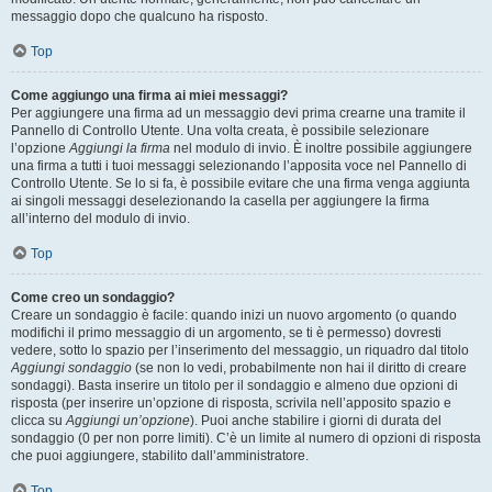
messaggio dopo che qualcuno ha risposto.
Top
Come aggiungo una firma ai miei messaggi?
Per aggiungere una firma ad un messaggio devi prima crearne una tramite il
Pannello di Controllo Utente. Una volta creata, è possibile selezionare
l’opzione
Aggiungi la firma
nel modulo di invio. È inoltre possibile aggiungere
una firma a tutti i tuoi messaggi selezionando l’apposita voce nel Pannello di
Controllo Utente. Se lo si fa, è possibile evitare che una firma venga aggiunta
ai singoli messaggi deselezionando la casella per aggiungere la firma
all’interno del modulo di invio.
Top
Come creo un sondaggio?
Creare un sondaggio è facile: quando inizi un nuovo argomento (o quando
modifichi il primo messaggio di un argomento, se ti è permesso) dovresti
vedere, sotto lo spazio per l’inserimento del messaggio, un riquadro dal titolo
Aggiungi sondaggio
(se non lo vedi, probabilmente non hai il diritto di creare
sondaggi). Basta inserire un titolo per il sondaggio e almeno due opzioni di
risposta (per inserire un’opzione di risposta, scrivila nell’apposito spazio e
clicca su
Aggiungi un’opzione
). Puoi anche stabilire i giorni di durata del
sondaggio (0 per non porre limiti). C’è un limite al numero di opzioni di risposta
che puoi aggiungere, stabilito dall’amministratore.
Top