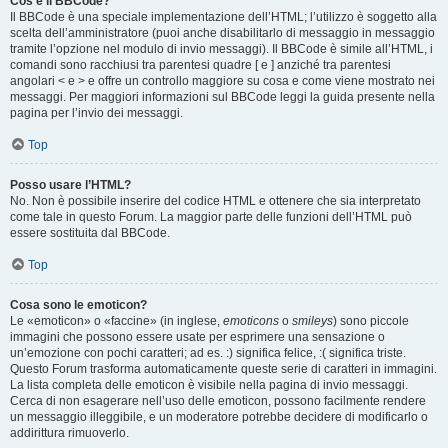
Cos’è il BBCode?
Il BBCode è una speciale implementazione dell’HTML; l’utilizzo è soggetto alla
scelta dell’amministratore (puoi anche disabilitarlo di messaggio in messaggio
tramite l’opzione nel modulo di invio messaggi). Il BBCode è simile all’HTML, i
comandi sono racchiusi tra parentesi quadre [ e ] anziché tra parentesi
angolari < e > e offre un controllo maggiore su cosa e come viene mostrato nei
messaggi. Per maggiori informazioni sul BBCode leggi la guida presente nella
pagina per l’invio dei messaggi.
Top
Posso usare l’HTML?
No. Non è possibile inserire del codice HTML e ottenere che sia interpretato
come tale in questo Forum. La maggior parte delle funzioni dell’HTML può
essere sostituita dal BBCode.
Top
Cosa sono le emoticon?
Le «emoticon» o «faccine» (in inglese,
emoticons
o
smileys
) sono piccole
immagini che possono essere usate per esprimere una sensazione o
un’emozione con pochi caratteri; ad es. :) significa felice, :( significa triste.
Questo Forum trasforma automaticamente queste serie di caratteri in immagini.
La lista completa delle emoticon è visibile nella pagina di invio messaggi.
Cerca di non esagerare nell’uso delle emoticon, possono facilmente rendere
un messaggio illeggibile, e un moderatore potrebbe decidere di modificarlo o
addirittura rimuoverlo.