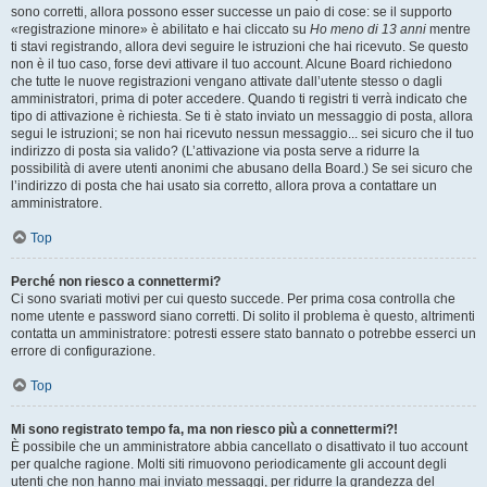
sono corretti, allora possono esser successe un paio di cose: se il supporto
«registrazione minore» è abilitato e hai cliccato su
Ho meno di 13 anni
mentre
ti stavi registrando, allora devi seguire le istruzioni che hai ricevuto. Se questo
non è il tuo caso, forse devi attivare il tuo account. Alcune Board richiedono
che tutte le nuove registrazioni vengano attivate dall’utente stesso o dagli
amministratori, prima di poter accedere. Quando ti registri ti verrà indicato che
tipo di attivazione è richiesta. Se ti è stato inviato un messaggio di posta, allora
segui le istruzioni; se non hai ricevuto nessun messaggio... sei sicuro che il tuo
indirizzo di posta sia valido? (L’attivazione via posta serve a ridurre la
possibilità di avere utenti anonimi che abusano della Board.) Se sei sicuro che
l’indirizzo di posta che hai usato sia corretto, allora prova a contattare un
amministratore.
Top
Perché non riesco a connettermi?
Ci sono svariati motivi per cui questo succede. Per prima cosa controlla che
nome utente e password siano corretti. Di solito il problema è questo, altrimenti
contatta un amministratore: potresti essere stato bannato o potrebbe esserci un
errore di configurazione.
Top
Mi sono registrato tempo fa, ma non riesco più a connettermi?!
È possibile che un amministratore abbia cancellato o disattivato il tuo account
per qualche ragione. Molti siti rimuovono periodicamente gli account degli
utenti che non hanno mai inviato messaggi, per ridurre la grandezza del