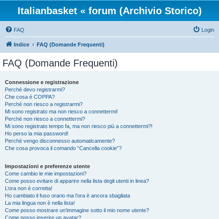
Italianbasket « forum (Archivio Storico)
FAQ
Login
Indice
FAQ (Domande Frequenti)
FAQ (Domande Frequenti)
Connessione e registrazione
Perché devo registrarmi?
Che cosa è COPPA?
Perché non riesco a registrarmi?
Mi sono registrato ma non riesco a connettermi!
Perché non riesco a connettermi?
Mi sono registrato tempo fa, ma non riesco più a connettermi?!
Ho perso la mia password!
Perché vengo disconnesso automaticamente?
Che cosa provoca il comando “Cancella cookie”?
Impostazioni e preferenze utente
Come cambio le mie impostazioni?
Come posso evitare di apparire nella lista degli utenti in linea?
L’ora non è corretta!
Ho cambiato il fuso orario ma l’ora è ancora sbagliata
La mia lingua non è nella lista!
Come posso mostrare un’immagine sotto il mio nome utente?
Come posso inserire un avatar?