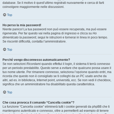
database. Se il motivo è quest’ultimo registrati nuovamente e cerca di farti
coinvolgere maggiormente nelle discussioni.
Top
Ho perso la mia password!
Niente panico! La tua password non può essere recuperata, ma può essere
rigenerata. Per far questo vai nella pagina di ingresso e clicca su
Ho
dimenticato la password
, segui le istruzioni e tornerai in linea in poco tempo.
Se riscontri difficoltà, contatta l’amministratore.
Top
Perché vengo disconnesso automaticamente?
Se non selezioni
Ricordami
quando effettui il login, il sistema ti terrà connesso
per un periodo prestabilito. Questo serve a evitare che qualcuno possa usare il
tuo nome utente. Per rimanere connesso, seleziona l’opzione quando entri, ma
ricorda che questo non è consigliato se ti colleghi da un PC usato anche da
altri, ad es. in biblioteca, Internet point, università, ecc. Se non vedi il checkbox,
significa che un amministratore ha disabilitato questa caratteristica.
Top
Che cosa provoca il comando “Cancella cookie”?
La funzione “Cancella cookie” eliminerà tutti i cookie generati da phpBB che ti
mantengono autenticato e connesso, oltre a permetterti ad esempio di tenere