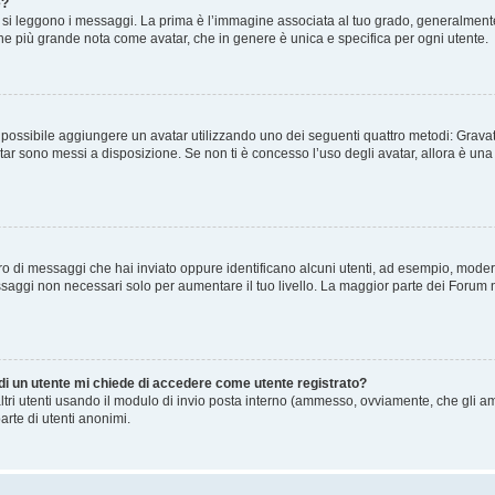
e?
 leggono i messaggi. La prima è l’immagine associata al tuo grado, generalmente ha
agine più grande nota come avatar, che in genere è unica e specifica per ogni utente.
” è possibile aggiungere un avatar utilizzando uno dei seguenti quattro metodi: Gra
atar sono messi a disposizione. Se non ti è concesso l’uso degli avatar, allora è un
mero di messaggi che hai inviato oppure identificano alcuni utenti, ad esempio, mode
ssaggi non necessari solo per aumentare il tuo livello. La maggior parte dei Forum
 di un utente mi chiede di accedere come utente registrato?
altri utenti usando il modulo di invio posta interno (ammesso, ovviamente, che gli a
arte di utenti anonimi.