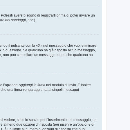
tresti avere bisogno di registrarti prima di poter inviare un
are nei sondaggi
, ecc.).
endo il pulsante con la «X» nel messaggio che vuoi eliminare.
in questione. Se qualcuno ha già risposto al tuo messaggio,
mente, non può cancellare un messaggio dopo che qualcuno ha
re l’opzione
Aggiungi la firma
nel modulo di invio. È inoltre
re che una firma venga aggiunta ai singoli messaggi
i vedere, sotto lo spazio per l’inserimento del messaggio, un
o e almeno due opzioni di risposta (per inserire un’opzione di
). C’è un limite al numero di opzioni di risposta che puoi