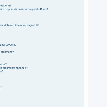
esiderati!
rata o spam da qualcuno in questa Board!
 dalla mia lista amici o ignorati?
 pagina vuota?
i argomenti?
izioni?
un argomento specifico?
co?
d?