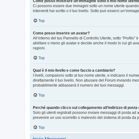
Come posso mostrare un’immagine sotto il mio nome utent
Ci possono essere due immagini sotto un nome utente quando si
interventi hai scritto o il tuo livello. Sotto può esserci un’imm
Top
Come posso inserire un avatar?
All’interno del tuo Pannello di Controllo Utente, sotto “Profilo
abilitare o meno gli avatar e decide anche il modo in cui gli av
ragioni.
Top
Qual è il mio livello e come faccio a cambiarlo?
I livelli, compaiono sotto al tuo nome utente, e indicano il nu
direttamente il tuo livello. Non abusare del Forum inviando me
probabilmente abbasserà il numero dei tuoi messaggi.
Top
Perché quando clicco sul collegamento all’indirizzo di posta
Solo gli utenti registrati possono inviare messaggi di posta ad 
prevenire un uso scorretto o malevolo del sistema di posta da p
Top