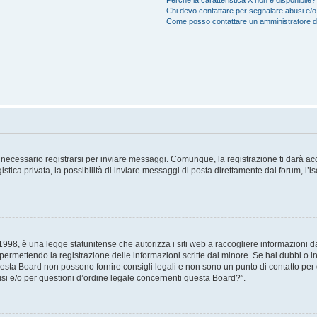
Perché la caratteristica X non è disponibile?
Chi devo contattare per segnalare abusi e/o
Come posso contattare un amministratore 
necessario registrarsi per inviare messaggi. Comunque, la registrazione ti darà acce
tica privata, la possibilità di inviare messaggi di posta direttamente dal forum, l’is
98, è una legge statunitense che autorizza i siti web a raccogliere informazioni da 
, permettendo la registrazione delle informazioni scritte dal minore. Se hai dubbi o i
esta Board non possono fornire consigli legali e non sono un punto di contatto per q
i e/o per questioni d’ordine legale concernenti questa Board?”.