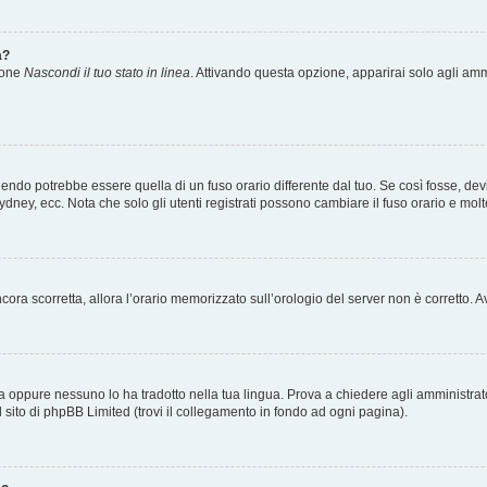
a?
zione
Nascondi il tuo stato in linea
. Attivando questa opzione, apparirai solo agli ammi
ndo potrebbe essere quella di un fuso orario differente dal tuo. Se così fosse, devi 
ydney, ecc. Nota che solo gli utenti registrati possono cambiare il fuso orario e mol
 ancora scorretta, allora l’orario memorizzato sull’orologio del server non è corretto
a oppure nessuno lo ha tradotto nella tua lingua. Prova a chiedere agli amministrator
l sito di phpBB Limited (trovi il collegamento in fondo ad ogni pagina).