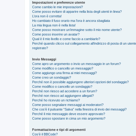
Impostazioni e preferenze utente
Come cambio le mie impostazioni?
Come posso evitare di apparire nella lista degli utenti in linea?
L’ora non è corretta!
Ho cambiato il fuso orario ma l’ora è ancora sbagliata
La mia lingua non è nella lista!
Come posso mostrare un’immagine sotto il mio nome utente?
Come posso inserire un avatar?
Qual è il mio livello e come faccio a cambiarlo?
Perché quando clicco sul collegamento all’indirizzo di posta di un ute
registrato?
Invio Messaggi
Come apro un argomento o invio un messaggio in un forum?
Come modifico o cancello un messaggio?
Come aggiungo una firma ai miei messaggi?
Come creo un sondaggio?
Perché non è possibile aggiungere ulteriori opzioni del sondaggio?
Come modifico o cancello un sondaggio?
Perché non riesco ad accedere a un forum?
Perché non riesco ad aggiungere allegati?
Perché ho ricevuto un richiamo?
Come posso segnalare messaggi ai moderatori?
Che cos’è il pulsante “Salva” nella finestra di invio dei messaggi?
Perché il mio messaggio deve essere approvato?
Come posso spostare in cima un mio argomento?
Formattazione e tipi di argomenti
Cos’è il BBCode?