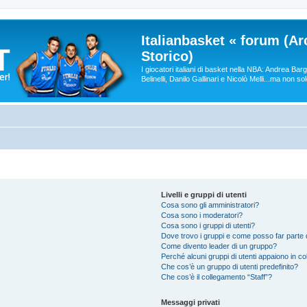
Italianbasket « forum (Ar
Storico)
I giocatori italiani di basket nella NBA: Andrea Ba
Belinelli, Danilo Gallinari e Nicolò Melli...ma non so
Livelli e gruppi di utenti
Cosa sono gli amministratori?
Cosa sono i moderatori?
Cosa sono i gruppi di utenti?
Dove trovo i gruppi e come posso far parte d
Come divento leader di un gruppo?
Perché alcuni gruppi di utenti appaiono in colo
Che cos’è un gruppo di utenti predefinito?
Che cos’è il collegamento “Staff”?
Messaggi privati