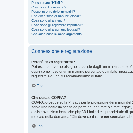
Posso usare l’HTML?
Cosa sono le emoticon?
Posso inserire delle immagini?
Che cosa sono gli annunci globali?
Cosa sono gli annunci?
Cosa sono gli argomenti importanti?
Cosa sono gli argomenti bloccati?
Che cosa sono le icone argomento?
Connessione e registrazione
Perché devo registrarmi?
Potresti non averne bisogno: dipende dagli amministratori se è 
ospiti come l’uso di un’immagine personale definibile, messaggis
registrarti e quindi ti raccomandiamo di farlo.
Top
Che cosa è COPPA?
COPPA, o Legge sulla Privacy per la protezione dei minori del 19
serve una richiesta scritta da parte del genitore o tutore legale
assistenza. Nota bene che phpBB Limited e il proprietario di qu
indicato nella domanda “Chi devo contattare per segnalare abus
Top