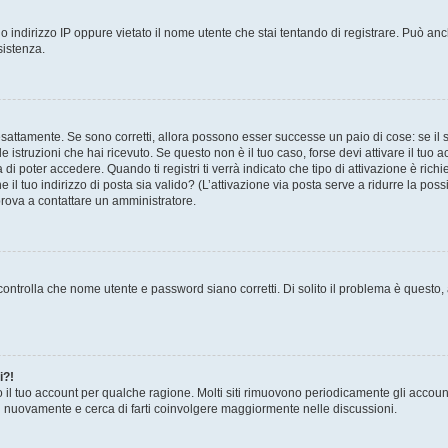
 indirizzo IP oppure vietato il nome utente che stai tentando di registrare. Può anch
sistenza.
sattamente. Se sono corretti, allora possono esser successe un paio di cose: se il 
le istruzioni che hai ricevuto. Se questo non è il tuo caso, forse devi attivare il tu
di poter accedere. Quando ti registri ti verrà indicato che tipo di attivazione è richi
e il tuo indirizzo di posta sia valido? (L’attivazione via posta serve a ridurre la po
 prova a contattare un amministratore.
ontrolla che nome utente e password siano corretti. Di solito il problema è questo, a
i?!
o il tuo account per qualche ragione. Molti siti rimuovono periodicamente gli accoun
ti nuovamente e cerca di farti coinvolgere maggiormente nelle discussioni.