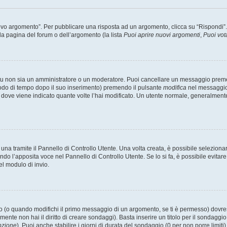
 argomento”. Per pubblicare una risposta ad un argomento, clicca su “Rispondi”. Po
la pagina del forum o dell’argomento (la lista
Puoi aprire nuovi argomenti
,
Puoi vot
 tu non sia un amministratore o un moderatore. Puoi cancellare un messaggio prem
iodo di tempo dopo il suo inserimento) premendo il pulsante
modifica
nel messaggio 
nto dove viene indicato quante volte l’hai modificato. Un utente normale, general
a tramite il Pannello di Controllo Utente. Una volta creata, è possibile seleziona
ndo l’apposita voce nel Pannello di Controllo Utente. Se lo si fa, è possibile evita
el modulo di invio.
(o quando modifichi il primo messaggio di un argomento, se ti è permesso) dovrest
mente non hai il diritto di creare sondaggi). Basta inserire un titolo per il sondaggi
pzione
). Puoi anche stabilire i giorni di durata del sondaggio (0 per non porre limiti