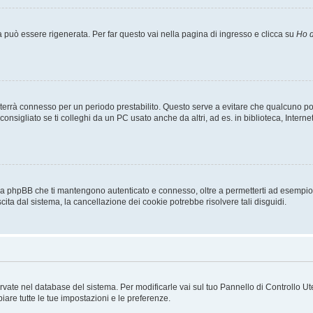
uò essere rigenerata. Per far questo vai nella pagina di ingresso e clicca su
Ho d
a ti terrà connesso per un periodo prestabilito. Questo serve a evitare che qualcuno
sigliato se ti colleghi da un PC usato anche da altri, ad es. in biblioteca, Internet
 da phpBB che ti mantengono autenticato e connesso, oltre a permetterti ad esempio d
cita dal sistema, la cancellazione dei cookie potrebbe risolvere tali disguidi.
servate nel database del sistema. Per modificarle vai sul tuo Pannello di Controllo
re tutte le tue impostazioni e le preferenze.