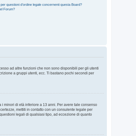
 per questioni d’ordine legale concernenti questa Board?
del Forum?
sso ad altre funzioni che non sono disponibili per gli utenti
crizione a gruppi utenti, ecc. Ti bastano pochi secondi per
i minori di età inferiore a 13 anni. Per avere tale consenso
ncertezze, mettiti in contatto con un consulente legale per
uestioni legali di qualsiasi tipo, ad eccezione di quanto