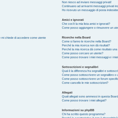
Non riesco ad inviare messaggi privati!
Continuano ad arrivarmi messaggi privati ind
Ho ricevuto un messaggio di posta indeside
Amici e ignorati
Che cos’è la mia lista amici e ignorati?
Come posso aggiungere o rimuovere un utente
Ricerche nella Board
nte mi chiede di accedere come utente
Come si fanno le ricerche nella Board?
Perché la mia ricerca non dà risultati?
Perché la mia ricerca dà come risultato una
Come posso cercare un utente?
Come posso trovare i miei messaggi e i mie
Sottoscrizioni e segnalibri
Qual è la differenza fra segnalibri e sottoscr
Come posso sottoscrivere un segnalibro o 
Come posso sottoscrivere un forum specifi
Come cancello le mie sottoscrizioni?
Allegati
Quali allegati sono ammessi in questa Boar
Come posso trovare i miei allegati?
Informazioni su phpBB
Chi ha scritto questo programma?