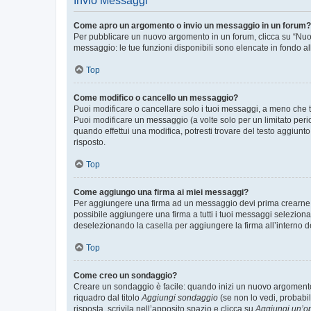
Invio Messaggi
Come apro un argomento o invio un messaggio in un forum?
Per pubblicare un nuovo argomento in un forum, clicca su “Nuovo
messaggio: le tue funzioni disponibili sono elencate in fondo al
Top
Come modifico o cancello un messaggio?
Puoi modificare o cancellare solo i tuoi messaggi, a meno che
Puoi modificare un messaggio (a volte solo per un limitato per
quando effettui una modifica, potresti trovare del testo aggiu
risposto.
Top
Come aggiungo una firma ai miei messaggi?
Per aggiungere una firma ad un messaggio devi prima crearne un
possibile aggiungere una firma a tutti i tuoi messaggi seleziona
deselezionando la casella per aggiungere la firma all’interno d
Top
Come creo un sondaggio?
Creare un sondaggio è facile: quando inizi un nuovo argomento 
riquadro dal titolo
Aggiungi sondaggio
(se non lo vedi, probabil
risposta, scrivila nell’apposito spazio e clicca su
Aggiungi un’o