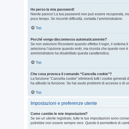
Ho perso la mia password!
Niente panico! La tua password non può essere recuperata, ma p
poco tempo. Se riscontri difficoltà, contatta l’amministratore.
Top
Perché vengo disconnesso automaticamente?
Se non selezioni
Ricordami
quando effettui il login, il sistem
seleziona l’opzione quando entri, ma ricorda che questo non è con
amministratore ha disabilitato questa caratteristica.
Top
Che cosa provoca il comando “Cancella cookie”?
La funzione “Cancella cookie” eliminerà tutti i cookie generati
ha attivato la funzione. Se hai avuto problemi di accesso o di us
Top
Impostazioni e preferenze utente
Come cambio le mie impostazioni?
Se sei un utente registrato, tutte le tue impostazioni sono con
potrebbe non essere sempre vero. Questo ti permetterà di cambia