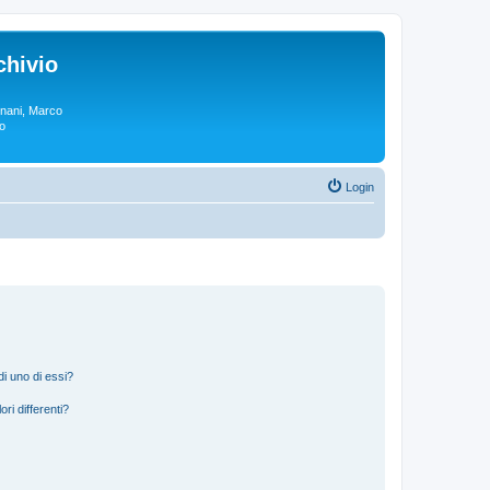
chivio
rgnani, Marco
lo
Login
i uno di essi?
ri differenti?