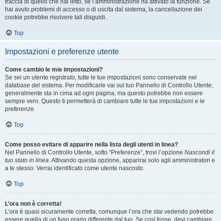
traccia di quello che hai letto, se l’amministrazione ha attivato la funzione. Se
hai avuto problemi di accesso o di uscita dal sistema, la cancellazione dei
cookie potrebbe risolvere tali disguidi.
Top
Impostazioni e preferenze utente
Come cambio le mie impostazioni?
Se sei un utente registrato, tutte le tue impostazioni sono conservate nel
database del sistema. Per modificarle vai sul tuo Pannello di Controllo Utente;
generalmente sta in cima ad ogni pagina, ma questo potrebbe non essere
sempre vero. Questo ti permetterà di cambiare tutte le tue impostazioni e le
preferenze.
Top
Come posso evitare di apparire nella lista degli utenti in linea?
Nel Pannello di Controllo Utente, sotto “Preferenze”, trovi l’opzione
Nascondi il
tuo stato in linea
. Attivando questa opzione, apparirai solo agli amministratori e
a te stesso. Verrai identificato come utente nascosto.
Top
L’ora non è corretta!
L’ora è quasi sicuramente corretta, comunque l’ora che stai vedendo potrebbe
essere quella di un fuso orario differente dal tuo. Se così fosse, devi cambiare