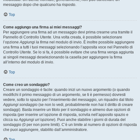
messaggio dopo che qualcuno ha risposto.
Top
Come aggiungo una firma ai miei messaggi?
Per aggiungere una firma ad un messaggio devi prima crearne una tramite il
Pannello di Controllo Utente. Una volta creata, è possibile selezionare
l’opzione
Aggiungi la firma
nel modulo di invio. È inoltre possibile aggiungere
una firma a tutti i tuoi messaggi selezionando l’apposita voce nel Pannello di
Controllo Utente. Se lo si fa, è possibile evitare che una firma venga aggiunta
ai singoli messaggi deselezionando la casella per aggiungere la firma
all’interno del modulo di invio.
Top
Come creo un sondaggio?
Creare un sondaggio è facile: quando inizi un nuovo argomento (o quando
modifichi il primo messaggio di un argomento, se ti è permesso) dovresti
vedere, sotto lo spazio per l’inserimento del messaggio, un riquadro dal titolo
Aggiungi sondaggio
(se non lo vedi, probabilmente non hai il diritto di creare
sondaggi). Basta inserire un titolo per il sondaggio e almeno due opzioni di
risposta (per inserire un’opzione di risposta, scrivila nell’apposito spazio e
clicca su
Aggiungi un’opzione
). Puoi anche stabilire i giorni di durata del
sondaggio (0 per non porre limiti). C’è un limite al numero di opzioni di risposta
che puoi aggiungere, stabilito dall’amministratore.
Top