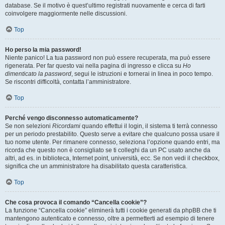
database. Se il motivo è quest’ultimo registrati nuovamente e cerca di farti
coinvolgere maggiormente nelle discussioni.
Top
Ho perso la mia password!
Niente panico! La tua password non può essere recuperata, ma può essere
rigenerata. Per far questo vai nella pagina di ingresso e clicca su
Ho
dimenticato la password
, segui le istruzioni e tornerai in linea in poco tempo.
Se riscontri difficoltà, contatta l’amministratore.
Top
Perché vengo disconnesso automaticamente?
Se non selezioni
Ricordami
quando effettui il login, il sistema ti terrà connesso
per un periodo prestabilito. Questo serve a evitare che qualcuno possa usare il
tuo nome utente. Per rimanere connesso, seleziona l’opzione quando entri, ma
ricorda che questo non è consigliato se ti colleghi da un PC usato anche da
altri, ad es. in biblioteca, Internet point, università, ecc. Se non vedi il checkbox,
significa che un amministratore ha disabilitato questa caratteristica.
Top
Che cosa provoca il comando “Cancella cookie”?
La funzione “Cancella cookie” eliminerà tutti i cookie generati da phpBB che ti
mantengono autenticato e connesso, oltre a permetterti ad esempio di tenere