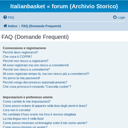
Italianbasket « forum (Archivio Storico)
FAQ
Login
Indice
FAQ (Domande Frequenti)
FAQ (Domande Frequenti)
Connessione e registrazione
Perché devo registrarmi?
Che cosa è COPPA?
Perché non riesco a registrarmi?
Mi sono registrato ma non riesco a connettermi!
Perché non riesco a connettermi?
Mi sono registrato tempo fa, ma non riesco più a connettermi?!
Ho perso la mia password!
Perché vengo disconnesso automaticamente?
Che cosa provoca il comando “Cancella cookie”?
Impostazioni e preferenze utente
Come cambio le mie impostazioni?
Come posso evitare di apparire nella lista degli utenti in linea?
L’ora non è corretta!
Ho cambiato il fuso orario ma l’ora è ancora sbagliata
La mia lingua non è nella lista!
Come posso mostrare un’immagine sotto il mio nome utente?
Come posso inserire un avatar?