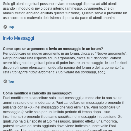
Solo gli utenti registrati possono inviare messaggi di posta ad altri utenti
usando il modulo di invio posta interno (ammesso, ovviamente, che gli
amministratori abbiano abilitato questa funzione). Questo serve a prevenire un
uso scorretto o malevolo del sistema di posta da parte di utenti anonimi.
Top
Invio Messaggi
Come apro un argomento o invio un messaggio in un forum?
Per pubblicare un nuovo argomento in un forum, clicca su “Nuovo argomento”.
Per pubblicare una risposta ad un argomento, clicca su “Rispondi”. Potresti
avere bisogno di registrarti prima di poter inviare un messaggio: le tue funzioni
disponibili sono elencate in fondo alla pagina del forum o dell’argomento (la
lista
Puoi aprire nuovi argomenti
,
Puoi votare nei sondaggi
, ecc.).
Top
Come modifico o cancello un messaggio?
Puoi modificare o cancellare solo i tuoi messaggi, a meno che tu non sia un
amministratore o un moderatore. Puoi cancellare un messaggio premendo il
pulsante con la «X» nel messaggio che vuoi eliminare. Puoi modificare un
messaggio (a volte solo per un limitato periodo di tempo dopo il suo
inserimento) premendo il pulsante
modifica
nel messaggio in questione. Se
qualcuno ha già risposto al tuo messaggio, quando effettui una modifica,
potresti trovare del testo aggiunto dove viene indicato quante volte l’hai
modificato. Un utente normale, generalmente, non può cancellare un