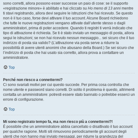
sono corretti, allora possono esser successe un paio di cose: se il supporto
«registrazione minore» è abilitato e hai cliccato su
Ho meno di 13 anni
mentre
ti stavi registrando, allora devi seguire le istruzioni che hai ricevuto. Se questo
non è il tuo caso, forse devi attivare il tuo account. Alcune Board richiedono
che tutte le nuove registrazioni vengano attivate dall’utente stesso o dagli
amministratori, prima di poter accedere. Quando ti registri ti verrà indicato che
tipo di attivazione è richiesta. Se ti è stato inviato un messaggio di posta, allora
segui le istruzioni; se non hai ricevuto nessun messaggio... sei sicuro che il tuo
indirizzo di posta sia valido? (L’attivazione via posta serve a ridurre la
possibilità di avere utenti anonimi che abusano della Board.) Se sei sicuro che
l’indirizzo di posta che hai usato sia corretto, allora prova a contattare un
amministratore.
Top
Perché non riesco a connettermi?
Ci sono svariati motivi per cui questo succede. Per prima cosa controlla che
nome utente e password siano corretti. Di solito il problema è questo, altrimenti
contatta un amministratore: potresti essere stato bannato o potrebbe esserci un
errore di configurazione.
Top
Mi sono registrato tempo fa, ma non riesco più a connettermi?!
È possibile che un amministratore abbia cancellato o disattivato il tuo account
per qualche ragione. Molti siti rimuovono periodicamente gli account degli
utenti che non hanno mai inviato messaggi, per ridurre la grandezza del