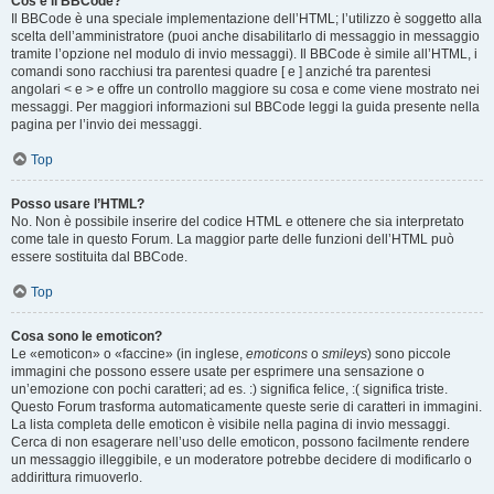
Cos’è il BBCode?
Il BBCode è una speciale implementazione dell’HTML; l’utilizzo è soggetto alla
scelta dell’amministratore (puoi anche disabilitarlo di messaggio in messaggio
tramite l’opzione nel modulo di invio messaggi). Il BBCode è simile all’HTML, i
comandi sono racchiusi tra parentesi quadre [ e ] anziché tra parentesi
angolari < e > e offre un controllo maggiore su cosa e come viene mostrato nei
messaggi. Per maggiori informazioni sul BBCode leggi la guida presente nella
pagina per l’invio dei messaggi.
Top
Posso usare l’HTML?
No. Non è possibile inserire del codice HTML e ottenere che sia interpretato
come tale in questo Forum. La maggior parte delle funzioni dell’HTML può
essere sostituita dal BBCode.
Top
Cosa sono le emoticon?
Le «emoticon» o «faccine» (in inglese,
emoticons
o
smileys
) sono piccole
immagini che possono essere usate per esprimere una sensazione o
un’emozione con pochi caratteri; ad es. :) significa felice, :( significa triste.
Questo Forum trasforma automaticamente queste serie di caratteri in immagini.
La lista completa delle emoticon è visibile nella pagina di invio messaggi.
Cerca di non esagerare nell’uso delle emoticon, possono facilmente rendere
un messaggio illeggibile, e un moderatore potrebbe decidere di modificarlo o
addirittura rimuoverlo.