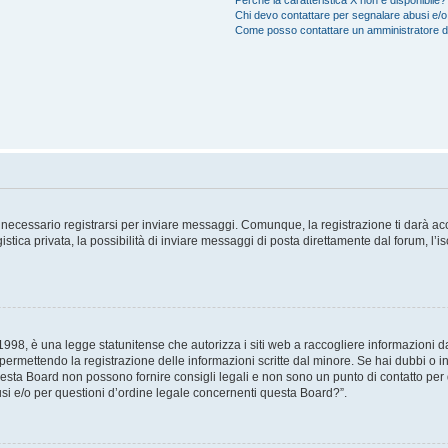
Perché la caratteristica X non è disponibile?
Chi devo contattare per segnalare abusi e/o
Come posso contattare un amministratore 
necessario registrarsi per inviare messaggi. Comunque, la registrazione ti darà acce
tica privata, la possibilità di inviare messaggi di posta direttamente dal forum, l’is
98, è una legge statunitense che autorizza i siti web a raccogliere informazioni da 
, permettendo la registrazione delle informazioni scritte dal minore. Se hai dubbi o i
esta Board non possono fornire consigli legali e non sono un punto di contatto per q
i e/o per questioni d’ordine legale concernenti questa Board?”.