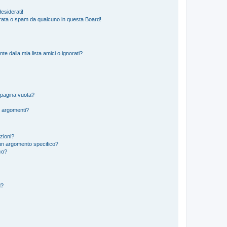
esiderati!
rata o spam da qualcuno in questa Board!
 dalla mia lista amici o ignorati?
 pagina vuota?
i argomenti?
izioni?
un argomento specifico?
co?
d?