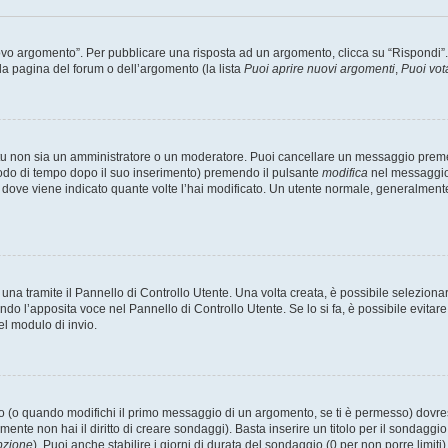
 argomento”. Per pubblicare una risposta ad un argomento, clicca su “Rispondi”. Po
la pagina del forum o dell’argomento (la lista
Puoi aprire nuovi argomenti
,
Puoi vot
 tu non sia un amministratore o un moderatore. Puoi cancellare un messaggio prem
iodo di tempo dopo il suo inserimento) premendo il pulsante
modifica
nel messaggio 
nto dove viene indicato quante volte l’hai modificato. Un utente normale, general
a tramite il Pannello di Controllo Utente. Una volta creata, è possibile seleziona
ndo l’apposita voce nel Pannello di Controllo Utente. Se lo si fa, è possibile evita
el modulo di invio.
(o quando modifichi il primo messaggio di un argomento, se ti è permesso) dovrest
mente non hai il diritto di creare sondaggi). Basta inserire un titolo per il sondaggi
pzione
). Puoi anche stabilire i giorni di durata del sondaggio (0 per non porre limiti