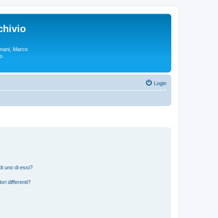
chivio
rgnani, Marco
lo
Login
i uno di essi?
ri differenti?