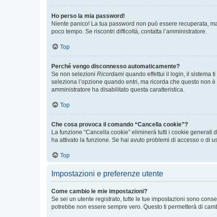
Ho perso la mia password!
Niente panico! La tua password non può essere recuperata, ma p
poco tempo. Se riscontri difficoltà, contatta l’amministratore.
Top
Perché vengo disconnesso automaticamente?
Se non selezioni
Ricordami
quando effettui il login, il sistem
seleziona l’opzione quando entri, ma ricorda che questo non è con
amministratore ha disabilitato questa caratteristica.
Top
Che cosa provoca il comando “Cancella cookie”?
La funzione “Cancella cookie” eliminerà tutti i cookie generati
ha attivato la funzione. Se hai avuto problemi di accesso o di us
Top
Impostazioni e preferenze utente
Come cambio le mie impostazioni?
Se sei un utente registrato, tutte le tue impostazioni sono con
potrebbe non essere sempre vero. Questo ti permetterà di cambia