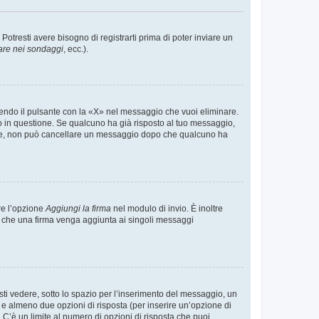
tresti avere bisogno di registrarti prima di poter inviare un
are nei sondaggi
, ecc.).
endo il pulsante con la «X» nel messaggio che vuoi eliminare.
in questione. Se qualcuno ha già risposto al tuo messaggio,
mente, non può cancellare un messaggio dopo che qualcuno ha
re l’opzione
Aggiungi la firma
nel modulo di invio. È inoltre
re che una firma venga aggiunta ai singoli messaggi
i vedere, sotto lo spazio per l’inserimento del messaggio, un
o e almeno due opzioni di risposta (per inserire un’opzione di
). C’è un limite al numero di opzioni di risposta che puoi