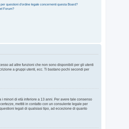
 per questioni d’ordine legale concernenti questa Board?
del Forum?
sso ad altre funzioni che non sono disponibili per gli utenti
crizione a gruppi utenti, ecc. Ti bastano pochi secondi per
i minori di età inferiore a 13 anni. Per avere tale consenso
ncertezze, mettiti in contatto con un consulente legale per
uestioni legali di qualsiasi tipo, ad eccezione di quanto