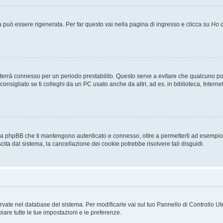
uò essere rigenerata. Per far questo vai nella pagina di ingresso e clicca su
Ho d
a ti terrà connesso per un periodo prestabilito. Questo serve a evitare che qualcuno
sigliato se ti colleghi da un PC usato anche da altri, ad es. in biblioteca, Internet
 da phpBB che ti mantengono autenticato e connesso, oltre a permetterti ad esempio d
cita dal sistema, la cancellazione dei cookie potrebbe risolvere tali disguidi.
servate nel database del sistema. Per modificarle vai sul tuo Pannello di Controllo
re tutte le tue impostazioni e le preferenze.