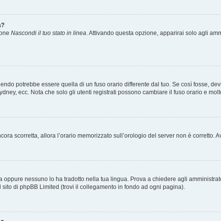
a?
zione
Nascondi il tuo stato in linea
. Attivando questa opzione, apparirai solo agli ammi
ndo potrebbe essere quella di un fuso orario differente dal tuo. Se così fosse, devi 
ydney, ecc. Nota che solo gli utenti registrati possono cambiare il fuso orario e mol
 ancora scorretta, allora l’orario memorizzato sull’orologio del server non è corretto
a oppure nessuno lo ha tradotto nella tua lingua. Prova a chiedere agli amministrator
l sito di phpBB Limited (trovi il collegamento in fondo ad ogni pagina).