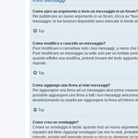
Invio Messaggi
Come apro un argomento o invio un messaggio in un forum?
Per pubblicare un nuovo argomento in un forum, clicca su “Nuovo
messaggio: le tue funzioni disponibili sono elencate in fondo al
Top
Come modifico o cancello un messaggio?
Puoi modificare o cancellare solo i tuoi messaggi, a meno che
Puoi modificare un messaggio (a volte solo per un limitato per
quando effettui una modifica, potresti trovare del testo aggiu
risposto.
Top
Come aggiungo una firma ai miei messaggi?
Per aggiungere una firma ad un messaggio devi prima crearne un
possibile aggiungere una firma a tutti i tuoi messaggi seleziona
deselezionando la casella per aggiungere la firma all’interno d
Top
Come creo un sondaggio?
Creare un sondaggio è facile: quando inizi un nuovo argomento 
riquadro dal titolo
Aggiungi sondaggio
(se non lo vedi, probabil
risposta, scrivila nell’apposito spazio e clicca su
Aggiungi un’o