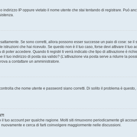
 indirizzo IP oppure vietato il nome utente che stai tentando di registrare. Può anch
sistenza.
sattamente. Se sono corretti, allora possono esser successe un paio di cose: se il 
le istruzioni che hai ricevuto. Se questo non è il tuo caso, forse devi attivare il tu
di poter accedere. Quando ti registri ti verrà indicato che tipo di attivazione è richi
e il tuo indirizzo di posta sia valido? (L’attivazione via posta serve a ridurre la po
 prova a contattare un amministratore.
ontrolla che nome utente e password siano corretti. Di solito il problema è questo, a
i?!
o il tuo account per qualche ragione. Molti siti rimuovono periodicamente gli accoun
ti nuovamente e cerca di farti coinvolgere maggiormente nelle discussioni.