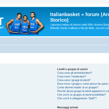
Italianbasket « forum (Ar
Storico)
I giocatori italiani di basket nella NBA: Andrea Ba
Belinelli, Danilo Gallinari e Nicolò Melli...ma non so
Livelli e gruppi di utenti
Cosa sono gli amministratori?
Cosa sono i moderatori?
Cosa sono i gruppi di utenti?
Dove trovo i gruppi e come posso far parte d
Come divento leader di un gruppo?
Perché alcuni gruppi di utenti appaiono in colo
Che cos’è un gruppo di utenti predefinito?
Che cos’è il collegamento “Staff”?
Messaggi privati