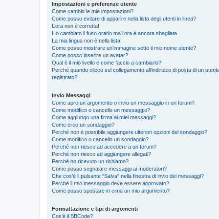
Impostazioni e preferenze utente
Come cambio le mie impostazioni?
Come posso evitare di apparire nella lista degli utenti in linea?
L’ora non è corretta!
Ho cambiato il fuso orario ma l’ora è ancora sbagliata
La mia lingua non è nella lista!
Come posso mostrare un’immagine sotto il mio nome utente?
Come posso inserire un avatar?
Qual è il mio livello e come faccio a cambiarlo?
Perché quando clicco sul collegamento all’indirizzo di posta di un ute
registrato?
Invio Messaggi
Come apro un argomento o invio un messaggio in un forum?
Come modifico o cancello un messaggio?
Come aggiungo una firma ai miei messaggi?
Come creo un sondaggio?
Perché non è possibile aggiungere ulteriori opzioni del sondaggio?
Come modifico o cancello un sondaggio?
Perché non riesco ad accedere a un forum?
Perché non riesco ad aggiungere allegati?
Perché ho ricevuto un richiamo?
Come posso segnalare messaggi ai moderatori?
Che cos’è il pulsante “Salva” nella finestra di invio dei messaggi?
Perché il mio messaggio deve essere approvato?
Come posso spostare in cima un mio argomento?
Formattazione e tipi di argomenti
Cos’è il BBCode?