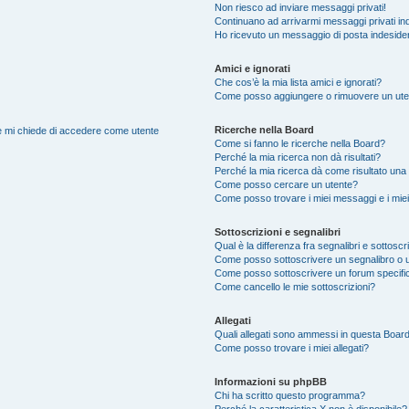
Non riesco ad inviare messaggi privati!
Continuano ad arrivarmi messaggi privati ind
Ho ricevuto un messaggio di posta indeside
Amici e ignorati
Che cos’è la mia lista amici e ignorati?
Come posso aggiungere o rimuovere un utente
Ricerche nella Board
nte mi chiede di accedere come utente
Come si fanno le ricerche nella Board?
Perché la mia ricerca non dà risultati?
Perché la mia ricerca dà come risultato una
Come posso cercare un utente?
Come posso trovare i miei messaggi e i mie
Sottoscrizioni e segnalibri
Qual è la differenza fra segnalibri e sottoscr
Come posso sottoscrivere un segnalibro o 
Come posso sottoscrivere un forum specifi
Come cancello le mie sottoscrizioni?
Allegati
Quali allegati sono ammessi in questa Boar
Come posso trovare i miei allegati?
Informazioni su phpBB
Chi ha scritto questo programma?