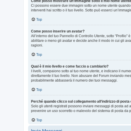
Come posso mostrare un’immagine sotto il mio nome utent
Ci possono essere due immagini sotto un nome utente quando si
interventi hai scritto o il tuo livello. Sotto può esserci un’imm
Top
Come posso inserire un avatar?
All’interno del tuo Pannello di Controllo Utente, sotto “Profilo
abilitare o meno gli avatar e decide anche il modo in cui gli av
ragioni.
Top
Qual è il mio livello e come faccio a cambiarlo?
I livelli, compaiono sotto al tuo nome utente, e indicano il nu
direttamente il tuo livello. Non abusare del Forum inviando me
probabilmente abbasserà il numero dei tuoi messaggi.
Top
Perché quando clicco sul collegamento all’indirizzo di posta
Solo gli utenti registrati possono inviare messaggi di posta ad 
prevenire un uso scorretto o malevolo del sistema di posta da p
Top