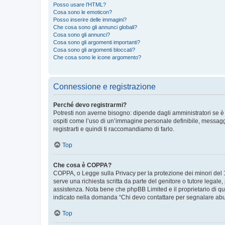
Posso usare l’HTML?
Cosa sono le emoticon?
Posso inserire delle immagini?
Che cosa sono gli annunci globali?
Cosa sono gli annunci?
Cosa sono gli argomenti importanti?
Cosa sono gli argomenti bloccati?
Che cosa sono le icone argomento?
Connessione e registrazione
Perché devo registrarmi?
Potresti non averne bisogno: dipende dagli amministratori se è 
ospiti come l’uso di un’immagine personale definibile, messaggis
registrarti e quindi ti raccomandiamo di farlo.
Top
Che cosa è COPPA?
COPPA, o Legge sulla Privacy per la protezione dei minori del 19
serve una richiesta scritta da parte del genitore o tutore legale
assistenza. Nota bene che phpBB Limited e il proprietario di qu
indicato nella domanda “Chi devo contattare per segnalare abus
Top