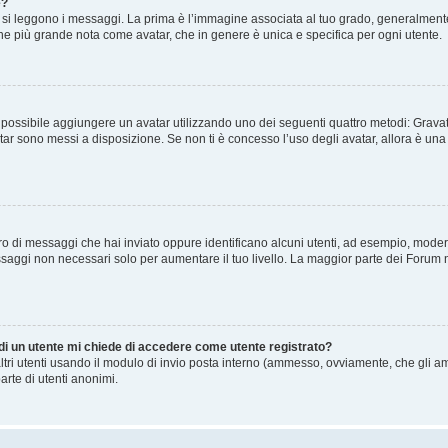
e?
 leggono i messaggi. La prima è l’immagine associata al tuo grado, generalmente ha
agine più grande nota come avatar, che in genere è unica e specifica per ogni utente.
” è possibile aggiungere un avatar utilizzando uno dei seguenti quattro metodi: Gra
atar sono messi a disposizione. Se non ti è concesso l’uso degli avatar, allora è un
mero di messaggi che hai inviato oppure identificano alcuni utenti, ad esempio, mode
ssaggi non necessari solo per aumentare il tuo livello. La maggior parte dei Forum
 di un utente mi chiede di accedere come utente registrato?
altri utenti usando il modulo di invio posta interno (ammesso, ovviamente, che gli a
arte di utenti anonimi.