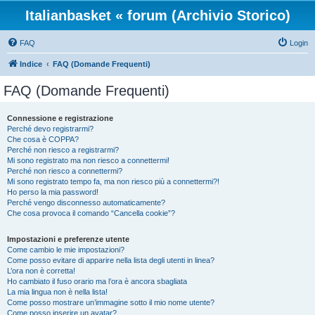
Italianbasket « forum (Archivio Storico)
FAQ
Login
Indice
FAQ (Domande Frequenti)
FAQ (Domande Frequenti)
Connessione e registrazione
Perché devo registrarmi?
Che cosa è COPPA?
Perché non riesco a registrarmi?
Mi sono registrato ma non riesco a connettermi!
Perché non riesco a connettermi?
Mi sono registrato tempo fa, ma non riesco più a connettermi?!
Ho perso la mia password!
Perché vengo disconnesso automaticamente?
Che cosa provoca il comando “Cancella cookie”?
Impostazioni e preferenze utente
Come cambio le mie impostazioni?
Come posso evitare di apparire nella lista degli utenti in linea?
L’ora non è corretta!
Ho cambiato il fuso orario ma l’ora è ancora sbagliata
La mia lingua non è nella lista!
Come posso mostrare un’immagine sotto il mio nome utente?
Come posso inserire un avatar?