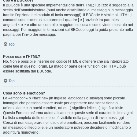
Cos’è il BBCode?
Il BBCode è una speciale implementazione dell’HTML; l’utilizzo è soggetto alla
scelta dell’amministratore (puoi anche disabilitarlo di messaggio in messaggio
tramite l’opzione nel modulo di invio messaggi). Il BBCode è simile all’HTML, i
comandi sono racchiusi tra parentesi quadre [ e ] anziché tra parentesi
angolari < e > e offre un controllo maggiore su cosa e come viene mostrato nei
messaggi. Per maggiori informazioni sul BBCode leggi la guida presente nella
pagina per l’invio dei messaggi.
Top
Posso usare l’HTML?
No. Non è possibile inserire del codice HTML e ottenere che sia interpretato
come tale in questo Forum. La maggior parte delle funzioni dell’HTML può
essere sostituita dal BBCode.
Top
Cosa sono le emoticon?
Le «emoticon» o «faccine» (in inglese,
emoticons
o
smileys
) sono piccole
immagini che possono essere usate per esprimere una sensazione o
un’emozione con pochi caratteri; ad es. :) significa felice, :( significa triste.
Questo Forum trasforma automaticamente queste serie di caratteri in immagini.
La lista completa delle emoticon è visibile nella pagina di invio messaggi.
Cerca di non esagerare nell’uso delle emoticon, possono facilmente rendere
un messaggio illeggibile, e un moderatore potrebbe decidere di modificarlo o
addirittura rimuoverlo.