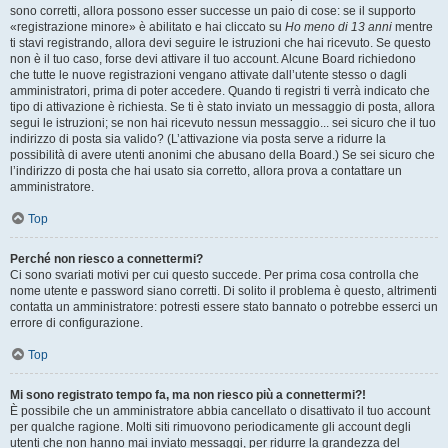
sono corretti, allora possono esser successe un paio di cose: se il supporto
«registrazione minore» è abilitato e hai cliccato su
Ho meno di 13 anni
mentre
ti stavi registrando, allora devi seguire le istruzioni che hai ricevuto. Se questo
non è il tuo caso, forse devi attivare il tuo account. Alcune Board richiedono
che tutte le nuove registrazioni vengano attivate dall’utente stesso o dagli
amministratori, prima di poter accedere. Quando ti registri ti verrà indicato che
tipo di attivazione è richiesta. Se ti è stato inviato un messaggio di posta, allora
segui le istruzioni; se non hai ricevuto nessun messaggio... sei sicuro che il tuo
indirizzo di posta sia valido? (L’attivazione via posta serve a ridurre la
possibilità di avere utenti anonimi che abusano della Board.) Se sei sicuro che
l’indirizzo di posta che hai usato sia corretto, allora prova a contattare un
amministratore.
Top
Perché non riesco a connettermi?
Ci sono svariati motivi per cui questo succede. Per prima cosa controlla che
nome utente e password siano corretti. Di solito il problema è questo, altrimenti
contatta un amministratore: potresti essere stato bannato o potrebbe esserci un
errore di configurazione.
Top
Mi sono registrato tempo fa, ma non riesco più a connettermi?!
È possibile che un amministratore abbia cancellato o disattivato il tuo account
per qualche ragione. Molti siti rimuovono periodicamente gli account degli
utenti che non hanno mai inviato messaggi, per ridurre la grandezza del