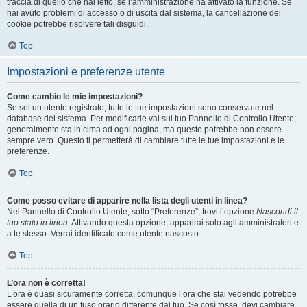
traccia di quello che hai letto, se l’amministrazione ha attivato la funzione. Se
hai avuto problemi di accesso o di uscita dal sistema, la cancellazione dei
cookie potrebbe risolvere tali disguidi.
Top
Impostazioni e preferenze utente
Come cambio le mie impostazioni?
Se sei un utente registrato, tutte le tue impostazioni sono conservate nel
database del sistema. Per modificarle vai sul tuo Pannello di Controllo Utente;
generalmente sta in cima ad ogni pagina, ma questo potrebbe non essere
sempre vero. Questo ti permetterà di cambiare tutte le tue impostazioni e le
preferenze.
Top
Come posso evitare di apparire nella lista degli utenti in linea?
Nel Pannello di Controllo Utente, sotto “Preferenze”, trovi l’opzione
Nascondi il
tuo stato in linea
. Attivando questa opzione, apparirai solo agli amministratori e
a te stesso. Verrai identificato come utente nascosto.
Top
L’ora non è corretta!
L’ora è quasi sicuramente corretta, comunque l’ora che stai vedendo potrebbe
essere quella di un fuso orario differente dal tuo. Se così fosse, devi cambiare