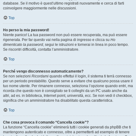
database. Se il motivo è quest’ultimo registrati nuovamente e cerca di farti
coinvolgere maggiormente nelle discussioni.
Top
Ho perso la mia password!
Niente panico! La tua password non può essere recuperata, ma può essere
rigenerata. Per far questo vai nella pagina di ingresso e clicca su
Ho
dimenticato la password
, segui le istruzioni e tornerai in linea in poco tempo.
Se riscontri difficoltà, contatta l’amministratore.
Top
Perché vengo disconnesso automaticamente?
Se non selezioni
Ricordami
quando effettui il login, il sistema ti terrà connesso
per un periodo prestabilito. Questo serve a evitare che qualcuno possa usare il
tuo nome utente. Per rimanere connesso, seleziona l’opzione quando entri, ma
ricorda che questo non è consigliato se ti colleghi da un PC usato anche da
altri, ad es. in biblioteca, Internet point, università, ecc. Se non vedi il checkbox,
significa che un amministratore ha disabilitato questa caratteristica.
Top
Che cosa provoca il comando “Cancella cookie”?
La funzione “Cancella cookie” eliminerà tutti i cookie generati da phpBB che ti
mantengono autenticato e connesso, oltre a permetterti ad esempio di tenere