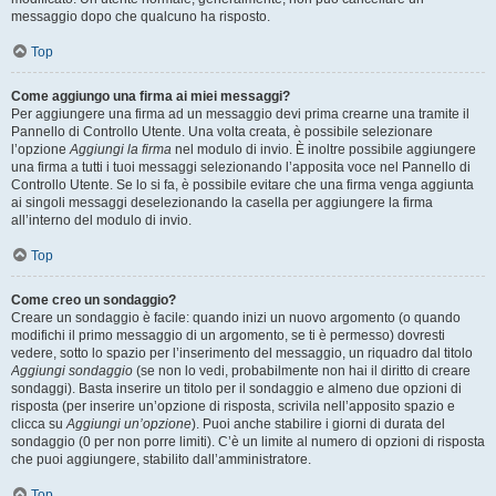
messaggio dopo che qualcuno ha risposto.
Top
Come aggiungo una firma ai miei messaggi?
Per aggiungere una firma ad un messaggio devi prima crearne una tramite il
Pannello di Controllo Utente. Una volta creata, è possibile selezionare
l’opzione
Aggiungi la firma
nel modulo di invio. È inoltre possibile aggiungere
una firma a tutti i tuoi messaggi selezionando l’apposita voce nel Pannello di
Controllo Utente. Se lo si fa, è possibile evitare che una firma venga aggiunta
ai singoli messaggi deselezionando la casella per aggiungere la firma
all’interno del modulo di invio.
Top
Come creo un sondaggio?
Creare un sondaggio è facile: quando inizi un nuovo argomento (o quando
modifichi il primo messaggio di un argomento, se ti è permesso) dovresti
vedere, sotto lo spazio per l’inserimento del messaggio, un riquadro dal titolo
Aggiungi sondaggio
(se non lo vedi, probabilmente non hai il diritto di creare
sondaggi). Basta inserire un titolo per il sondaggio e almeno due opzioni di
risposta (per inserire un’opzione di risposta, scrivila nell’apposito spazio e
clicca su
Aggiungi un’opzione
). Puoi anche stabilire i giorni di durata del
sondaggio (0 per non porre limiti). C’è un limite al numero di opzioni di risposta
che puoi aggiungere, stabilito dall’amministratore.
Top