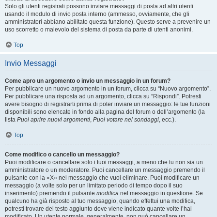
Solo gli utenti registrati possono inviare messaggi di posta ad altri utenti
usando il modulo di invio posta interno (ammesso, ovviamente, che gli
amministratori abbiano abilitato questa funzione). Questo serve a prevenire un
uso scorretto o malevolo del sistema di posta da parte di utenti anonimi.
Top
Invio Messaggi
Come apro un argomento o invio un messaggio in un forum?
Per pubblicare un nuovo argomento in un forum, clicca su “Nuovo argomento”.
Per pubblicare una risposta ad un argomento, clicca su “Rispondi”. Potresti
avere bisogno di registrarti prima di poter inviare un messaggio: le tue funzioni
disponibili sono elencate in fondo alla pagina del forum o dell’argomento (la
lista
Puoi aprire nuovi argomenti
,
Puoi votare nei sondaggi
, ecc.).
Top
Come modifico o cancello un messaggio?
Puoi modificare o cancellare solo i tuoi messaggi, a meno che tu non sia un
amministratore o un moderatore. Puoi cancellare un messaggio premendo il
pulsante con la «X» nel messaggio che vuoi eliminare. Puoi modificare un
messaggio (a volte solo per un limitato periodo di tempo dopo il suo
inserimento) premendo il pulsante
modifica
nel messaggio in questione. Se
qualcuno ha già risposto al tuo messaggio, quando effettui una modifica,
potresti trovare del testo aggiunto dove viene indicato quante volte l’hai
modificato. Un utente normale, generalmente, non può cancellare un