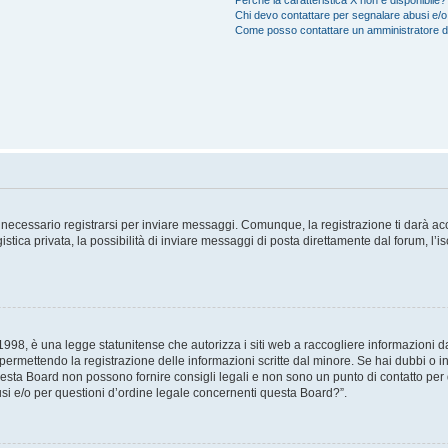
Perché la caratteristica X non è disponibile?
Chi devo contattare per segnalare abusi e/o
Come posso contattare un amministratore 
necessario registrarsi per inviare messaggi. Comunque, la registrazione ti darà acce
tica privata, la possibilità di inviare messaggi di posta direttamente dal forum, l’is
98, è una legge statunitense che autorizza i siti web a raccogliere informazioni da 
, permettendo la registrazione delle informazioni scritte dal minore. Se hai dubbi o i
esta Board non possono fornire consigli legali e non sono un punto di contatto per q
i e/o per questioni d’ordine legale concernenti questa Board?”.