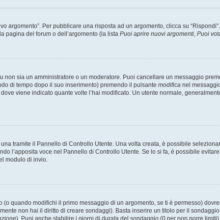
 argomento”. Per pubblicare una risposta ad un argomento, clicca su “Rispondi”. Po
la pagina del forum o dell’argomento (la lista
Puoi aprire nuovi argomenti
,
Puoi vot
 tu non sia un amministratore o un moderatore. Puoi cancellare un messaggio prem
iodo di tempo dopo il suo inserimento) premendo il pulsante
modifica
nel messaggio 
nto dove viene indicato quante volte l’hai modificato. Un utente normale, general
a tramite il Pannello di Controllo Utente. Una volta creata, è possibile seleziona
ndo l’apposita voce nel Pannello di Controllo Utente. Se lo si fa, è possibile evita
el modulo di invio.
(o quando modifichi il primo messaggio di un argomento, se ti è permesso) dovrest
mente non hai il diritto di creare sondaggi). Basta inserire un titolo per il sondaggi
pzione
). Puoi anche stabilire i giorni di durata del sondaggio (0 per non porre limiti