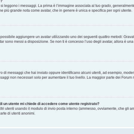
e?
 leggono i messaggi. La prima è l’immagine associata al tuo grado, generalmente ha
agine più grande nota come avatar, che in genere è unica e specifica per ogni utente.
” è possibile aggiungere un avatar utilizzando uno dei seguenti quattro metodi: Gra
atar sono messi a disposizione. Se non ti è concesso l’uso degli avatar, allora è un
mero di messaggi che hai inviato oppure identificano alcuni utenti, ad esempio, mode
ssaggi non necessari solo per aumentare il tuo livello. La maggior parte dei Forum
 di un utente mi chiede di accedere come utente registrato?
altri utenti usando il modulo di invio posta interno (ammesso, ovviamente, che gli a
arte di utenti anonimi.