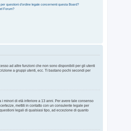
 per questioni d’ordine legale concernenti questa Board?
del Forum?
sso ad altre funzioni che non sono disponibili per gli utenti
crizione a gruppi utenti, ecc. Ti bastano pochi secondi per
i minori di età inferiore a 13 anni. Per avere tale consenso
ncertezze, mettiti in contatto con un consulente legale per
uestioni legali di qualsiasi tipo, ad eccezione di quanto