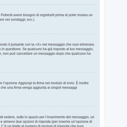
tresti avere bisogno di registrarti prima di poter inviare un
are nei sondaggi
, ecc.).
endo il pulsante con la «X» nel messaggio che vuoi eliminare.
in questione. Se qualcuno ha già risposto al tuo messaggio,
mente, non può cancellare un messaggio dopo che qualcuno ha
re l’opzione
Aggiungi la firma
nel modulo di invio. È inoltre
re che una firma venga aggiunta ai singoli messaggi
i vedere, sotto lo spazio per l’inserimento del messaggio, un
o e almeno due opzioni di risposta (per inserire un’opzione di
). C’è un limite al numero di opzioni di risposta che puoi