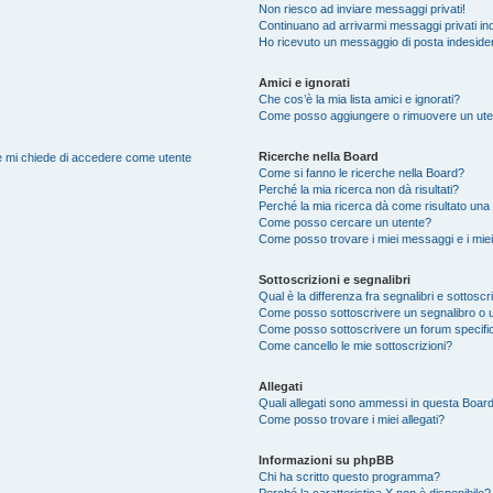
Non riesco ad inviare messaggi privati!
Continuano ad arrivarmi messaggi privati ind
Ho ricevuto un messaggio di posta indeside
Amici e ignorati
Che cos’è la mia lista amici e ignorati?
Come posso aggiungere o rimuovere un utente
Ricerche nella Board
nte mi chiede di accedere come utente
Come si fanno le ricerche nella Board?
Perché la mia ricerca non dà risultati?
Perché la mia ricerca dà come risultato una
Come posso cercare un utente?
Come posso trovare i miei messaggi e i mie
Sottoscrizioni e segnalibri
Qual è la differenza fra segnalibri e sottoscr
Come posso sottoscrivere un segnalibro o 
Come posso sottoscrivere un forum specifi
Come cancello le mie sottoscrizioni?
Allegati
Quali allegati sono ammessi in questa Boar
Come posso trovare i miei allegati?
Informazioni su phpBB
Chi ha scritto questo programma?