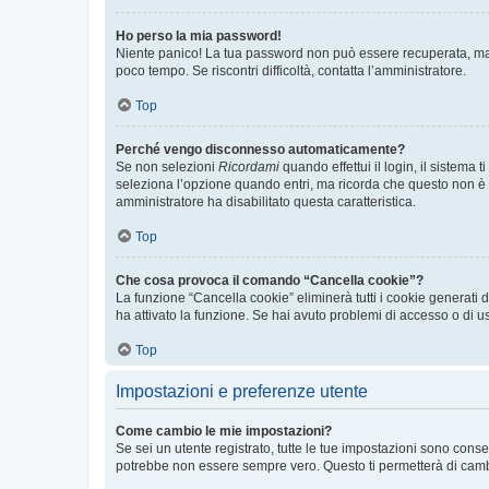
Ho perso la mia password!
Niente panico! La tua password non può essere recuperata, ma p
poco tempo. Se riscontri difficoltà, contatta l’amministratore.
Top
Perché vengo disconnesso automaticamente?
Se non selezioni
Ricordami
quando effettui il login, il sistem
seleziona l’opzione quando entri, ma ricorda che questo non è con
amministratore ha disabilitato questa caratteristica.
Top
Che cosa provoca il comando “Cancella cookie”?
La funzione “Cancella cookie” eliminerà tutti i cookie generati
ha attivato la funzione. Se hai avuto problemi di accesso o di us
Top
Impostazioni e preferenze utente
Come cambio le mie impostazioni?
Se sei un utente registrato, tutte le tue impostazioni sono con
potrebbe non essere sempre vero. Questo ti permetterà di cambia