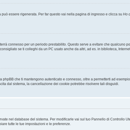
uò essere rigenerata. Per far questo vai nella pagina di ingresso e clicca su
Ho d
a ti terrà connesso per un periodo prestabilito. Questo serve a evitare che qualcuno
sigliato se ti colleghi da un PC usato anche da altri, ad es. in biblioteca, Internet
 da phpBB che ti mantengono autenticato e connesso, oltre a permetterti ad esempio d
cita dal sistema, la cancellazione dei cookie potrebbe risolvere tali disguidi.
servate nel database del sistema. Per modificarle vai sul tuo Pannello di Controllo
re tutte le tue impostazioni e le preferenze.