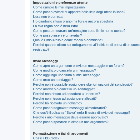
Impostazioni e preferenze utente
Come cambio le mie impostazioni?
Come posso evitare di apparire nella lista degli utenti in linea?
L’ora non è corretta!
Ho cambiato il fuso orario ma l’ora è ancora sbagliata
La mia lingua non è nella lista!
Come posso mostrare un’immagine sotto il mio nome utente?
Come posso inserire un avatar?
Qual è il mio livello e come faccio a cambiarlo?
Perché quando clicco sul collegamento all’indirizzo di posta di un ute
registrato?
Invio Messaggi
Come apro un argomento o invio un messaggio in un forum?
Come modifico o cancello un messaggio?
Come aggiungo una firma ai miei messaggi?
Come creo un sondaggio?
Perché non è possibile aggiungere ulteriori opzioni del sondaggio?
Come modifico o cancello un sondaggio?
Perché non riesco ad accedere a un forum?
Perché non riesco ad aggiungere allegati?
Perché ho ricevuto un richiamo?
Come posso segnalare messaggi ai moderatori?
Che cos’è il pulsante “Salva” nella finestra di invio dei messaggi?
Perché il mio messaggio deve essere approvato?
Come posso spostare in cima un mio argomento?
Formattazione e tipi di argomenti
Cos’è il BBCode?