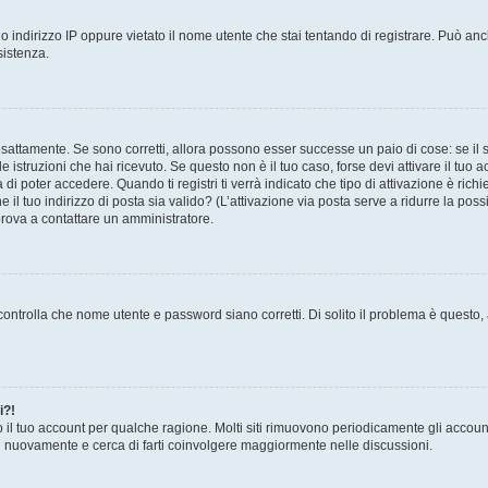
 indirizzo IP oppure vietato il nome utente che stai tentando di registrare. Può anch
sistenza.
sattamente. Se sono corretti, allora possono esser successe un paio di cose: se il 
le istruzioni che hai ricevuto. Se questo non è il tuo caso, forse devi attivare il tu
di poter accedere. Quando ti registri ti verrà indicato che tipo di attivazione è richi
e il tuo indirizzo di posta sia valido? (L’attivazione via posta serve a ridurre la po
 prova a contattare un amministratore.
ontrolla che nome utente e password siano corretti. Di solito il problema è questo, a
i?!
o il tuo account per qualche ragione. Molti siti rimuovono periodicamente gli accoun
ti nuovamente e cerca di farti coinvolgere maggiormente nelle discussioni.