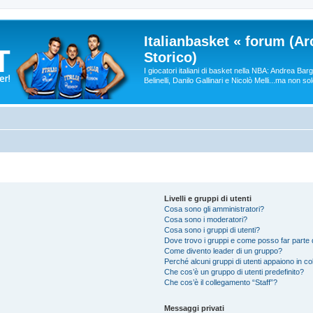
Italianbasket « forum (Ar
Storico)
I giocatori italiani di basket nella NBA: Andrea Ba
Belinelli, Danilo Gallinari e Nicolò Melli...ma non so
Livelli e gruppi di utenti
Cosa sono gli amministratori?
Cosa sono i moderatori?
Cosa sono i gruppi di utenti?
Dove trovo i gruppi e come posso far parte d
Come divento leader di un gruppo?
Perché alcuni gruppi di utenti appaiono in colo
Che cos’è un gruppo di utenti predefinito?
Che cos’è il collegamento “Staff”?
Messaggi privati