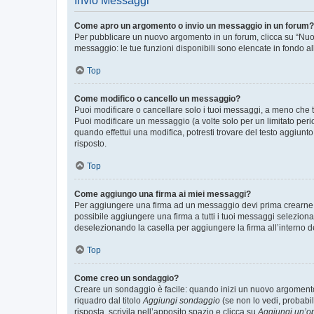
Invio Messaggi
Come apro un argomento o invio un messaggio in un forum?
Per pubblicare un nuovo argomento in un forum, clicca su “Nuovo
messaggio: le tue funzioni disponibili sono elencate in fondo al
Top
Come modifico o cancello un messaggio?
Puoi modificare o cancellare solo i tuoi messaggi, a meno che
Puoi modificare un messaggio (a volte solo per un limitato per
quando effettui una modifica, potresti trovare del testo aggiu
risposto.
Top
Come aggiungo una firma ai miei messaggi?
Per aggiungere una firma ad un messaggio devi prima crearne un
possibile aggiungere una firma a tutti i tuoi messaggi seleziona
deselezionando la casella per aggiungere la firma all’interno d
Top
Come creo un sondaggio?
Creare un sondaggio è facile: quando inizi un nuovo argomento 
riquadro dal titolo
Aggiungi sondaggio
(se non lo vedi, probabil
risposta, scrivila nell’apposito spazio e clicca su
Aggiungi un’o