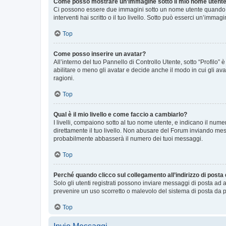
Come posso mostrare un’immagine sotto il mio nome utent
Ci possono essere due immagini sotto un nome utente quando si
interventi hai scritto o il tuo livello. Sotto può esserci un’imm
Top
Come posso inserire un avatar?
All’interno del tuo Pannello di Controllo Utente, sotto “Profilo
abilitare o meno gli avatar e decide anche il modo in cui gli av
ragioni.
Top
Qual è il mio livello e come faccio a cambiarlo?
I livelli, compaiono sotto al tuo nome utente, e indicano il nu
direttamente il tuo livello. Non abusare del Forum inviando me
probabilmente abbasserà il numero dei tuoi messaggi.
Top
Perché quando clicco sul collegamento all’indirizzo di posta
Solo gli utenti registrati possono inviare messaggi di posta ad 
prevenire un uso scorretto o malevolo del sistema di posta da p
Top