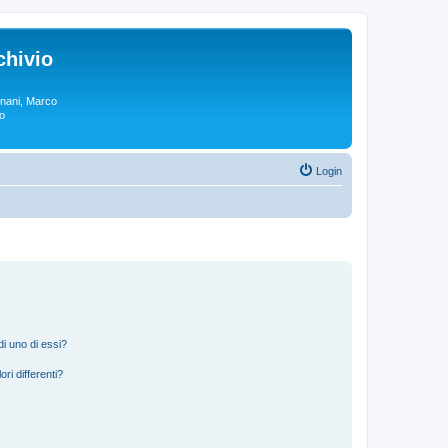
chivio
rgnani, Marco
lo
Login
i uno di essi?
ri differenti?