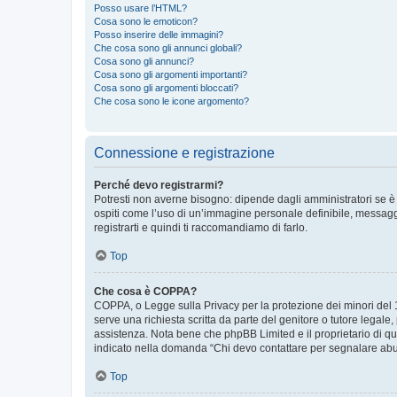
Posso usare l’HTML?
Cosa sono le emoticon?
Posso inserire delle immagini?
Che cosa sono gli annunci globali?
Cosa sono gli annunci?
Cosa sono gli argomenti importanti?
Cosa sono gli argomenti bloccati?
Che cosa sono le icone argomento?
Connessione e registrazione
Perché devo registrarmi?
Potresti non averne bisogno: dipende dagli amministratori se è 
ospiti come l’uso di un’immagine personale definibile, messaggis
registrarti e quindi ti raccomandiamo di farlo.
Top
Che cosa è COPPA?
COPPA, o Legge sulla Privacy per la protezione dei minori del 19
serve una richiesta scritta da parte del genitore o tutore legale
assistenza. Nota bene che phpBB Limited e il proprietario di qu
indicato nella domanda “Chi devo contattare per segnalare abus
Top