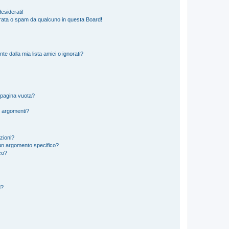
esiderati!
rata o spam da qualcuno in questa Board!
 dalla mia lista amici o ignorati?
 pagina vuota?
i argomenti?
izioni?
un argomento specifico?
co?
d?