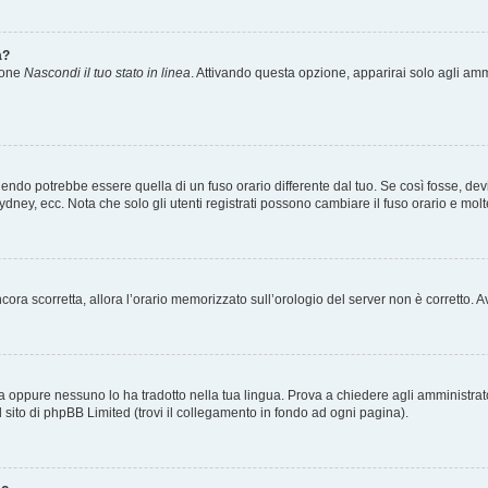
a?
zione
Nascondi il tuo stato in linea
. Attivando questa opzione, apparirai solo agli ammi
ndo potrebbe essere quella di un fuso orario differente dal tuo. Se così fosse, devi 
ydney, ecc. Nota che solo gli utenti registrati possono cambiare il fuso orario e mol
 ancora scorretta, allora l’orario memorizzato sull’orologio del server non è corretto
a oppure nessuno lo ha tradotto nella tua lingua. Prova a chiedere agli amministrator
l sito di phpBB Limited (trovi il collegamento in fondo ad ogni pagina).