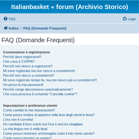
Italianbasket « forum (Archivio Storico)
FAQ
Login
Indice
FAQ (Domande Frequenti)
FAQ (Domande Frequenti)
Connessione e registrazione
Perché devo registrarmi?
Che cosa è COPPA?
Perché non riesco a registrarmi?
Mi sono registrato ma non riesco a connettermi!
Perché non riesco a connettermi?
Mi sono registrato tempo fa, ma non riesco più a connettermi?!
Ho perso la mia password!
Perché vengo disconnesso automaticamente?
Che cosa provoca il comando “Cancella cookie”?
Impostazioni e preferenze utente
Come cambio le mie impostazioni?
Come posso evitare di apparire nella lista degli utenti in linea?
L’ora non è corretta!
Ho cambiato il fuso orario ma l’ora è ancora sbagliata
La mia lingua non è nella lista!
Come posso mostrare un’immagine sotto il mio nome utente?
Come posso inserire un avatar?