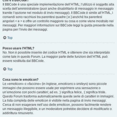
Cos’è il BBCode?
Il BBCode è una speciale implementazione dell’HTML; l’utilizzo è soggetto alla
scelta dell’amministratore (puoi anche disabilitarlo di messaggio in messaggio
tramite l’opzione nel modulo di invio messaggi). Il BBCode è simile all’HTML, i
comandi sono racchiusi tra parentesi quadre [ e ] anziché tra parentesi
angolari < e > e offre un controllo maggiore su cosa e come viene mostrato nei
messaggi. Per maggiori informazioni sul BBCode leggi la guida presente nella
pagina per l’invio dei messaggi.
Top
Posso usare l’HTML?
No. Non è possibile inserire del codice HTML e ottenere che sia interpretato
come tale in questo Forum. La maggior parte delle funzioni dell’HTML può
essere sostituita dal BBCode.
Top
Cosa sono le emoticon?
Le «emoticon» o «faccine» (in inglese,
emoticons
o
smileys
) sono piccole
immagini che possono essere usate per esprimere una sensazione o
un’emozione con pochi caratteri; ad es. :) significa felice, :( significa triste.
Questo Forum trasforma automaticamente queste serie di caratteri in immagini.
La lista completa delle emoticon è visibile nella pagina di invio messaggi.
Cerca di non esagerare nell’uso delle emoticon, possono facilmente rendere
un messaggio illeggibile, e un moderatore potrebbe decidere di modificarlo o
addirittura rimuoverlo.