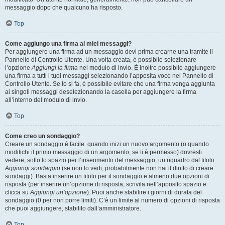
messaggio dopo che qualcuno ha risposto.
Top
Come aggiungo una firma ai miei messaggi?
Per aggiungere una firma ad un messaggio devi prima crearne una tramite il
Pannello di Controllo Utente. Una volta creata, è possibile selezionare
l’opzione
Aggiungi la firma
nel modulo di invio. È inoltre possibile aggiungere
una firma a tutti i tuoi messaggi selezionando l’apposita voce nel Pannello di
Controllo Utente. Se lo si fa, è possibile evitare che una firma venga aggiunta
ai singoli messaggi deselezionando la casella per aggiungere la firma
all’interno del modulo di invio.
Top
Come creo un sondaggio?
Creare un sondaggio è facile: quando inizi un nuovo argomento (o quando
modifichi il primo messaggio di un argomento, se ti è permesso) dovresti
vedere, sotto lo spazio per l’inserimento del messaggio, un riquadro dal titolo
Aggiungi sondaggio
(se non lo vedi, probabilmente non hai il diritto di creare
sondaggi). Basta inserire un titolo per il sondaggio e almeno due opzioni di
risposta (per inserire un’opzione di risposta, scrivila nell’apposito spazio e
clicca su
Aggiungi un’opzione
). Puoi anche stabilire i giorni di durata del
sondaggio (0 per non porre limiti). C’è un limite al numero di opzioni di risposta
che puoi aggiungere, stabilito dall’amministratore.
Top