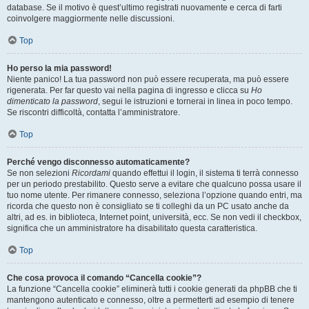
database. Se il motivo è quest’ultimo registrati nuovamente e cerca di farti
coinvolgere maggiormente nelle discussioni.
Top
Ho perso la mia password!
Niente panico! La tua password non può essere recuperata, ma può essere
rigenerata. Per far questo vai nella pagina di ingresso e clicca su
Ho
dimenticato la password
, segui le istruzioni e tornerai in linea in poco tempo.
Se riscontri difficoltà, contatta l’amministratore.
Top
Perché vengo disconnesso automaticamente?
Se non selezioni
Ricordami
quando effettui il login, il sistema ti terrà connesso
per un periodo prestabilito. Questo serve a evitare che qualcuno possa usare il
tuo nome utente. Per rimanere connesso, seleziona l’opzione quando entri, ma
ricorda che questo non è consigliato se ti colleghi da un PC usato anche da
altri, ad es. in biblioteca, Internet point, università, ecc. Se non vedi il checkbox,
significa che un amministratore ha disabilitato questa caratteristica.
Top
Che cosa provoca il comando “Cancella cookie”?
La funzione “Cancella cookie” eliminerà tutti i cookie generati da phpBB che ti
mantengono autenticato e connesso, oltre a permetterti ad esempio di tenere