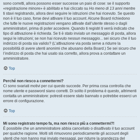
sono corretti, allora possono esser successe un paio di cose: se il supporto
«registrazione minore» è abilitato e hai cliccato su
Ho meno di 13 anni
mentre
ti stavi registrando, allora devi seguire le istruzioni che hai ricevuto. Se questo
non è il tuo caso, forse devi attivare il tuo account. Alcune Board richiedono
che tutte le nuove registrazioni vengano attivate dall’utente stesso o dagli
amministratori, prima di poter accedere. Quando ti registri ti verrà indicato che
tipo di attivazione è richiesta. Se ti è stato inviato un messaggio di posta, allora
segui le istruzioni; se non hai ricevuto nessun messaggio... sei sicuro che il tuo
indirizzo di posta sia valido? (L’attivazione via posta serve a ridurre la
possibilità di avere utenti anonimi che abusano della Board.) Se sei sicuro che
l’indirizzo di posta che hai usato sia corretto, allora prova a contattare un
amministratore.
Top
Perché non riesco a connettermi?
Ci sono svariati motivi per cui questo succede. Per prima cosa controlla che
nome utente e password siano corretti. Di solito il problema è questo, altrimenti
contatta un amministratore: potresti essere stato bannato o potrebbe esserci un
errore di configurazione.
Top
Mi sono registrato tempo fa, ma non riesco più a connettermi?!
È possibile che un amministratore abbia cancellato o disattivato il tuo account
per qualche ragione. Molti siti rimuovono periodicamente gli account degli
utenti che non hanno mai inviato messaggi, per ridurre la grandezza del