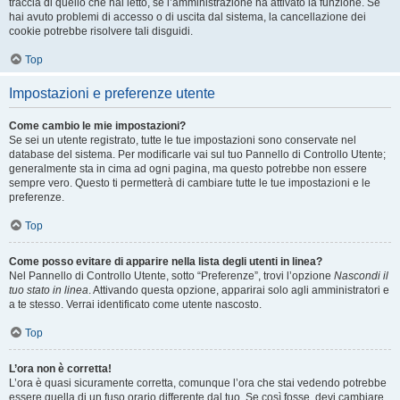
traccia di quello che hai letto, se l’amministrazione ha attivato la funzione. Se
hai avuto problemi di accesso o di uscita dal sistema, la cancellazione dei
cookie potrebbe risolvere tali disguidi.
Top
Impostazioni e preferenze utente
Come cambio le mie impostazioni?
Se sei un utente registrato, tutte le tue impostazioni sono conservate nel
database del sistema. Per modificarle vai sul tuo Pannello di Controllo Utente;
generalmente sta in cima ad ogni pagina, ma questo potrebbe non essere
sempre vero. Questo ti permetterà di cambiare tutte le tue impostazioni e le
preferenze.
Top
Come posso evitare di apparire nella lista degli utenti in linea?
Nel Pannello di Controllo Utente, sotto “Preferenze”, trovi l’opzione
Nascondi il
tuo stato in linea
. Attivando questa opzione, apparirai solo agli amministratori e
a te stesso. Verrai identificato come utente nascosto.
Top
L’ora non è corretta!
L’ora è quasi sicuramente corretta, comunque l’ora che stai vedendo potrebbe
essere quella di un fuso orario differente dal tuo. Se così fosse, devi cambiare