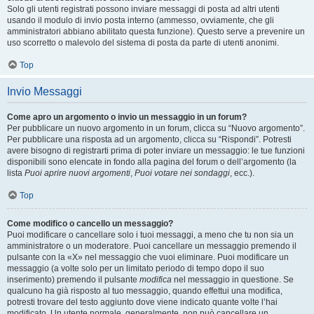
Solo gli utenti registrati possono inviare messaggi di posta ad altri utenti
usando il modulo di invio posta interno (ammesso, ovviamente, che gli
amministratori abbiano abilitato questa funzione). Questo serve a prevenire un
uso scorretto o malevolo del sistema di posta da parte di utenti anonimi.
Top
Invio Messaggi
Come apro un argomento o invio un messaggio in un forum?
Per pubblicare un nuovo argomento in un forum, clicca su “Nuovo argomento”.
Per pubblicare una risposta ad un argomento, clicca su “Rispondi”. Potresti
avere bisogno di registrarti prima di poter inviare un messaggio: le tue funzioni
disponibili sono elencate in fondo alla pagina del forum o dell’argomento (la
lista
Puoi aprire nuovi argomenti
,
Puoi votare nei sondaggi
, ecc.).
Top
Come modifico o cancello un messaggio?
Puoi modificare o cancellare solo i tuoi messaggi, a meno che tu non sia un
amministratore o un moderatore. Puoi cancellare un messaggio premendo il
pulsante con la «X» nel messaggio che vuoi eliminare. Puoi modificare un
messaggio (a volte solo per un limitato periodo di tempo dopo il suo
inserimento) premendo il pulsante
modifica
nel messaggio in questione. Se
qualcuno ha già risposto al tuo messaggio, quando effettui una modifica,
potresti trovare del testo aggiunto dove viene indicato quante volte l’hai
modificato. Un utente normale, generalmente, non può cancellare un