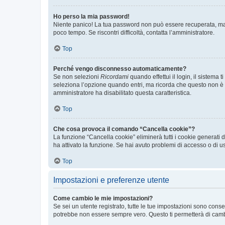
Ho perso la mia password!
Niente panico! La tua password non può essere recuperata, ma p
poco tempo. Se riscontri difficoltà, contatta l’amministratore.
Top
Perché vengo disconnesso automaticamente?
Se non selezioni
Ricordami
quando effettui il login, il sistem
seleziona l’opzione quando entri, ma ricorda che questo non è con
amministratore ha disabilitato questa caratteristica.
Top
Che cosa provoca il comando “Cancella cookie”?
La funzione “Cancella cookie” eliminerà tutti i cookie generati
ha attivato la funzione. Se hai avuto problemi di accesso o di us
Top
Impostazioni e preferenze utente
Come cambio le mie impostazioni?
Se sei un utente registrato, tutte le tue impostazioni sono con
potrebbe non essere sempre vero. Questo ti permetterà di cambia