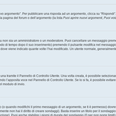
 argomento”. Per pubblicare una risposta ad un argomento, clicca su “Rispondi”. Po
la pagina del forum o dell’argomento (la lista
Puoi aprire nuovi argomenti
,
Puoi vot
 tu non sia un amministratore o un moderatore. Puoi cancellare un messaggio prem
iodo di tempo dopo il suo inserimento) premendo il pulsante
modifica
nel messaggio 
nto dove viene indicato quante volte l’hai modificato. Un utente normale, general
a tramite il Pannello di Controllo Utente. Una volta creata, è possibile seleziona
ndo l’apposita voce nel Pannello di Controllo Utente. Se lo si fa, è possibile evita
el modulo di invio.
(o quando modifichi il primo messaggio di un argomento, se ti è permesso) dovrest
mente non hai il diritto di creare sondaggi). Basta inserire un titolo per il sondaggi
pzione
). Puoi anche stabilire i giorni di durata del sondaggio (0 per non porre limiti