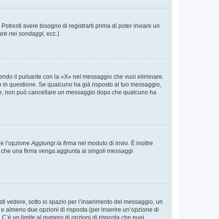
tresti avere bisogno di registrarti prima di poter inviare un
are nei sondaggi
, ecc.).
endo il pulsante con la «X» nel messaggio che vuoi eliminare.
in questione. Se qualcuno ha già risposto al tuo messaggio,
mente, non può cancellare un messaggio dopo che qualcuno ha
re l’opzione
Aggiungi la firma
nel modulo di invio. È inoltre
re che una firma venga aggiunta ai singoli messaggi
i vedere, sotto lo spazio per l’inserimento del messaggio, un
o e almeno due opzioni di risposta (per inserire un’opzione di
). C’è un limite al numero di opzioni di risposta che puoi