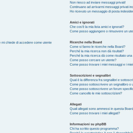
Non riesco ad inviare messaggi privati!
Continuano ad arrivarmi messaggi privati ind
Ho ricevuto un messaggio di posta indeside
Amici e ignorati
Che cos’è la mia lista amici e ignorati?
Come posso aggiungere o rimuovere un utente
Ricerche nella Board
nte mi chiede di accedere come utente
Come si fanno le ricerche nella Board?
Perché la mia ricerca non dà risultati?
Perché la mia ricerca dà come risultato una
Come posso cercare un utente?
Come posso trovare i miei messaggi e i mie
Sottoscrizioni e segnalibri
Qual è la differenza fra segnalibri e sottoscr
Come posso sottoscrivere un segnalibro o 
Come posso sottoscrivere un forum specifi
Come cancello le mie sottoscrizioni?
Allegati
Quali allegati sono ammessi in questa Boar
Come posso trovare i miei allegati?
Informazioni su phpBB
Chi ha scritto questo programma?