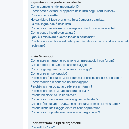
Impostazioni e preferenze utente
Come cambio le mie impostazioni?
Come posso evitare di apparire nella lista degli utenti in linea?
L’ora non è corretta!
Ho cambiato il fuso orario ma l’ora è ancora sbagliata
La mia lingua non è nella lista!
Come posso mostrare un’immagine sotto il mio nome utente?
Come posso inserire un avatar?
Qual è il mio livello e come faccio a cambiarlo?
Perché quando clicco sul collegamento all’indirizzo di posta di un ute
registrato?
Invio Messaggi
Come apro un argomento o invio un messaggio in un forum?
Come modifico o cancello un messaggio?
Come aggiungo una firma ai miei messaggi?
Come creo un sondaggio?
Perché non è possibile aggiungere ulteriori opzioni del sondaggio?
Come modifico o cancello un sondaggio?
Perché non riesco ad accedere a un forum?
Perché non riesco ad aggiungere allegati?
Perché ho ricevuto un richiamo?
Come posso segnalare messaggi ai moderatori?
Che cos’è il pulsante “Salva” nella finestra di invio dei messaggi?
Perché il mio messaggio deve essere approvato?
Come posso spostare in cima un mio argomento?
Formattazione e tipi di argomenti
Cos’è il BBCode?