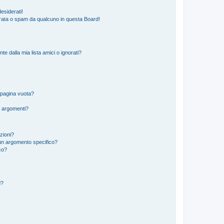
esiderati!
rata o spam da qualcuno in questa Board!
 dalla mia lista amici o ignorati?
 pagina vuota?
i argomenti?
izioni?
un argomento specifico?
co?
d?