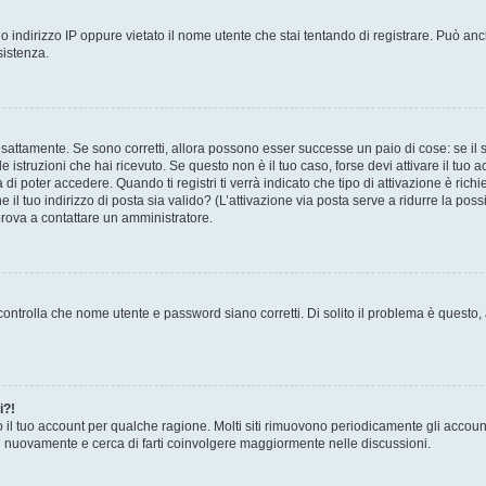
 indirizzo IP oppure vietato il nome utente che stai tentando di registrare. Può anch
sistenza.
sattamente. Se sono corretti, allora possono esser successe un paio di cose: se il 
le istruzioni che hai ricevuto. Se questo non è il tuo caso, forse devi attivare il tu
di poter accedere. Quando ti registri ti verrà indicato che tipo di attivazione è richi
e il tuo indirizzo di posta sia valido? (L’attivazione via posta serve a ridurre la po
 prova a contattare un amministratore.
ontrolla che nome utente e password siano corretti. Di solito il problema è questo, a
i?!
o il tuo account per qualche ragione. Molti siti rimuovono periodicamente gli accoun
ti nuovamente e cerca di farti coinvolgere maggiormente nelle discussioni.