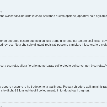
a?
zione
Nascondi il tuo stato in linea
. Attivando questa opzione, apparirai solo agli ammi
ndo potrebbe essere quella di un fuso orario differente dal tuo. Se così fosse, devi 
ydney, ecc. Nota che solo gli utenti registrati possono cambiare il fuso orario e mol
 ancora scorretta, allora l’orario memorizzato sull’orologio del server non è corretto
a oppure nessuno lo ha tradotto nella tua lingua. Prova a chiedere agli amministrator
l sito di phpBB Limited (trovi il collegamento in fondo ad ogni pagina).