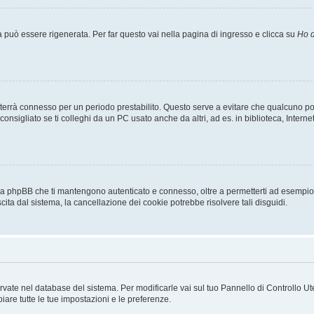
uò essere rigenerata. Per far questo vai nella pagina di ingresso e clicca su
Ho d
a ti terrà connesso per un periodo prestabilito. Questo serve a evitare che qualcuno
sigliato se ti colleghi da un PC usato anche da altri, ad es. in biblioteca, Internet
 da phpBB che ti mantengono autenticato e connesso, oltre a permetterti ad esempio d
cita dal sistema, la cancellazione dei cookie potrebbe risolvere tali disguidi.
servate nel database del sistema. Per modificarle vai sul tuo Pannello di Controllo
re tutte le tue impostazioni e le preferenze.