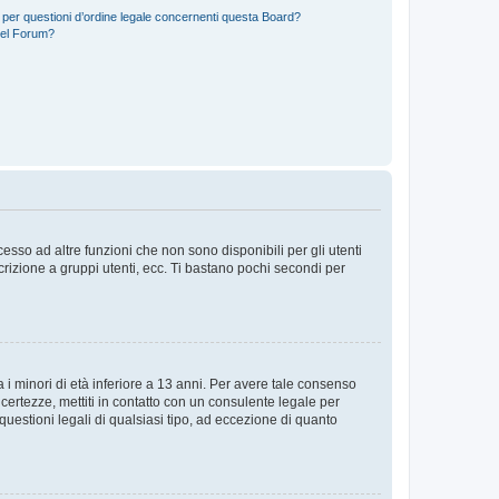
 per questioni d’ordine legale concernenti questa Board?
del Forum?
sso ad altre funzioni che non sono disponibili per gli utenti
crizione a gruppi utenti, ecc. Ti bastano pochi secondi per
i minori di età inferiore a 13 anni. Per avere tale consenso
ncertezze, mettiti in contatto con un consulente legale per
uestioni legali di qualsiasi tipo, ad eccezione di quanto