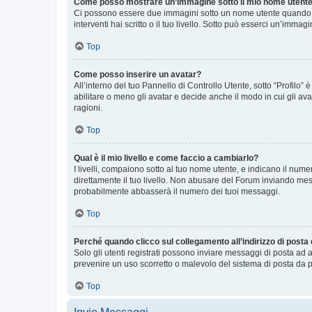
Come posso mostrare un’immagine sotto il mio nome utent
Ci possono essere due immagini sotto un nome utente quando si
interventi hai scritto o il tuo livello. Sotto può esserci un’imm
Top
Come posso inserire un avatar?
All’interno del tuo Pannello di Controllo Utente, sotto “Profilo
abilitare o meno gli avatar e decide anche il modo in cui gli av
ragioni.
Top
Qual è il mio livello e come faccio a cambiarlo?
I livelli, compaiono sotto al tuo nome utente, e indicano il nu
direttamente il tuo livello. Non abusare del Forum inviando me
probabilmente abbasserà il numero dei tuoi messaggi.
Top
Perché quando clicco sul collegamento all’indirizzo di posta
Solo gli utenti registrati possono inviare messaggi di posta ad 
prevenire un uso scorretto o malevolo del sistema di posta da p
Top