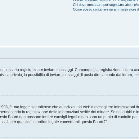
Perché la caratteristica X non è disponibile?
Chi devo contattare per segnalare abusi e/o
Come posso contattare un amministratore 
necessario registrarsi per inviare messaggi. Comunque, la registrazione ti darà acce
tica privata, la possibilità di inviare messaggi di posta direttamente dal forum, l’is
98, è una legge statunitense che autorizza i siti web a raccogliere informazioni da 
, permettendo la registrazione delle informazioni scritte dal minore. Se hai dubbi o i
esta Board non possono fornire consigli legali e non sono un punto di contatto per q
i e/o per questioni d’ordine legale concernenti questa Board?”.