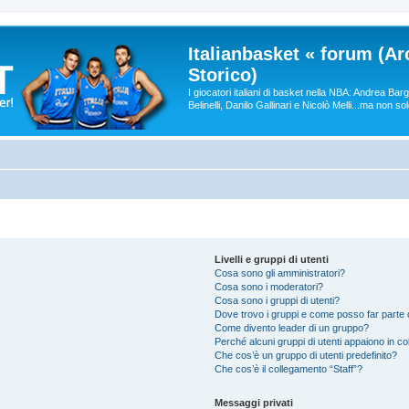
Italianbasket « forum (Ar
Storico)
I giocatori italiani di basket nella NBA: Andrea Ba
Belinelli, Danilo Gallinari e Nicolò Melli...ma non so
Livelli e gruppi di utenti
Cosa sono gli amministratori?
Cosa sono i moderatori?
Cosa sono i gruppi di utenti?
Dove trovo i gruppi e come posso far parte d
Come divento leader di un gruppo?
Perché alcuni gruppi di utenti appaiono in colo
Che cos’è un gruppo di utenti predefinito?
Che cos’è il collegamento “Staff”?
Messaggi privati