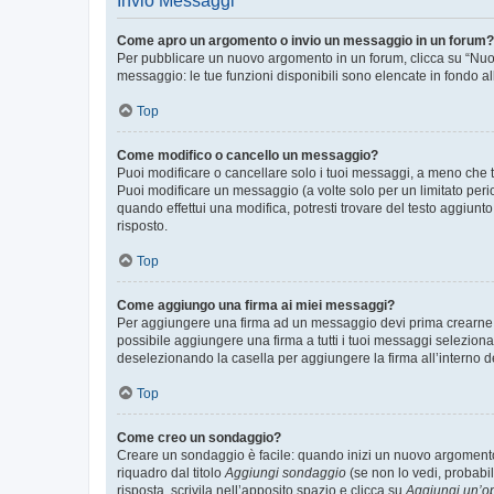
Invio Messaggi
Come apro un argomento o invio un messaggio in un forum?
Per pubblicare un nuovo argomento in un forum, clicca su “Nuovo
messaggio: le tue funzioni disponibili sono elencate in fondo al
Top
Come modifico o cancello un messaggio?
Puoi modificare o cancellare solo i tuoi messaggi, a meno che
Puoi modificare un messaggio (a volte solo per un limitato per
quando effettui una modifica, potresti trovare del testo aggiu
risposto.
Top
Come aggiungo una firma ai miei messaggi?
Per aggiungere una firma ad un messaggio devi prima crearne un
possibile aggiungere una firma a tutti i tuoi messaggi seleziona
deselezionando la casella per aggiungere la firma all’interno d
Top
Come creo un sondaggio?
Creare un sondaggio è facile: quando inizi un nuovo argomento 
riquadro dal titolo
Aggiungi sondaggio
(se non lo vedi, probabil
risposta, scrivila nell’apposito spazio e clicca su
Aggiungi un’o