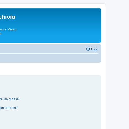
chivio
rgnani, Marco
lo
Login
i uno di essi?
ri differenti?