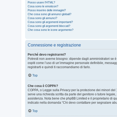
Posso usare l’HTML?
Cosa sono le emoticon?
Posso inserire delle immagini?
Che cosa sono gli annunci globali?
Cosa sono gli annunci?
Cosa sono gli argomenti importanti?
Cosa sono gli argomenti bloccati?
Che cosa sono le icone argomento?
Connessione e registrazione
Perché devo registrarmi?
Potresti non averne bisogno: dipende dagli amministratori se è 
ospiti come l’uso di un’immagine personale definibile, messaggis
registrarti e quindi ti raccomandiamo di farlo.
Top
Che cosa è COPPA?
COPPA, o Legge sulla Privacy per la protezione dei minori del 19
serve una richiesta scritta da parte del genitore o tutore legale
assistenza. Nota bene che phpBB Limited e il proprietario di qu
indicato nella domanda “Chi devo contattare per segnalare abus
Top