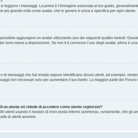
e?
 leggono i messaggi. La prima è l’immagine associata al tuo grado, generalmente ha
agine più grande nota come avatar, che in genere è unica e specifica per ogni utente.
” è possibile aggiungere un avatar utilizzando uno dei seguenti quattro metodi: Gra
atar sono messi a disposizione. Se non ti è concesso l’uso degli avatar, allora è un
mero di messaggi che hai inviato oppure identificano alcuni utenti, ad esempio, mode
ssaggi non necessari solo per aumentare il tuo livello. La maggior parte dei Forum
 di un utente mi chiede di accedere come utente registrato?
altri utenti usando il modulo di invio posta interno (ammesso, ovviamente, che gli a
arte di utenti anonimi.