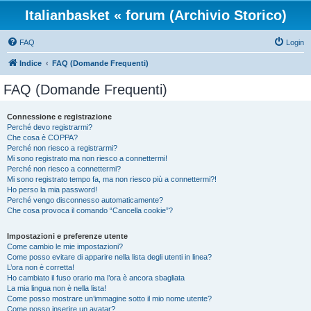
Italianbasket « forum (Archivio Storico)
FAQ
Login
Indice
FAQ (Domande Frequenti)
FAQ (Domande Frequenti)
Connessione e registrazione
Perché devo registrarmi?
Che cosa è COPPA?
Perché non riesco a registrarmi?
Mi sono registrato ma non riesco a connettermi!
Perché non riesco a connettermi?
Mi sono registrato tempo fa, ma non riesco più a connettermi?!
Ho perso la mia password!
Perché vengo disconnesso automaticamente?
Che cosa provoca il comando “Cancella cookie”?
Impostazioni e preferenze utente
Come cambio le mie impostazioni?
Come posso evitare di apparire nella lista degli utenti in linea?
L’ora non è corretta!
Ho cambiato il fuso orario ma l’ora è ancora sbagliata
La mia lingua non è nella lista!
Come posso mostrare un’immagine sotto il mio nome utente?
Come posso inserire un avatar?