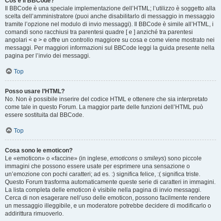
Cos’è il BBCode?
Il BBCode è una speciale implementazione dell’HTML; l’utilizzo è soggetto alla
scelta dell’amministratore (puoi anche disabilitarlo di messaggio in messaggio
tramite l’opzione nel modulo di invio messaggi). Il BBCode è simile all’HTML, i
comandi sono racchiusi tra parentesi quadre [ e ] anziché tra parentesi
angolari < e > e offre un controllo maggiore su cosa e come viene mostrato nei
messaggi. Per maggiori informazioni sul BBCode leggi la guida presente nella
pagina per l’invio dei messaggi.
Top
Posso usare l’HTML?
No. Non è possibile inserire del codice HTML e ottenere che sia interpretato
come tale in questo Forum. La maggior parte delle funzioni dell’HTML può
essere sostituita dal BBCode.
Top
Cosa sono le emoticon?
Le «emoticon» o «faccine» (in inglese,
emoticons
o
smileys
) sono piccole
immagini che possono essere usate per esprimere una sensazione o
un’emozione con pochi caratteri; ad es. :) significa felice, :( significa triste.
Questo Forum trasforma automaticamente queste serie di caratteri in immagini.
La lista completa delle emoticon è visibile nella pagina di invio messaggi.
Cerca di non esagerare nell’uso delle emoticon, possono facilmente rendere
un messaggio illeggibile, e un moderatore potrebbe decidere di modificarlo o
addirittura rimuoverlo.