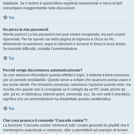
database. Se il motivo è quest’ultimo registrati nuovamente e cerca di farti
coinvolgere maggiormente nelle discussioni.
Top
Ho perso la mia password!
Niente panico! La tua password non può essere recuperata, ma può essere
rigenerata. Per far questo vai nella pagina di ingresso e clicca su
Ho
dimenticato la password
, segui le istruzioni e tornerai in linea in poco tempo.
Se riscontri difficoltà, contatta l’amministratore.
Top
Perché vengo disconnesso automaticamente?
Se non selezioni
Ricordami
quando effettui il login, il sistema ti terrà connesso
per un periodo prestabilito. Questo serve a evitare che qualcuno possa usare il
tuo nome utente. Per rimanere connesso, seleziona l’opzione quando entri, ma
ricorda che questo non è consigliato se ti colleghi da un PC usato anche da
altri, ad es. in biblioteca, Internet point, università, ecc. Se non vedi il checkbox,
significa che un amministratore ha disabilitato questa caratteristica.
Top
Che cosa provoca il comando “Cancella cookie”?
La funzione “Cancella cookie” eliminerà tutti i cookie generati da phpBB che ti
mantengono autenticato e connesso, oltre a permetterti ad esempio di tenere