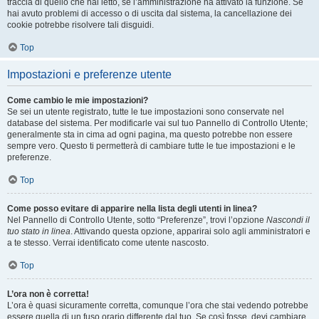
traccia di quello che hai letto, se l’amministrazione ha attivato la funzione. Se
hai avuto problemi di accesso o di uscita dal sistema, la cancellazione dei
cookie potrebbe risolvere tali disguidi.
Top
Impostazioni e preferenze utente
Come cambio le mie impostazioni?
Se sei un utente registrato, tutte le tue impostazioni sono conservate nel
database del sistema. Per modificarle vai sul tuo Pannello di Controllo Utente;
generalmente sta in cima ad ogni pagina, ma questo potrebbe non essere
sempre vero. Questo ti permetterà di cambiare tutte le tue impostazioni e le
preferenze.
Top
Come posso evitare di apparire nella lista degli utenti in linea?
Nel Pannello di Controllo Utente, sotto “Preferenze”, trovi l’opzione
Nascondi il
tuo stato in linea
. Attivando questa opzione, apparirai solo agli amministratori e
a te stesso. Verrai identificato come utente nascosto.
Top
L’ora non è corretta!
L’ora è quasi sicuramente corretta, comunque l’ora che stai vedendo potrebbe
essere quella di un fuso orario differente dal tuo. Se così fosse, devi cambiare