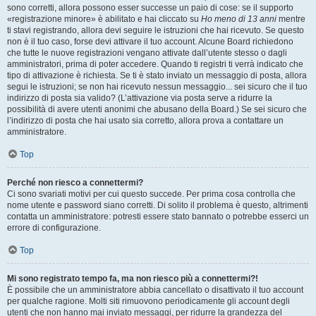
sono corretti, allora possono esser successe un paio di cose: se il supporto
«registrazione minore» è abilitato e hai cliccato su
Ho meno di 13 anni
mentre
ti stavi registrando, allora devi seguire le istruzioni che hai ricevuto. Se questo
non è il tuo caso, forse devi attivare il tuo account. Alcune Board richiedono
che tutte le nuove registrazioni vengano attivate dall’utente stesso o dagli
amministratori, prima di poter accedere. Quando ti registri ti verrà indicato che
tipo di attivazione è richiesta. Se ti è stato inviato un messaggio di posta, allora
segui le istruzioni; se non hai ricevuto nessun messaggio... sei sicuro che il tuo
indirizzo di posta sia valido? (L’attivazione via posta serve a ridurre la
possibilità di avere utenti anonimi che abusano della Board.) Se sei sicuro che
l’indirizzo di posta che hai usato sia corretto, allora prova a contattare un
amministratore.
Top
Perché non riesco a connettermi?
Ci sono svariati motivi per cui questo succede. Per prima cosa controlla che
nome utente e password siano corretti. Di solito il problema è questo, altrimenti
contatta un amministratore: potresti essere stato bannato o potrebbe esserci un
errore di configurazione.
Top
Mi sono registrato tempo fa, ma non riesco più a connettermi?!
È possibile che un amministratore abbia cancellato o disattivato il tuo account
per qualche ragione. Molti siti rimuovono periodicamente gli account degli
utenti che non hanno mai inviato messaggi, per ridurre la grandezza del