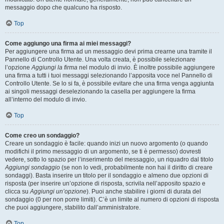
messaggio dopo che qualcuno ha risposto.
Top
Come aggiungo una firma ai miei messaggi?
Per aggiungere una firma ad un messaggio devi prima crearne una tramite il
Pannello di Controllo Utente. Una volta creata, è possibile selezionare
l’opzione
Aggiungi la firma
nel modulo di invio. È inoltre possibile aggiungere
una firma a tutti i tuoi messaggi selezionando l’apposita voce nel Pannello di
Controllo Utente. Se lo si fa, è possibile evitare che una firma venga aggiunta
ai singoli messaggi deselezionando la casella per aggiungere la firma
all’interno del modulo di invio.
Top
Come creo un sondaggio?
Creare un sondaggio è facile: quando inizi un nuovo argomento (o quando
modifichi il primo messaggio di un argomento, se ti è permesso) dovresti
vedere, sotto lo spazio per l’inserimento del messaggio, un riquadro dal titolo
Aggiungi sondaggio
(se non lo vedi, probabilmente non hai il diritto di creare
sondaggi). Basta inserire un titolo per il sondaggio e almeno due opzioni di
risposta (per inserire un’opzione di risposta, scrivila nell’apposito spazio e
clicca su
Aggiungi un’opzione
). Puoi anche stabilire i giorni di durata del
sondaggio (0 per non porre limiti). C’è un limite al numero di opzioni di risposta
che puoi aggiungere, stabilito dall’amministratore.
Top