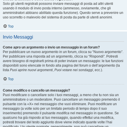
Solo gli utenti registrati possono inviare messaggi di posta ad altri utenti
usando il modulo di invio posta interno (ammesso, ovviamente, che gli
amministratori abbiano abilitato questa funzione). Questo serve a prevenire un
uso scorretto o malevolo del sistema di posta da parte di utenti anonimi.
Top
Invio Messaggi
Come apro un argomento o invio un messaggio in un forum?
Per pubblicare un nuovo argomento in un forum, clicca su “Nuovo argomento”.
Per pubblicare una risposta ad un argomento, clicca su “Rispondi”. Potresti
avere bisogno di registrarti prima di poter inviare un messaggio: le tue funzioni
disponibili sono elencate in fondo alla pagina del forum o dell’argomento (la
lista
Puoi aprire nuovi argomenti
,
Puoi votare nei sondaggi
, ecc.).
Top
Come modifico o cancello un messaggio?
Puoi modificare o cancellare solo i tuoi messaggi, a meno che tu non sia un
amministratore o un moderatore. Puoi cancellare un messaggio premendo il
pulsante con la «X» nel messaggio che vuoi eliminare. Puoi modificare un
messaggio (a volte solo per un limitato periodo di tempo dopo il suo
inserimento) premendo il pulsante
modifica
nel messaggio in questione. Se
qualcuno ha già risposto al tuo messaggio, quando effettui una modifica,
potresti trovare del testo aggiunto dove viene indicato quante volte l’hai
modificato. Un utente normale, generalmente, non può cancellare un